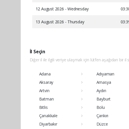
12 August 2026 - Wednesday
03:3
13 August 2026 - Thursday
03:3
İl Seçin
Diğer il ile ilgili veriye ulaşmak için lütfen aşağıdan bir il 
Adana
Adıyaman
Aksaray
Amasya
Artvin
Aydın
Batman
Bayburt
Bitlis
Bolu
Çanakkale
Çankırı
Diyarbakır
Düzce