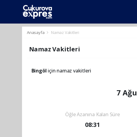
dini
islami
islami
chat
chat
sohbetler
Anasayfa
Namaz Vakitleri
Namaz Vakitleri
Bingöl
için namaz vakitleri
7 Ağu
Öğle Azanına Kalan Süre
08:31