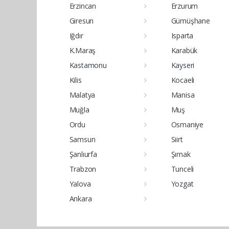
Erzincan
Erzurum
Giresun
Gümüşhane
Iğdır
Isparta
K.Maraş
Karabük
Kastamonu
Kayseri
Kilis
Kocaeli
Malatya
Manisa
Muğla
Muş
Ordu
Osmaniye
Samsun
Siirt
Şanlıurfa
Şırnak
Trabzon
Tunceli
Yalova
Yozgat
Ankara