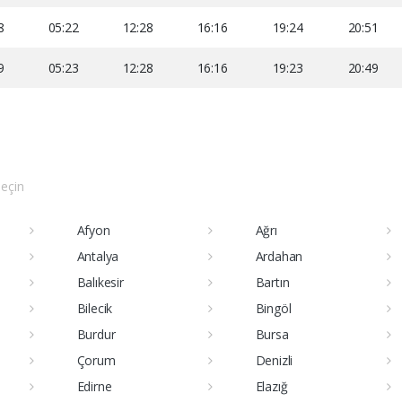
8
05:22
12:28
16:16
19:24
20:51
9
05:23
12:28
16:16
19:23
20:49
seçin
Afyon
Ağrı
Antalya
Ardahan
Balıkesir
Bartın
Bilecik
Bingöl
Burdur
Bursa
Çorum
Denizli
Edirne
Elazığ