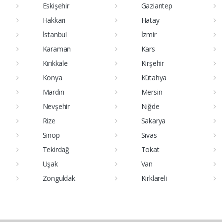
Eskişehir
Gaziantep
Hakkari
Hatay
İstanbul
İzmir
Karaman
Kars
Kırıkkale
Kırşehir
Konya
Kütahya
Mardin
Mersin
Nevşehir
Niğde
Rize
Sakarya
Sinop
Sivas
Tekirdağ
Tokat
Uşak
Van
Zonguldak
Kırklareli