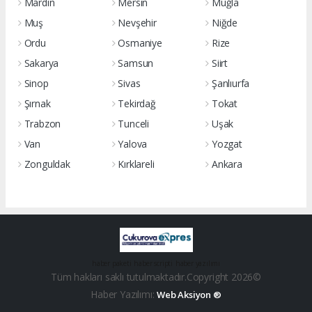
Mardin
Mersin
Muğla
Muş
Nevşehir
Niğde
Ordu
Osmaniye
Rize
Sakarya
Samsun
Siirt
Sinop
Sivas
Şanlıurfa
Şırnak
Tekirdağ
Tokat
Trabzon
Tunceli
Uşak
Van
Yalova
Yozgat
Zonguldak
Kırklareli
Ankara
haber paketi
haber scripti
haber yazılımı
Tüm hakları saklı tutulmaktadır.Copyright 2026©
Haber Yazılımı:
Web Aksiyon ®