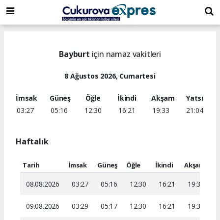
dini
islami
islami
chat
chat
sohbetler
Bayburt
için namaz vakitleri
8 Ağustos 2026, Cumartesi
İmsak
Güneş
Öğle
İkindi
Akşam
Yatsı
03:27
05:16
12:30
16:21
19:33
21:04
Haftalık
Tarih
İmsak
Güneş
Öğle
İkindi
Akşam
Ya
08.08.2026
03:27
05:16
12:30
16:21
19:33
2
09.08.2026
03:29
05:17
12:30
16:21
19:31
2