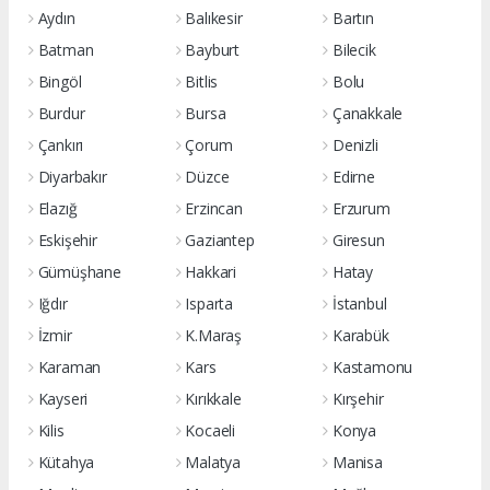
Aydın
Balıkesir
Bartın
Batman
Bayburt
Bilecik
Bingöl
Bitlis
Bolu
Burdur
Bursa
Çanakkale
Çankırı
Çorum
Denizli
Diyarbakır
Düzce
Edirne
Elazığ
Erzincan
Erzurum
Eskişehir
Gaziantep
Giresun
Gümüşhane
Hakkari
Hatay
Iğdır
Isparta
İstanbul
İzmir
K.Maraş
Karabük
Karaman
Kars
Kastamonu
Kayseri
Kırıkkale
Kırşehir
Kilis
Kocaeli
Konya
Kütahya
Malatya
Manisa