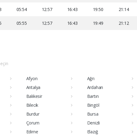
3
05:54
12:57
16:43
19:50
21:14
5
05:55
12:57
16:43
19:49
21:12
seçin
Afyon
Ağrı
Antalya
Ardahan
Balıkesir
Bartın
Bilecik
Bingöl
Burdur
Bursa
Çorum
Denizli
Edirne
Elazığ