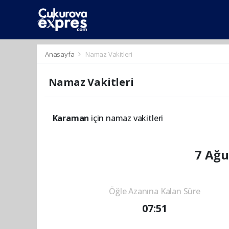
dini
islami
islami
chat
chat
sohbetler
Anasayfa
Namaz Vakitleri
Namaz Vakitleri
Karaman
için namaz vakitleri
7 Ağu
Öğle Azanına Kalan Süre
07:51