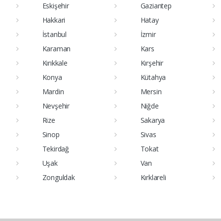
Eskişehir
Gaziantep
Hakkari
Hatay
İstanbul
İzmir
Karaman
Kars
Kırıkkale
Kırşehir
Konya
Kütahya
Mardin
Mersin
Nevşehir
Niğde
Rize
Sakarya
Sinop
Sivas
Tekirdağ
Tokat
Uşak
Van
Zonguldak
Kırklareli