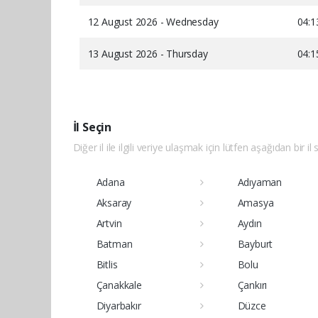
12 August 2026 - Wednesday
04:1
13 August 2026 - Thursday
04:1
İl Seçin
Diğer il ile ilgili veriye ulaşmak için lütfen aşağıdan bir il 
Adana
Adıyaman
Aksaray
Amasya
Artvin
Aydın
Batman
Bayburt
Bitlis
Bolu
Çanakkale
Çankırı
Diyarbakır
Düzce