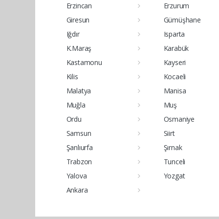
Erzincan
Erzurum
Giresun
Gümüşhane
Iğdır
Isparta
K.Maraş
Karabük
Kastamonu
Kayseri
Kilis
Kocaeli
Malatya
Manisa
Muğla
Muş
Ordu
Osmaniye
Samsun
Siirt
Şanlıurfa
Şırnak
Trabzon
Tunceli
Yalova
Yozgat
Ankara