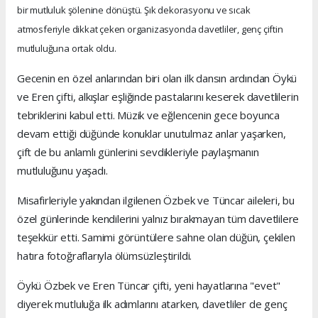
bir mutluluk şölenine dönüştü. Şık dekorasyonu ve sıcak
atmosferiyle dikkat çeken organizasyonda davetliler, genç çiftin
mutluluğuna ortak oldu.
Gecenin en özel anlarından biri olan ilk dansın ardından Öykü
ve Eren çifti, alkışlar eşliğinde pastalarını keserek davetlilerin
tebriklerini kabul etti. Müzik ve eğlencenin gece boyunca
devam ettiği düğünde konuklar unutulmaz anlar yaşarken,
çift de bu anlamlı günlerini sevdikleriyle paylaşmanın
mutluluğunu yaşadı.
Misafirleriyle yakından ilgilenen Özbek ve Tüncar aileleri, bu
özel günlerinde kendilerini yalnız bırakmayan tüm davetlilere
teşekkür etti. Samimi görüntülere sahne olan düğün, çekilen
hatıra fotoğraflarıyla ölümsüzleştirildi.
Öykü Özbek ve Eren Tüncar çifti, yeni hayatlarına "evet"
diyerek mutluluğa ilk adımlarını atarken, davetliler de genç