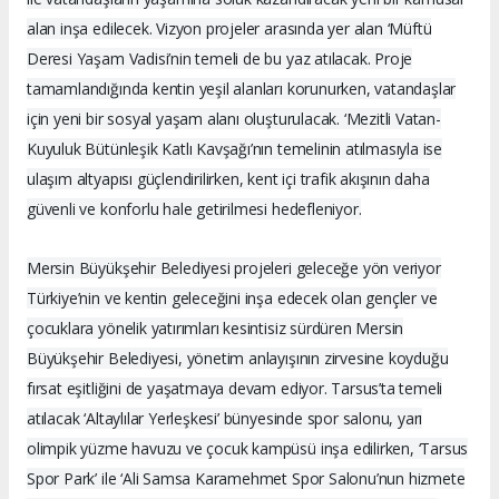
alan inşa edilecek. Vizyon projeler arasında yer alan ‘Müftü
Deresi Yaşam Vadisi’nin temeli de bu yaz atılacak. Proje
tamamlandığında kentin yeşil alanları korunurken, vatandaşlar
için yeni bir sosyal yaşam alanı oluşturulacak. ‘Mezitli Vatan-
Kuyuluk Bütünleşik Katlı Kavşağı’nın temelinin atılmasıyla ise
ulaşım altyapısı güçlendirilirken, kent içi trafik akışının daha
güvenli ve konforlu hale getirilmesi hedefleniyor.
Mersin Büyükşehir Belediyesi projeleri geleceğe yön veriyor
Türkiye’nin ve kentin geleceğini inşa edecek olan gençler ve
çocuklara yönelik yatırımları kesintisiz sürdüren Mersin
Büyükşehir Belediyesi, yönetim anlayışının zirvesine koyduğu
fırsat eşitliğini de yaşatmaya devam ediyor. Tarsus’ta temeli
atılacak ‘Altaylılar Yerleşkesi’ bünyesinde spor salonu, yarı
olimpik yüzme havuzu ve çocuk kampüsü inşa edilirken, ‘Tarsus
Spor Park’ ile ‘Ali Samsa Karamehmet Spor Salonu’nun hizmete