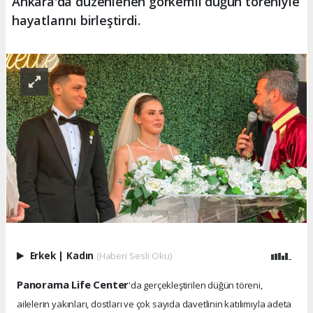
Ankara'da düzenlenen görkemli düğün töreniyle
hayatlarını birleştirdi.
Erkek
|
Kadın
(Haberi Sesli Oku)
Panorama Life Center
'da gerçekleştirilen düğün töreni,
ailelerin yakınları, dostları ve çok sayıda davetlinin katılımıyla adeta