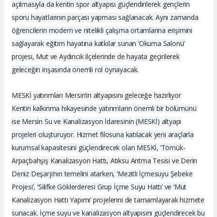
açılmasıyla da kentin spor altyapısı güçlendirilerek gençlerin
sporu hayatlarının parçası yapması sağlanacak. Aynı zamanda
öğrencilerin modern ve nitelikli çalışma ortamlarına erişimini
sağlayarak eğitim hayatına katkılar sunan ‘Okuma Salonu’
projesi, Mut ve Aydıncık ilçelerinde de hayata geçirilerek
geleceğin inşasında önemli rol oynayacak.
MESKİ yatırımları Mersin’in altyapısını geleceğe hazırlıyor
Kentin kalkınma hikayesinde yatırımların önemli bir bölümünü
ise Mersin Su ve Kanalizasyon İdaresinin (MESKİ) altyapı
projeleri oluşturuyor. Hizmet filosuna katılacak yeni araçlarla
kurumsal kapasitesini güçlendirecek olan MESKİ, ‘Tömük-
Arpaçbahşiş Kanalizasyon Hattı, Atıksu Arıtma Tesisi ve Derin
Deniz Deşarjı’nın temelini atarken, ‘Mezitli İçmesuyu Şebeke
Projesi’, ‘Silifke Göklerderesi Grup İçme Suyu Hattı’ ve ‘Mut
Kanalizasyon Hattı Yapımı’ projelerini de tamamlayarak hizmete
sunacak. İçme suyu ve kanalizasyon altyapısını güçlendirecek bu