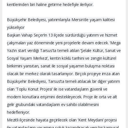
kentlerinden biri haline getirme hedefiyle ilerliyor.
Büyükşehir Belediyesi, yatırımlarıyla Mersin’de yaşam kalitesi
yükseliyor
Başkan Vahap Seçer’in 13 ilçede sürdürdüğü yatırım ve hizmet
çalışmaları yaz döneminde yeni projelerle devam edecek. ‘Mega
Yaz’ın start verdiği Tarsus’ta temeli atılan ‘Şelale Kültür, Sanat ve
Sosyal Yaşam Merkezi’, kentin köklü tarihini ve zengin kültürel
birikimini yansıtan, sanat ile sosyal yaşamın buluşma noktası
olacak bir merkez olarak tasarlanıyor. Birçok projeye imza atan
Büyükşehir Belediyesi, Tarsus’ta temeli atılacak bir diğer yatırım
olan ‘Toplu Konut Projesi’ ile ise vatandaşların güvenli ve
modern konutlara erişimini destekleyecek. Proje ile orta ve alt
gelir grubundaki vatandaşların ev sahibi olabilmesini
hedefleniyor.
Mezitli ilçesinde hayata geçirilecek olan ‘Kent Meydanı’ projesi
ile vatandaşların yaşamına soluk kazandıracak yeni bir kamusal