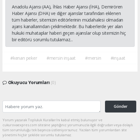
Anadolu Ajansı (AA), İhlas Haber Ajansı (İHA), Demirören
Haber Ajansı (DHA) ve diğer ajanslar tarafından eklenen
tüm haberler, sitemizin editörlerinin müdahalesi olmadan
ajans kanallarından çekilmektedir. Bu haberlerde yer alan
hukuki muhataplar haberi geçen ajanslar olup sitemizin hiç
bir editörü sorumlu tutulamaz...
#kenan peker
#mersin inşaat
#mersin
#inşaat
Okuyucu Yorumları
(0)
Gönder
Yorum yazarak Topluluk Kuralları’nı kabul etmiş bulunuyor ve
cukurovaexpres.com sitesine yaptığınız yorumunuzla ilgili doğrudan veya dolaylı
tüm sorumluluğu tek başınıza üstleniyorsunuz. Yazılan tüm yorumlardan site
yönetimi hiçbir şekilde sorumlu tutulamaz.