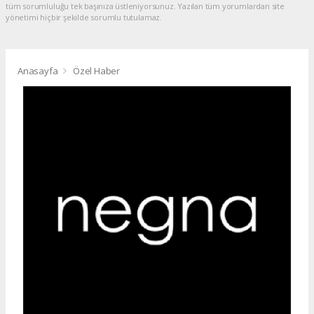
tüm sorumluluğu tek başınıza üstleniyorsunuz. Yazılan tüm yorumlardan site
yönetimi hiçbir şekilde sorumlu tutulamaz.
Anasayfa
Özel Haber