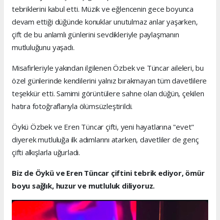
tebriklerini kabul etti. Müzik ve eğlencenin gece boyunca
devam ettiği düğünde konuklar unutulmaz anlar yaşarken,
çift de bu anlamlı günlerini sevdikleriyle paylaşmanın
mutluluğunu yaşadı.
Misafirleriyle yakından ilgilenen Özbek ve Tüncar aileleri, bu
özel günlerinde kendilerini yalnız bırakmayan tüm davetlilere
teşekkür etti. Samimi görüntülere sahne olan düğün, çekilen
hatıra fotoğraflarıyla ölümsüzleştirildi.
Öykü Özbek ve Eren Tüncar çifti, yeni hayatlarına "evet"
diyerek mutluluğa ilk adımlarını atarken, davetliler de genç
çifti alkışlarla uğurladı.
Biz de Öykü ve Eren Tüncar çiftini tebrik ediyor, ömür
boyu sağlık, huzur ve mutluluk diliyoruz.