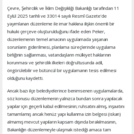
Çevre, Şehircilik ve İklim Değişikliği Bakanlığı tarafından 11
Eylül 2025 tarihli ve 33014 sayılı Resmî Gazete’de
yayımlanan düzenleme ile imar hakkına ilişkin önemli bir
hukuki çerçeve oluşturulduğunu ifade eden Peker,
düzenlemenin temel amacının uygulamada yaşanan
sorunların giderilmesi, planlama süreçlerinde uygulama
birliğinin sağlanması, vatandaşların mülkiyet haklarının
korunması ve şehircilik ilkeleri doğrultusunda adil,
öngörülebilir ve bütüncül bir uygulamanın tesis edilmesi
olduğunu kaydetti.
Ancak bazı ilçe belediyelerince benimsenen uygulamalarda,
söz konusu düzenlemenin yalnızca bundan sonra yapılacak
yapılar için geçerli kabul edilmesinin; ruhsatını almış, inşaatını
tamamlamış ancak henüz yapı kullanma izin belgesi (iskan)
almamış mevcut yapıların kapsam dışında bırakılmasının,
Bakanlığın düzenlemeyle ulaşmak istediği amaca tam