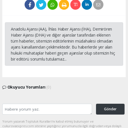
Anadolu Ajansı (AA), İhlas Haber Ajansı (İHA), Demirören
Haber Ajansı (DHA) ve diğer ajanslar tarafından eklenen
tüm haberler, sitemizin editörlerinin müdahalesi olmadan
ajans kanallarından çekilmektedir. Bu haberlerde yer alan
hukuki muhataplar haberi geçen ajanslar olup sitemizin hiç
bir editörü sorumlu tutulamaz...
Okuyucu Yorumları
(0)
Gönder
Yorum yazarak Topluluk Kuralları’nı kabul etmiş bulunuyor ve
cukurovaexpres.com sitesine yaptığınız yorumunuzla ilgili doğrudan veya dolaylı