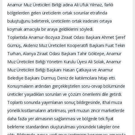
Anamur Muz Üreticileri Birliği adına Ali Ufuk Yılmaz, farklı
bölgelerden gelen üreticilerin ortak sorunlar etrafında
buluştuğunu belirterek, üreticilerin ortak iradesini ortaya
koymak amacıyla bir araya geldiklerini söyledi.
Toplantıda Anamur-Bozyazı Ziraat Odası Başkanı Ahmet Şeref
Gümüş, Akdeniz Muz Üreticileri Kooperatifi Başkanı Fuat Tekin
Turhan, Alanya Ziraat Odası Başkanı Tahir Göktepe, Anamur
Muz Üreticileri Birliği Yönetim Kurulu Üyesi Ali Solak, Anamur
Muz Üreticileri Birliği Başkanı Hasan Çatkaya ve Anamur
Belediye Başkanı Durmuş Deniz de katılımcılara hitap etti.
Konuşmaların ardından gerçekleştirilen soru-cevap bölümünde
üreticiler yaşadıkları sorunları ve çözüm önerilerini dile getirdi.
Toplantı sonunda yayımlanan sonuç bildirgesinde, ithal muza
yönelik kısıtlamaların artırılması, yerli muzun zincir marketlerde
daha fazla yer almasının sağlanması ve bölgede tek fiyat
belirleme standardının oluşturulması yönündeki talepler öne
çıktı. Bildirgede ayrıca, yerli muz üretiminin korunması amacıyla