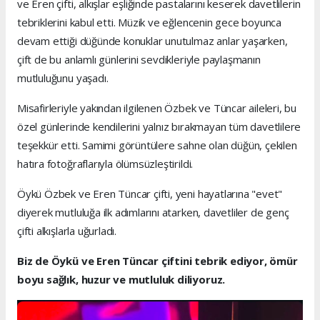
ve Eren çifti, alkışlar eşliğinde pastalarını keserek davetlilerin
tebriklerini kabul etti. Müzik ve eğlencenin gece boyunca
devam ettiği düğünde konuklar unutulmaz anlar yaşarken,
çift de bu anlamlı günlerini sevdikleriyle paylaşmanın
mutluluğunu yaşadı.
Misafirleriyle yakından ilgilenen Özbek ve Tüncar aileleri, bu
özel günlerinde kendilerini yalnız bırakmayan tüm davetlilere
teşekkür etti. Samimi görüntülere sahne olan düğün, çekilen
hatıra fotoğraflarıyla ölümsüzleştirildi.
Öykü Özbek ve Eren Tüncar çifti, yeni hayatlarına "evet"
diyerek mutluluğa ilk adımlarını atarken, davetliler de genç
çifti alkışlarla uğurladı.
Biz de Öykü ve Eren Tüncar çiftini tebrik ediyor, ömür
boyu sağlık, huzur ve mutluluk diliyoruz.