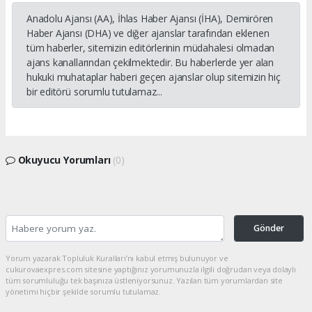
Anadolu Ajansı (AA), İhlas Haber Ajansı (İHA), Demirören
Haber Ajansı (DHA) ve diğer ajanslar tarafından eklenen
tüm haberler, sitemizin editörlerinin müdahalesi olmadan
ajans kanallarından çekilmektedir. Bu haberlerde yer alan
hukuki muhataplar haberi geçen ajanslar olup sitemizin hiç
bir editörü sorumlu tutulamaz...
Okuyucu Yorumları
(0)
Gönder
Yorum yazarak Topluluk Kuralları’nı kabul etmiş bulunuyor ve
cukurovaexpres.com sitesine yaptığınız yorumunuzla ilgili doğrudan veya dolaylı
tüm sorumluluğu tek başınıza üstleniyorsunuz. Yazılan tüm yorumlardan site
yönetimi hiçbir şekilde sorumlu tutulamaz.