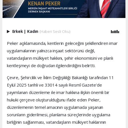
Erkek
|
Kadın
(Haberi Sesli Oku)
Peker açıklamasında, kentlerin geleceğini şekillendiren imar
uygulamalarının yalnızca inşaat sektörünü değil,
vatandaşların mülkiyet hakkını, şehir ekonomisini ve planlı
kentleşmeyi de doğrudan ilgilendirdiğini belirtti.
Çevre, Şehircilik ve İklim Değişikliği Bakanlığı tarafından 11
Eylül 2025 tarihli ve 33014 sayılı Resmî Gazete’de
yayımlanan düzenleme ile imar hakkına ilişkin önemli bir
hukuki çerçeve oluşturulduğunu ifade eden Peker,
düzenlemenin temel amacının uygulamada yaşanan
sorunların giderilmesi, planlama süreçlerinde uygulama
birliğinin sağlanması, vatandaşların mülkiyet haklarının