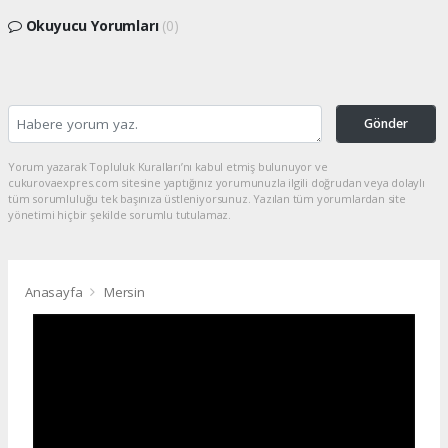
Okuyucu Yorumları
(0)
Gönder
Yorum yazarak Topluluk Kuralları’nı kabul etmiş bulunuyor ve
cukurovaexpres.com sitesine yaptığınız yorumunuzla ilgili doğrudan veya dolaylı
tüm sorumluluğu tek başınıza üstleniyorsunuz. Yazılan tüm yorumlardan site
yönetimi hiçbir şekilde sorumlu tutulamaz.
Anasayfa
Mersin