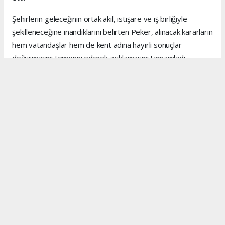
Şehirlerin geleceğinin ortak akıl, istişare ve iş birliğiyle
şekilleneceğine inandıklarını belirten Peker, alınacak kararların
hem vatandaşlar hem de kent adına hayırlı sonuçlar
doğurmasını temenni ederek açıklamasını tamamladı.
Anadolu Ajansı (AA), İhlas Haber Ajansı (İHA), Demirören
Haber Ajansı (DHA) ve diğer ajanslar tarafından eklenen
tüm haberler, sitemizin editörlerinin müdahalesi olmadan
ajans kanallarından çekilmektedir. Bu haberlerde yer alan
hukuki muhataplar haberi geçen ajanslar olup sitemizin hiç
bir editörü sorumlu tutulamaz...
#kenan peker
#mersin inşaat
#mersin
#inşaat