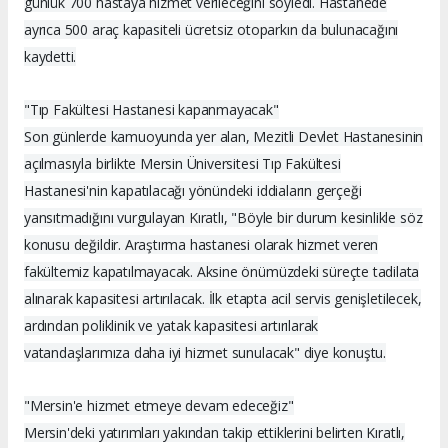
günlük 700 hastaya hizmet verileceğini söyledi. Hastanede
ayrıca 500 araç kapasiteli ücretsiz otoparkın da bulunacağını
kaydetti.
"Tıp Fakültesi Hastanesi kapanmayacak"
Son günlerde kamuoyunda yer alan, Mezitli Devlet Hastanesinin
açılmasıyla birlikte Mersin Üniversitesi Tıp Fakültesi
Hastanesi'nin kapatılacağı yönündeki iddiaların gerçeği
yansıtmadığını vurgulayan Kıratlı, "Böyle bir durum kesinlikle söz
konusu değildir. Araştırma hastanesi olarak hizmet veren
fakültemiz kapatılmayacak. Aksine önümüzdeki süreçte tadilata
alınarak kapasitesi artırılacak. İlk etapta acil servis genişletilecek,
ardından poliklinik ve yatak kapasitesi artırılarak
vatandaşlarımıza daha iyi hizmet sunulacak" diye konuştu.
"Mersin'e hizmet etmeye devam edeceğiz"
Mersin'deki yatırımları yakından takip ettiklerini belirten Kıratlı,