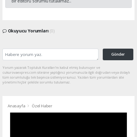
bir editörü sorumlu tutulamaz...
Okuyucu Yorumları
(0)
Gönder
Yorum yazarak Topluluk Kuralları’nı kabul etmiş bulunuyor ve
cukurovaexpres.com sitesine yaptığınız yorumunuzla ilgili doğrudan veya dolaylı
tüm sorumluluğu tek başınıza üstleniyorsunuz. Yazılan tüm yorumlardan site
yönetimi hiçbir şekilde sorumlu tutulamaz.
Anasayfa
Özel Haber