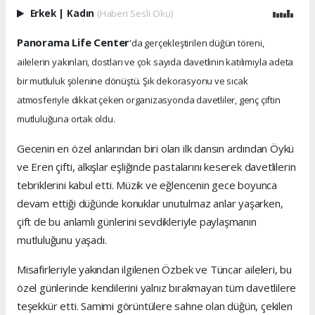
Erkek
|
Kadın
(Haberi Sesli Oku)
Panorama Life Center
'da gerçekleştirilen düğün töreni,
ailelerin yakınları, dostları ve çok sayıda davetlinin katılımıyla adeta
bir mutluluk şölenine dönüştü. Şık dekorasyonu ve sıcak
atmosferiyle dikkat çeken organizasyonda davetliler, genç çiftin
mutluluğuna ortak oldu.
Gecenin en özel anlarından biri olan ilk dansın ardından Öykü
ve Eren çifti, alkışlar eşliğinde pastalarını keserek davetlilerin
tebriklerini kabul etti. Müzik ve eğlencenin gece boyunca
devam ettiği düğünde konuklar unutulmaz anlar yaşarken,
çift de bu anlamlı günlerini sevdikleriyle paylaşmanın
mutluluğunu yaşadı.
Misafirleriyle yakından ilgilenen Özbek ve Tüncar aileleri, bu
özel günlerinde kendilerini yalnız bırakmayan tüm davetlilere
teşekkür etti. Samimi görüntülere sahne olan düğün, çekilen