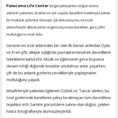
Panorama Life Center
'da gerçekleştirilen düğün töreni,
ailelerin yakınları, dostları ve çok sayıda davetlinin katılımıyla adeta
bir mutluluk şölenine dönüştü. Şık dekorasyonu ve sıcak
atmosferiyle dikkat çeken organizasyonda davetliler, genç çiftin
mutluluğuna ortak oldu.
Gecenin en özel anlarından biri olan ilk dansın ardından Öykü
ve Eren çifti, alkışlar eşliğinde pastalarını keserek davetlilerin
tebriklerini kabul etti. Müzik ve eğlencenin gece boyunca
devam ettiği düğünde konuklar unutulmaz anlar yaşarken,
çift de bu anlamlı günlerini sevdikleriyle paylaşmanın
mutluluğunu yaşadı.
Misafirleriyle yakından ilgilenen Özbek ve Tüncar aileleri, bu
özel günlerinde kendilerini yalnız bırakmayan tüm davetlilere
teşekkür etti. Samimi görüntülere sahne olan düğün, çekilen
hatıra fotoğraflarıyla ölümsüzleştirildi.