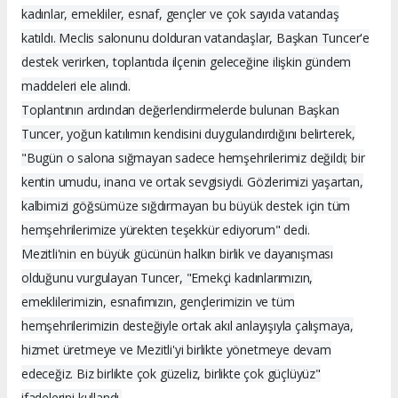
kadınlar, emekliler, esnaf, gençler ve çok sayıda vatandaş
katıldı. Meclis salonunu dolduran vatandaşlar, Başkan Tuncer'e
destek verirken, toplantıda ilçenin geleceğine ilişkin gündem
maddeleri ele alındı.
Toplantının ardından değerlendirmelerde bulunan Başkan
Tuncer, yoğun katılımın kendisini duygulandırdığını belirterek,
"Bugün o salona sığmayan sadece hemşehrilerimiz değildi; bir
kentin umudu, inancı ve ortak sevgisiydi. Gözlerimizi yaşartan,
kalbimizi göğsümüze sığdırmayan bu büyük destek için tüm
hemşehrilerimize yürekten teşekkür ediyorum" dedi.
Mezitli'nin en büyük gücünün halkın birlik ve dayanışması
olduğunu vurgulayan Tuncer, "Emekçi kadınlarımızın,
emeklilerimizin, esnafımızın, gençlerimizin ve tüm
hemşehrilerimizin desteğiyle ortak akıl anlayışıyla çalışmaya,
hizmet üretmeye ve Mezitli'yi birlikte yönetmeye devam
edeceğiz. Biz birlikte çok güzeliz, birlikte çok güçlüyüz"
ifadelerini kullandı.