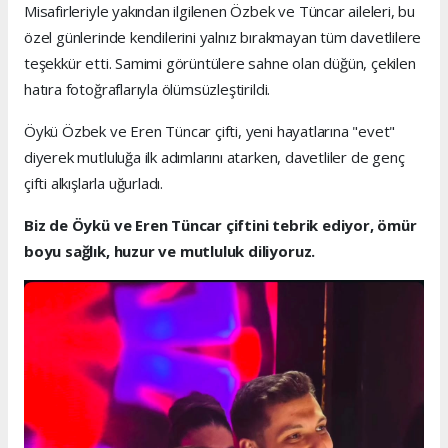
Misafirleriyle yakından ilgilenen Özbek ve Tüncar aileleri, bu
özel günlerinde kendilerini yalnız bırakmayan tüm davetlilere
teşekkür etti. Samimi görüntülere sahne olan düğün, çekilen
hatıra fotoğraflarıyla ölümsüzleştirildi.
Öykü Özbek ve Eren Tüncar çifti, yeni hayatlarına "evet"
diyerek mutluluğa ilk adımlarını atarken, davetliler de genç
çifti alkışlarla uğurladı.
Biz de Öykü ve Eren Tüncar çiftini tebrik ediyor, ömür
boyu sağlık, huzur ve mutluluk diliyoruz.