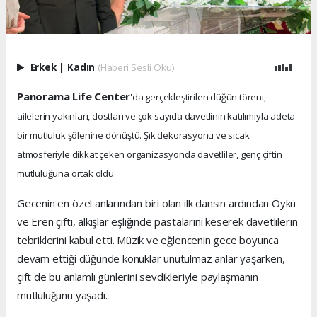
Erkek
|
Kadın
(Haberi Sesli Oku)
Panorama Life Center
'da gerçekleştirilen düğün töreni,
ailelerin yakınları, dostları ve çok sayıda davetlinin katılımıyla adeta
bir mutluluk şölenine dönüştü. Şık dekorasyonu ve sıcak
atmosferiyle dikkat çeken organizasyonda davetliler, genç çiftin
mutluluğuna ortak oldu.
Gecenin en özel anlarından biri olan ilk dansın ardından Öykü
ve Eren çifti, alkışlar eşliğinde pastalarını keserek davetlilerin
tebriklerini kabul etti. Müzik ve eğlencenin gece boyunca
devam ettiği düğünde konuklar unutulmaz anlar yaşarken,
çift de bu anlamlı günlerini sevdikleriyle paylaşmanın
mutluluğunu yaşadı.