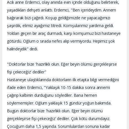
Acılı anne Erdemci, olay anında evin içinde olduğunu belirterek,
yaşadıkları dehşeti anlattı. Erdemci, "Ben içerideydim. Annem
bağırarak bizi çağırdı. Koşup geldiğimizde ne yapacağımızı
şaşırdık, elimiz ayağımız titredi. Komşularımız yardıma geldi.
Yoldan geçen bir araç durmadı, karşı komşumuz bizi hastaneye
götürdü. Oğlum o sırada nefes alıp vermiyordu. Hepimiz şok
halindeydik" dedi.
"Doktorlar bize 'hazırlıklı olun. Eğer beyin ölümü gerçekleşirse
fişi çekeceğiz' dediler"
Hastaneye ulaştıklarında doktorların ilk etapta bilgi vermediğini
ifade eden Erdemci, "Yaklaşık 10-15 dakika sonra annemi
çağırıp kalbinin durduğunu söylediler. Bana hemen
söylememişler. Oğlum yaklaşık 15 gündür yoğun bakımda.
Bugün doktorlar bize 'hazırlıklı olun. Eğer beyin ölümü
gerçekleşirse fişi çekeceğiz' dediler. Çok kötü durumdayız.
Çocuğum daha 1,5 yaşında. Sorumlulardan sonuna kadar