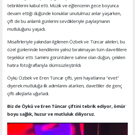
tebriklerini kabul etti. Müzik ve eğlencenin gece boyunca
devam ettiği düğünde konuklar unutulmaz anlar yaşarken,
çift de bu anlamlı günlerini sevdikleriyle paylaşmanın
mutluluğunu yaşadı.
Misafirleriyle yakından ilgilenen Özbek ve Tüncar aileleri, bu
özel günlerinde kendilerini yalnız bırakmayan tüm davetlilere
teşekkür etti. Samimi görüntülere sahne olan düğün, çekilen
hatıra fotoğraflarıyla ölümsüzleştirildi.
Öykü Özbek ve Eren Tüncar çifti, yeni hayatlarına "evet"
diyerek mutluluğa ilk adımlarını atarken, davetliler de genç
çifti alkışlarla uğurladı.
Biz de Öykü ve Eren Tüncar çiftini tebrik ediyor, ömür
boyu sağlık, huzur ve mutluluk diliyoruz.