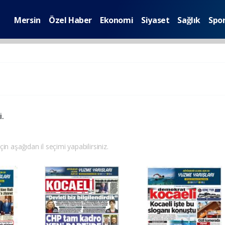
Mersin
Özel Haber
Ekonomi
Siyaset
Sağlık
Spo
i.
çin aşağıdan il seçimi yapabilirsiniz.