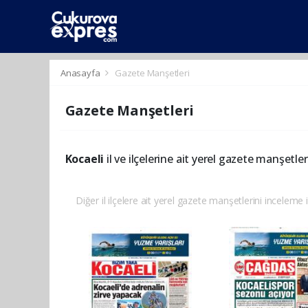
dini
islami
islami
chat
chat
sohbetler
Anasayfa
Gazete Manşetleri
Gazete Manşetleri
Kocaeli
il ve ilçelerine ait yerel gazete manşetler
Diğer il ilçelere ait yerel gazete manşetlerini inceleme i