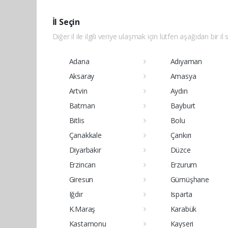
İl Seçin
Diğer il ile ilgili veriye ulaşmak için lütfen aşağıdan bir il 
Adana
Adıyaman
Aksaray
Amasya
Artvin
Aydın
Batman
Bayburt
Bitlis
Bolu
Çanakkale
Çankırı
Diyarbakır
Düzce
Erzincan
Erzurum
Giresun
Gümüşhane
Iğdır
Isparta
K.Maraş
Karabük
Kastamonu
Kayseri