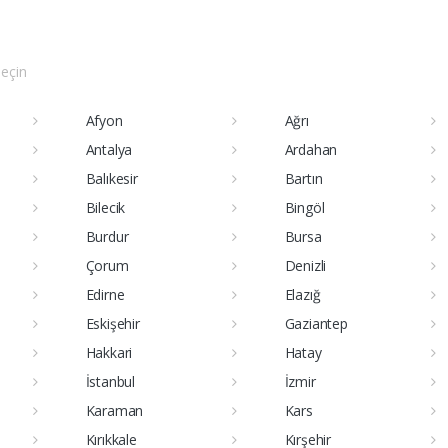
seçin
Afyon
Ağrı
Antalya
Ardahan
Balıkesir
Bartın
Bilecik
Bingöl
Burdur
Bursa
Çorum
Denizli
Edirne
Elazığ
Eskişehir
Gaziantep
Hakkari
Hatay
İstanbul
İzmir
Karaman
Kars
Kırıkkale
Kırşehir