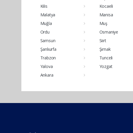
Kilis
Kocaeli
Malatya
Manisa
Muğla
Muş
Ordu
Osmaniye
Samsun
Siirt
Şanlıurfa
Şırnak
Trabzon
Tunceli
Yalova
Yozgat
Ankara