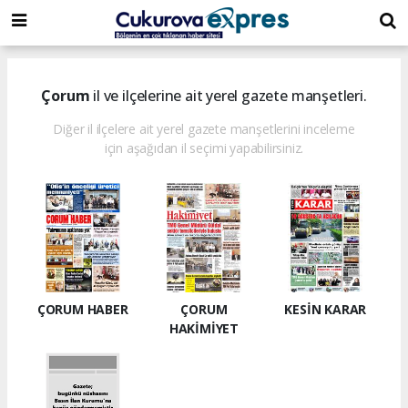
dini
islami
islami
chat
chat
sohbetler
Çorum
il ve ilçelerine ait yerel gazete manşetleri.
Diğer il ilçelere ait yerel gazete manşetlerini inceleme
için aşağıdan il seçimi yapabilirsiniz.
ÇORUM HABER
ÇORUM
KESİN KARAR
HAKİMİYET