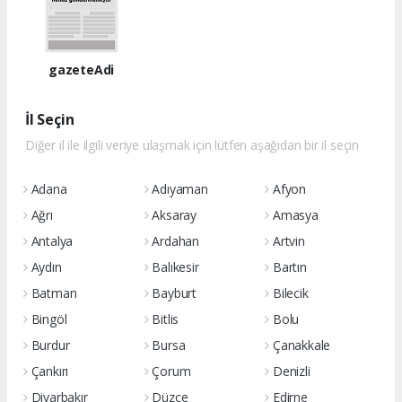
gazeteAdi
İl Seçin
Diğer il ile ilgili veriye ulaşmak için lütfen aşağıdan bir il seçin
Adana
Adıyaman
Afyon
Ağrı
Aksaray
Amasya
Antalya
Ardahan
Artvin
Aydın
Balıkesir
Bartın
Batman
Bayburt
Bilecik
Bingöl
Bitlis
Bolu
Burdur
Bursa
Çanakkale
Çankırı
Çorum
Denizli
Diyarbakır
Düzce
Edirne