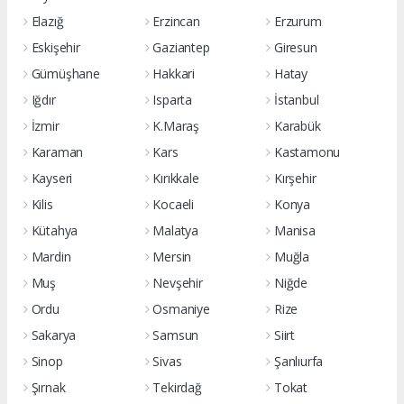
Elazığ
Erzincan
Erzurum
Eskişehir
Gaziantep
Giresun
Gümüşhane
Hakkari
Hatay
Iğdır
Isparta
İstanbul
İzmir
K.Maraş
Karabük
Karaman
Kars
Kastamonu
Kayseri
Kırıkkale
Kırşehir
Kilis
Kocaeli
Konya
Kütahya
Malatya
Manisa
Mardin
Mersin
Muğla
Muş
Nevşehir
Niğde
Ordu
Osmaniye
Rize
Sakarya
Samsun
Siirt
Sinop
Sivas
Şanlıurfa
Şırnak
Tekirdağ
Tokat