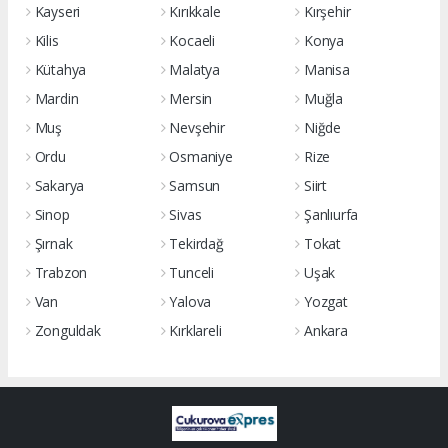
Kayseri
Kırıkkale
Kırşehir
Kilis
Kocaeli
Konya
Kütahya
Malatya
Manisa
Mardin
Mersin
Muğla
Muş
Nevşehir
Niğde
Ordu
Osmaniye
Rize
Sakarya
Samsun
Siirt
Sinop
Sivas
Şanlıurfa
Şırnak
Tekirdağ
Tokat
Trabzon
Tunceli
Uşak
Van
Yalova
Yozgat
Zonguldak
Kırklareli
Ankara