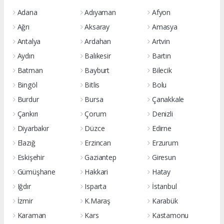
Adana
Adıyaman
Afyon
Ağrı
Aksaray
Amasya
Antalya
Ardahan
Artvin
Aydın
Balıkesir
Bartın
Batman
Bayburt
Bilecik
Bingöl
Bitlis
Bolu
Burdur
Bursa
Çanakkale
Çankırı
Çorum
Denizli
Diyarbakır
Düzce
Edirne
Elazığ
Erzincan
Erzurum
Eskişehir
Gaziantep
Giresun
Gümüşhane
Hakkari
Hatay
Iğdır
Isparta
İstanbul
İzmir
K.Maraş
Karabük
Karaman
Kars
Kastamonu