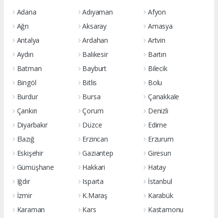
Adana
Adıyaman
Afyon
Ağrı
Aksaray
Amasya
Antalya
Ardahan
Artvin
Aydın
Balıkesir
Bartın
Batman
Bayburt
Bilecik
Bingöl
Bitlis
Bolu
Burdur
Bursa
Çanakkale
Çankırı
Çorum
Denizli
Diyarbakır
Düzce
Edirne
Elazığ
Erzincan
Erzurum
Eskişehir
Gaziantep
Giresun
Gümüşhane
Hakkari
Hatay
Iğdır
Isparta
İstanbul
İzmir
K.Maraş
Karabük
Karaman
Kars
Kastamonu