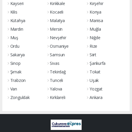
Kayseri
Kırıkkale
Kırşehir
Kilis
Kocaeli
Konya
Kütahya
Malatya
Manisa
Mardin
Mersin
Muğla
Muş
Nevşehir
Niğde
Ordu
Osmaniye
Rize
Sakarya
Samsun
Siirt
Sinop
Sivas
Şanlıurfa
Şırnak
Tekirdağ
Tokat
Trabzon
Tunceli
Uşak
Van
Yalova
Yozgat
Zonguldak
Kırklareli
Ankara