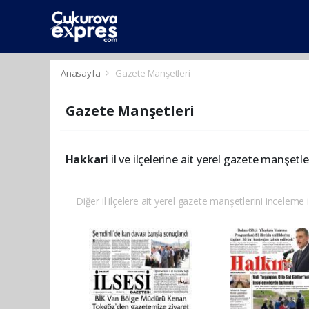
dini
islami
islami
chat
chat
sohbetler
Anasayfa
Gazete Manşetleri
Gazete Manşetleri
Hakkari
il ve ilçelerine ait yerel gazete manşetler
Diğer il ilçelere ait yerel gazete manşetlerini inceleme i