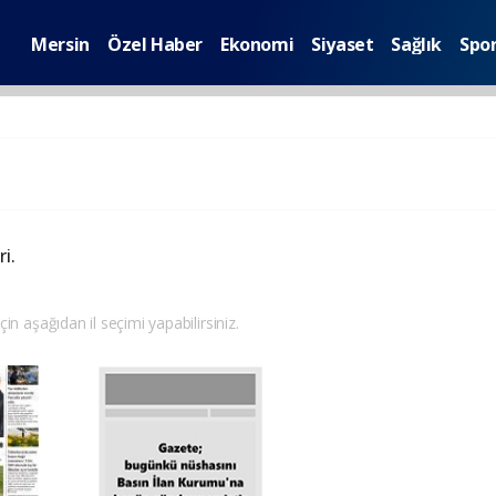
Mersin
Özel Haber
Ekonomi
Siyaset
Sağlık
Spo
i.
çin aşağıdan il seçimi yapabilirsiniz.