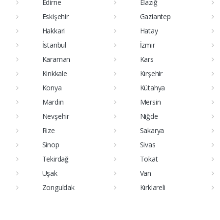
Edirne
Elazığ
Eskişehir
Gaziantep
Hakkari
Hatay
İstanbul
İzmir
Karaman
Kars
Kırıkkale
Kırşehir
Konya
Kütahya
Mardin
Mersin
Nevşehir
Niğde
Rize
Sakarya
Sinop
Sivas
Tekirdağ
Tokat
Uşak
Van
Zonguldak
Kırklareli