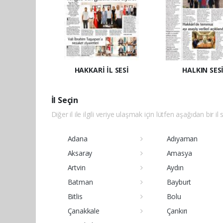
HAKKARİ İL SESİ
HALKIN SES
İl Seçin
Diğer il ile ilgili veriye ulaşmak için lütfen aşağıdan bir il 
Adana
Adıyaman
Aksaray
Amasya
Artvin
Aydın
Batman
Bayburt
Bitlis
Bolu
Çanakkale
Çankırı