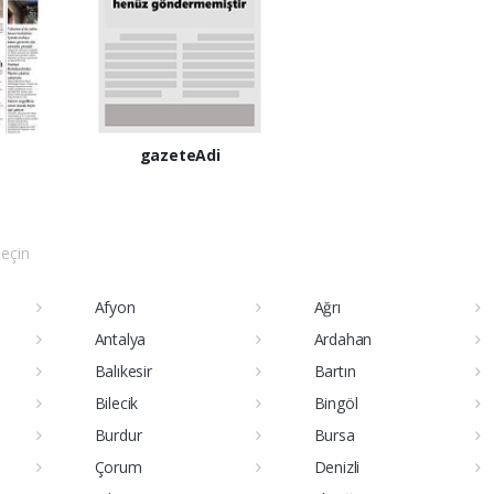
İ
gazeteAdi
seçin
Afyon
Ağrı
Antalya
Ardahan
Balıkesir
Bartın
Bilecik
Bingöl
Burdur
Bursa
Çorum
Denizli