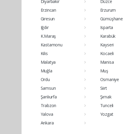
Diyarbakır
Düzce
Erzincan
Erzurum
Giresun
Gümüşhane
Iğdır
Isparta
K.Maraş
Karabük
Kastamonu
Kayseri
Kilis
Kocaeli
Malatya
Manisa
Muğla
Muş
Ordu
Osmaniye
Samsun
Siirt
Şanlıurfa
Şırnak
Trabzon
Tunceli
Yalova
Yozgat
Ankara