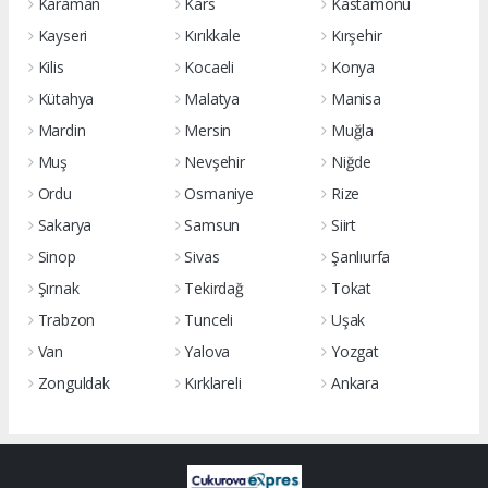
Karaman
Kars
Kastamonu
Kayseri
Kırıkkale
Kırşehir
Kilis
Kocaeli
Konya
Kütahya
Malatya
Manisa
Mardin
Mersin
Muğla
Muş
Nevşehir
Niğde
Ordu
Osmaniye
Rize
Sakarya
Samsun
Siirt
Sinop
Sivas
Şanlıurfa
Şırnak
Tekirdağ
Tokat
Trabzon
Tunceli
Uşak
Van
Yalova
Yozgat
Zonguldak
Kırklareli
Ankara