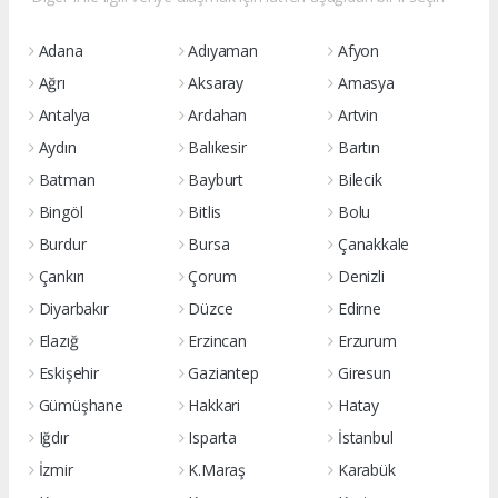
Adana
Adıyaman
Afyon
Ağrı
Aksaray
Amasya
Antalya
Ardahan
Artvin
Aydın
Balıkesir
Bartın
Batman
Bayburt
Bilecik
Bingöl
Bitlis
Bolu
Burdur
Bursa
Çanakkale
Çankırı
Çorum
Denizli
Diyarbakır
Düzce
Edirne
Elazığ
Erzincan
Erzurum
Eskişehir
Gaziantep
Giresun
Gümüşhane
Hakkari
Hatay
Iğdır
Isparta
İstanbul
İzmir
K.Maraş
Karabük