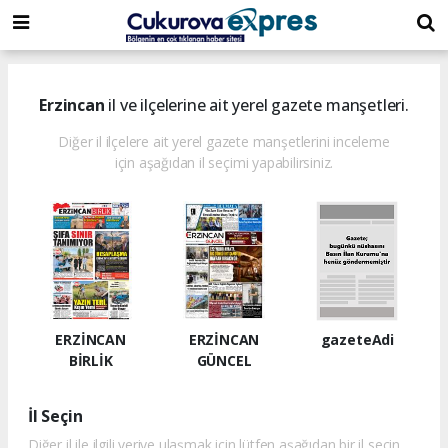
dini
islami
islami
chat
chat
sohbetler
Erzincan
il ve ilçelerine ait yerel gazete manşetleri.
Diğer il ilçelere ait yerel gazete manşetlerini inceleme
için aşağıdan il seçimi yapabilirsiniz.
ERZİNCAN
ERZİNCAN
gazeteAdi
BİRLİK
GÜNCEL
İl Seçin
Diğer il ile ilgili veriye ulaşmak için lütfen aşağıdan bir il seçin