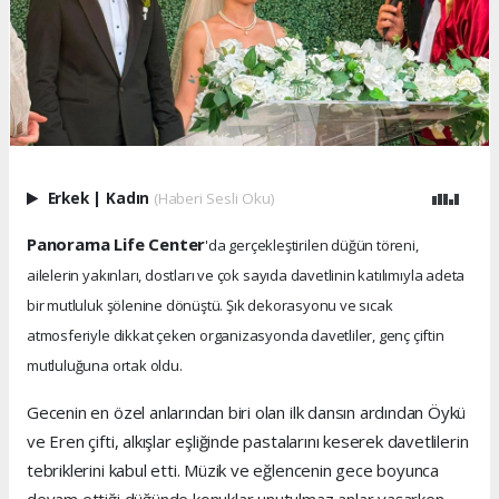
Erkek
|
Kadın
(Haberi Sesli Oku)
Panorama Life Center
'da gerçekleştirilen düğün töreni,
ailelerin yakınları, dostları ve çok sayıda davetlinin katılımıyla adeta
bir mutluluk şölenine dönüştü. Şık dekorasyonu ve sıcak
atmosferiyle dikkat çeken organizasyonda davetliler, genç çiftin
mutluluğuna ortak oldu.
Gecenin en özel anlarından biri olan ilk dansın ardından Öykü
ve Eren çifti, alkışlar eşliğinde pastalarını keserek davetlilerin
tebriklerini kabul etti. Müzik ve eğlencenin gece boyunca
devam ettiği düğünde konuklar unutulmaz anlar yaşarken,