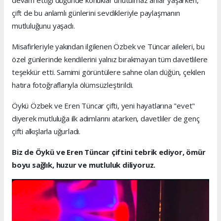
çift de bu anlamlı günlerini sevdikleriyle paylaşmanın
mutluluğunu yaşadı.
Misafirleriyle yakından ilgilenen Özbek ve Tüncar aileleri, bu
özel günlerinde kendilerini yalnız bırakmayan tüm davetlilere
teşekkür etti. Samimi görüntülere sahne olan düğün, çekilen
hatıra fotoğraflarıyla ölümsüzleştirildi.
Öykü Özbek ve Eren Tüncar çifti, yeni hayatlarına "evet"
diyerek mutluluğa ilk adımlarını atarken, davetliler de genç
çifti alkışlarla uğurladı.
Biz de Öykü ve Eren Tüncar çiftini tebrik ediyor, ömür
boyu sağlık, huzur ve mutluluk diliyoruz.