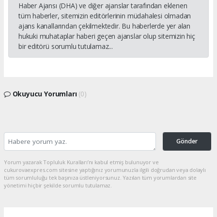
Haber Ajansı (DHA) ve diğer ajanslar tarafından eklenen
tüm haberler, sitemizin editörlerinin müdahalesi olmadan
ajans kanallarından çekilmektedir. Bu haberlerde yer alan
hukuki muhataplar haberi geçen ajanslar olup sitemizin hiç
bir editörü sorumlu tutulamaz...
Okuyucu Yorumları
(0)
Gönder
Yorum yazarak Topluluk Kuralları’nı kabul etmiş bulunuyor ve
cukurovaexpres.com sitesine yaptığınız yorumunuzla ilgili doğrudan veya dolaylı
tüm sorumluluğu tek başınıza üstleniyorsunuz. Yazılan tüm yorumlardan site
yönetimi hiçbir şekilde sorumlu tutulamaz.