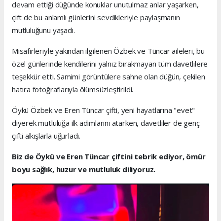
devam ettiği düğünde konuklar unutulmaz anlar yaşarken,
çift de bu anlamlı günlerini sevdikleriyle paylaşmanın
mutluluğunu yaşadı.
Misafirleriyle yakından ilgilenen Özbek ve Tüncar aileleri, bu
özel günlerinde kendilerini yalnız bırakmayan tüm davetlilere
teşekkür etti. Samimi görüntülere sahne olan düğün, çekilen
hatıra fotoğraflarıyla ölümsüzleştirildi.
Öykü Özbek ve Eren Tüncar çifti, yeni hayatlarına "evet"
diyerek mutluluğa ilk adımlarını atarken, davetliler de genç
çifti alkışlarla uğurladı.
Biz de Öykü ve Eren Tüncar çiftini tebrik ediyor, ömür
boyu sağlık, huzur ve mutluluk diliyoruz.