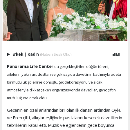
Erkek
|
Kadın
(Haberi Sesli Oku)
Panorama Life Center
'da gerçekleştirilen düğün töreni,
ailelerin yakınları, dostları ve çok sayıda davetlinin katılımıyla adeta
bir mutluluk şölenine dönüştü. Şık dekorasyonu ve sıcak
atmosferiyle dikkat çeken organizasyonda davetliler, genç çiftin
mutluluğuna ortak oldu.
Gecenin en özel anlarından biri olan ilk dansın ardından Öykü
ve Eren çifti, alkışlar eşliğinde pastalarını keserek davetlilerin
tebriklerini kabul etti. Müzik ve eğlencenin gece boyunca