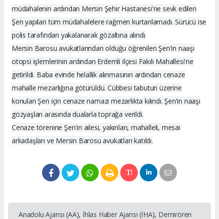
müdahalenin ardından Mersin Şehir Hastanesi'ne sevk edilen
Şen yapılan tüm müdahalelere rağmen kurtarılamadı. Sürücü ise
polis tarafından yakalanarak gözaltına alındı.
Mersin Barosu avukatlarından olduğu öğrenilen Şen'in naaşı
otopsi işlemlerinin ardından Erdemli ilçesi Fakılı Mahallesi'ne
getirildi. Baba evinde helallik alınmasının ardından cenaze
mahalle mezarlığına götürüldü. Cübbesi tabutun üzerine
konulan Şen için cenaze namazı mezarlıkta kılındı. Şen'in naaşı
gözyaşları arasında dualarla toprağa verildi.
Cenaze törenine Şen'in ailesi, yakınları, mahalleli, mesai
arkadaşları ve Mersin Barosu avukatları katıldı.
Anadolu Ajansı (AA), İhlas Haber Ajansı (İHA), Demirören