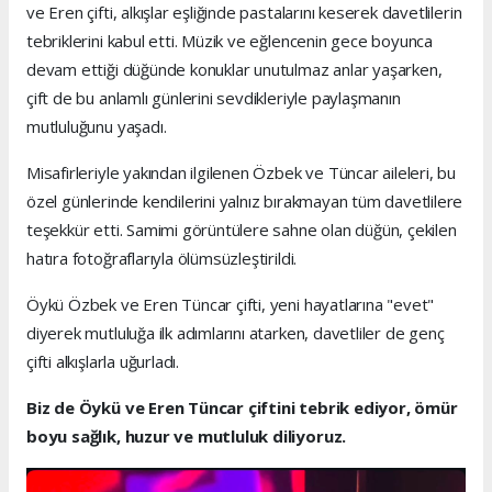
ve Eren çifti, alkışlar eşliğinde pastalarını keserek davetlilerin
tebriklerini kabul etti. Müzik ve eğlencenin gece boyunca
devam ettiği düğünde konuklar unutulmaz anlar yaşarken,
çift de bu anlamlı günlerini sevdikleriyle paylaşmanın
mutluluğunu yaşadı.
Misafirleriyle yakından ilgilenen Özbek ve Tüncar aileleri, bu
özel günlerinde kendilerini yalnız bırakmayan tüm davetlilere
teşekkür etti. Samimi görüntülere sahne olan düğün, çekilen
hatıra fotoğraflarıyla ölümsüzleştirildi.
Öykü Özbek ve Eren Tüncar çifti, yeni hayatlarına "evet"
diyerek mutluluğa ilk adımlarını atarken, davetliler de genç
çifti alkışlarla uğurladı.
Biz de Öykü ve Eren Tüncar çiftini tebrik ediyor, ömür
boyu sağlık, huzur ve mutluluk diliyoruz.