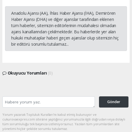
Anadolu Ajansı (AA), İhlas Haber Ajansı (İHA), Demirören
Haber Ajansı (DHA) ve diğer ajanslar tarafından eklenen
tüm haberler, sitemizin editörlerinin müdahalesi olmadan
ajans kanallarından çekilmektedir. Bu haberlerde yer alan
hukuki muhataplar haberi geçen ajanslar olup sitemizin hiç
bir editörü sorumlu tutulamaz...
Okuyucu Yorumları
(0)
Gönder
Yorum yazarak Topluluk Kuralları’nı kabul etmiş bulunuyor ve
cukurovaexpres.com sitesine yaptığınız yorumunuzla ilgili doğrudan veya dolaylı
tüm sorumluluğu tek başınıza üstleniyorsunuz. Yazılan tüm yorumlardan site
yönetimi hiçbir şekilde sorumlu tutulamaz.