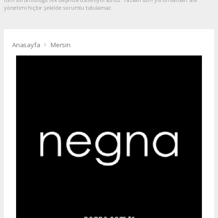
yönetimi hiçbir şekilde sorumlu tutulamaz.
Anasayfa
Mersin