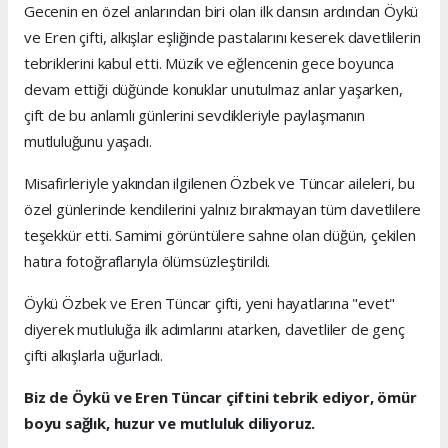
Gecenin en özel anlarından biri olan ilk dansın ardından Öykü
ve Eren çifti, alkışlar eşliğinde pastalarını keserek davetlilerin
tebriklerini kabul etti. Müzik ve eğlencenin gece boyunca
devam ettiği düğünde konuklar unutulmaz anlar yaşarken,
çift de bu anlamlı günlerini sevdikleriyle paylaşmanın
mutluluğunu yaşadı.
Misafirleriyle yakından ilgilenen Özbek ve Tüncar aileleri, bu
özel günlerinde kendilerini yalnız bırakmayan tüm davetlilere
teşekkür etti. Samimi görüntülere sahne olan düğün, çekilen
hatıra fotoğraflarıyla ölümsüzleştirildi.
Öykü Özbek ve Eren Tüncar çifti, yeni hayatlarına "evet"
diyerek mutluluğa ilk adımlarını atarken, davetliler de genç
çifti alkışlarla uğurladı.
Biz de Öykü ve Eren Tüncar çiftini tebrik ediyor, ömür
boyu sağlık, huzur ve mutluluk diliyoruz.