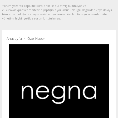
Yorum yazarak Topluluk Kuralları’nı kabul etmiş bulunuyor ve
cukurovaexpres.com sitesine yaptığınız yorumunuzla ilgili doğrudan veya dolaylı
tüm sorumluluğu tek başınıza üstleniyorsunuz. Yazılan tüm yorumlardan site
yönetimi hiçbir şekilde sorumlu tutulamaz.
Anasayfa
Özel Haber