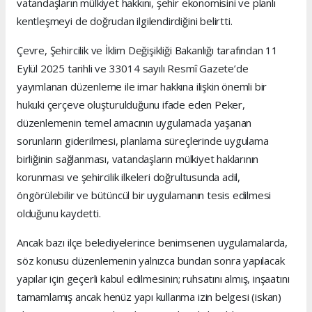
vatandaşların mülkiyet hakkını, şehir ekonomisini ve planlı
kentleşmeyi de doğrudan ilgilendirdiğini belirtti.
Çevre, Şehircilik ve İklim Değişikliği Bakanlığı tarafından 11
Eylül 2025 tarihli ve 33014 sayılı Resmî Gazete’de
yayımlanan düzenleme ile imar hakkına ilişkin önemli bir
hukuki çerçeve oluşturulduğunu ifade eden Peker,
düzenlemenin temel amacının uygulamada yaşanan
sorunların giderilmesi, planlama süreçlerinde uygulama
birliğinin sağlanması, vatandaşların mülkiyet haklarının
korunması ve şehircilik ilkeleri doğrultusunda adil,
öngörülebilir ve bütüncül bir uygulamanın tesis edilmesi
olduğunu kaydetti.
Ancak bazı ilçe belediyelerince benimsenen uygulamalarda,
söz konusu düzenlemenin yalnızca bundan sonra yapılacak
yapılar için geçerli kabul edilmesinin; ruhsatını almış, inşaatını
tamamlamış ancak henüz yapı kullanma izin belgesi (iskan)