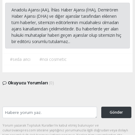
Anadolu Ajansı (AA), İhlas Haber Ajansı (İHA), Demirören
Haber Ajansı (DHA) ve diğer ajanslar tarafından eklenen
tüm haberler, sitemizin editörlerinin müdahalesi olmadan
ajans kanallarından çekilmektedir. Bu haberlerde yer alan
hukuki muhataplar haberi geçen ajanslar olup sitemizin hiç
bir editörü sorumlu tutulamaz...
#seda arıcı
#noi cosmetic
Okuyucu Yorumları
(0)
Gönder
Yorum yazarak Topluluk Kuralları’nı kabul etmiş bulunuyor ve
cukurovaexpres.com sitesine yaptığınız yorumunuzla ilgili doğrudan veya dolaylı
tüm sorumluluğu tek başınıza üstleniyorsunuz. Yazılan tüm yorumlardan site