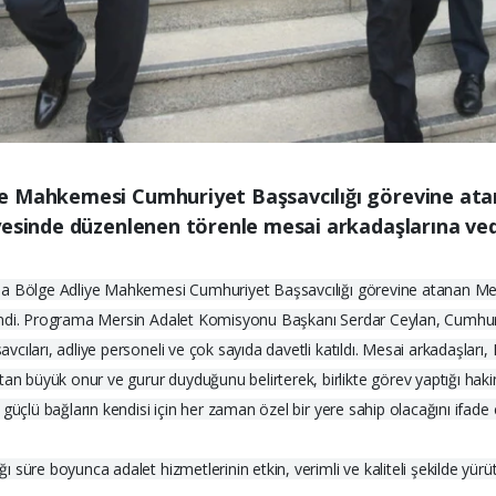
ye Mahkemesi Cumhuriyet Başsavcılığı görevine at
yesinde düzenlenen törenle mesai arkadaşlarına ved
ana Bölge Adliye Mahkemesi Cumhuriyet Başsavcılığı görevine atanan M
endi. Programa Mersin Adalet Komisyonu Başkanı Serdar Ceylan, Cumhuriy
ıları, adliye personeli ve çok sayıda davetli katıldı. Mesai arkadaşları, 
büyük onur ve gurur duyduğunu belirterek, birlikte görev yaptığı hakim
güçlü bağların kendisi için her zaman özel bir yere sahip olacağını ifade
süre boyunca adalet hizmetlerinin etkin, verimli ve kaliteli şekilde yürüt