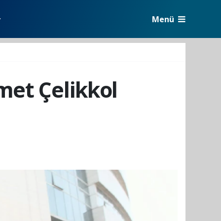
Menü
r
met Çelikkol