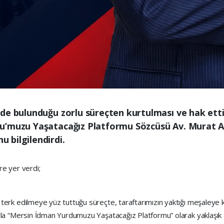
de bulunduğu zorlu süreçten kurtulması ve hak ett
u’muzu Yaşatacağız Platformu Sözcüsü Av. Murat Al
 bilgilendirdi.
re yer verdi;
rk edilmeye yüz tuttuğu süreçte, taraftarımızın yaktığı meşaleye k
a “Mersin İdman Yurdumuzu Yaşatacağız Platformu” olarak yaklaşık 2