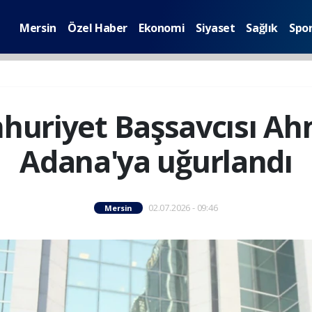
Mersin
Özel Haber
Ekonomi
Siyaset
Sağlık
Spo
uriyet Başsavcısı Ah
Adana'ya uğurlandı
02.07.2026 - 09:46
Mersin