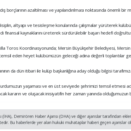
dış borçlarının azaltılması ve yapılandırılması noktasında önemli bir
disiplin, altyapı ve tesisleşme konularında çalışmalar yürüterek kul
i finansal kaynaklarını üreterek sürdürülebilir başarı hedefi doğrultu
tilla Toros Koordinasyonunda; Mersin Büyükşehir Belediyesi, Mersin
 temsil eden heyet kulübümüzün geleceği adına değerli toplantılar ge
nının da dün itibari ile kulüp başkanlığına aday olduğu bilgisi tarafımız
rdumuzun yaşaması ve en üst seviyede şehrimizi temsil etmesi adı
nacak kararın ve oluşacak inisiyatifin her zaman yanında olduğumuzun 
ı (İHA), Demirören Haber Ajansı (DHA) ve diğer ajanslar tarafından ekle
dir. Bu haberlerde yer alan hukuki muhataplar haberi geçen ajanslar olu