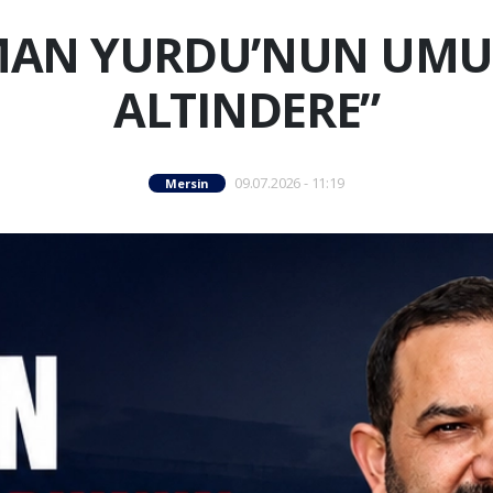
MAN YURDU’NUN UM
ALTINDERE”
09.07.2026 - 11:19
Mersin