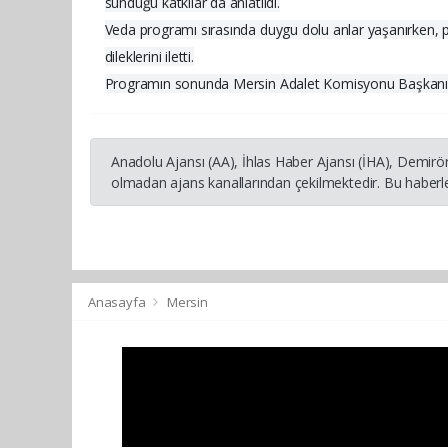
sunduğu katkılar da anlatıldı.
Veda programı sırasında duygu dolu anlar yaşanırken, p
dileklerini iletti.
Programın sonunda Mersin Adalet Komisyonu Başkanı Se
Anadolu Ajansı (AA), İhlas Haber Ajansı (İHA), Demirö
olmadan ajans kanallarından çekilmektedir. Bu haberle
Anasayfa
Mersin