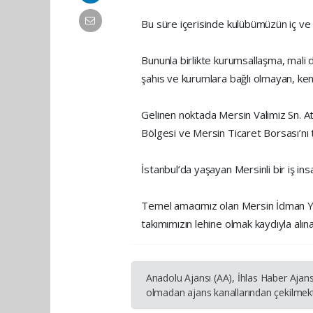
Bu süre içerisinde kulübümüzün iç ve 
Bununla birlikte kurumsallaşma, mali 
şahıs ve kurumlara bağlı olmayan, kend
Gelinen noktada Mersin Valimiz Sn. A
Bölgesi ve Mersin Ticaret Borsası’nı
İstanbul’da yaşayan Mersinli bir iş insa
Temel amacımız olan Mersin İdman Yu
takımımızın lehine olmak kaydıyla alı
Anadolu Ajansı (AA), İhlas Haber Ajans
olmadan ajans kanallarından çekilmekte