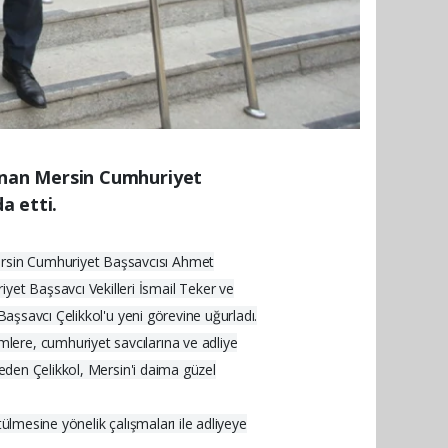
anan Mersin Cumhuriyet
a etti.
ersin Cumhuriyet Başsavcısı Ahmet
et Başsavcı Vekilleri İsmail Teker ve
Başsavcı Çelikkol'u yeni görevine uğurladı.
lere, cumhuriyet savcılarına ve adliye
 eden Çelikkol, Mersin'i daima güzel
ülmesine yönelik çalışmaları ile adliyeye