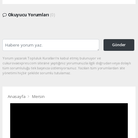
Okuyucu Yorumları
(0)
Gönder
Yorum yazarak Topluluk Kuralları’nı kabul etmiş bulunuyor ve
cukurovaexpres.com sitesine yaptığınız yorumunuzla ilgili doğrudan veya dolaylı
tüm sorumluluğu tek başınıza üstleniyorsunuz. Yazılan tüm yorumlardan site
yönetimi hiçbir şekilde sorumlu tutulamaz.
Anasayfa
Mersin