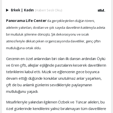
Erkek
|
Kadın
(Haberi Sesli Oku)
Panorama Life Center
'da gerçekleştirilen düğün töreni,
ailelerin yakınları, dostları ve çok sayıda davetlinin katılımıyla adeta
bir mutluluk şölenine dönüştü. Şık dekorasyonu ve sıcak
atmosferiyle dikkat çeken organizasyonda davetliler, genç çiftin
mutluluğuna ortak oldu.
Gecenin en özel anlarından biri olan ilk dansın ardından Öykü
ve Eren çifti, alkışlar eşliğinde pastalarını keserek davetlilerin
tebriklerini kabul etti. Müzik ve eğlencenin gece boyunca
devam ettiği düğünde konuklar unutulmaz anlar yaşarken,
çift de bu anlamlı günlerini sevdikleriyle paylaşmanın
mutluluğunu yaşadı.
Misafirleriyle yakından ilgilenen Özbek ve Tüncar aileleri, bu
özel günlerinde kendilerini yalnız bırakmayan tüm davetlilere