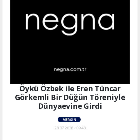
Öykü Özbek ile Eren Tüncar
Görkemli Bir Düğün Töreniyle
Dünyaevine Girdi
MERSIN
28.07.2026 - 09:48