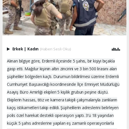
Erkek
|
Kadın
(Haberi Sesli Oku)
Alınan bilgiye göre, Erdemli ilçesinde 5 şahıs, bir kişiyi bıçakla
gasp etti. Mağdur kişinin altın zincirini ve 3 bin 500 lirasını alan
şüpheliler bölgeden kaçtı. Durumun bildirilmesi üzerine Erdemli
Cumhuriyet Başsavcılığı koordinesinde İlçe Emniyet Müdürlüğü
Asayiş Büro Amirliği ekipleri 5 kişilik grubun peşine düştü.
Ekiplerin hassas, titiz ve kamera takipli çalışmalarıyla zanlıların
kaçış istikametleri takip edildi. Şüphelilerin adreslerini belirleyen
polis özel harekat destekli operasyon yaptı. 3'ü 18 yaşından
küçük 5 şahıs adreslerine yapılan eş zamanlı operasyonlarla