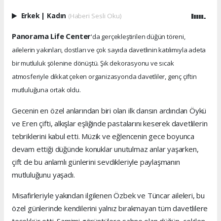
Erkek
|
Kadın
(Haberi Sesli Oku)
Panorama Life Center
'da gerçekleştirilen düğün töreni,
ailelerin yakınları, dostları ve çok sayıda davetlinin katılımıyla adeta
bir mutluluk şölenine dönüştü. Şık dekorasyonu ve sıcak
atmosferiyle dikkat çeken organizasyonda davetliler, genç çiftin
mutluluğuna ortak oldu.
Gecenin en özel anlarından biri olan ilk dansın ardından Öykü
ve Eren çifti, alkışlar eşliğinde pastalarını keserek davetlilerin
tebriklerini kabul etti. Müzik ve eğlencenin gece boyunca
devam ettiği düğünde konuklar unutulmaz anlar yaşarken,
çift de bu anlamlı günlerini sevdikleriyle paylaşmanın
mutluluğunu yaşadı.
Misafirleriyle yakından ilgilenen Özbek ve Tüncar aileleri, bu
özel günlerinde kendilerini yalnız bırakmayan tüm davetlilere
teşekkür etti. Samimi görüntülere sahne olan düğün, çekilen