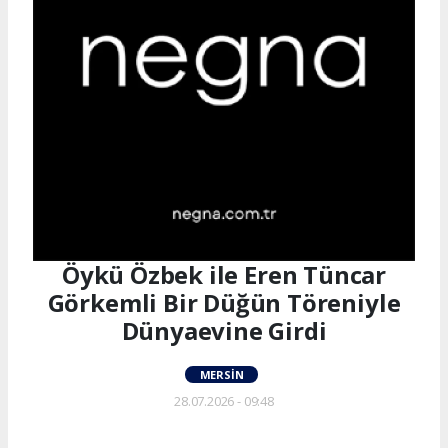
Öykü Özbek ile Eren Tüncar
Görkemli Bir Düğün Töreniyle
Dünyaevine Girdi
MERSIN
28.07.2026 - 09:48