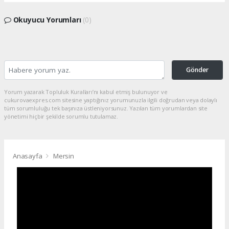
Okuyucu Yorumları
(0)
Gönder
Yorum yazarak Topluluk Kuralları’nı kabul etmiş bulunuyor ve
cukurovaexpres.com sitesine yaptığınız yorumunuzla ilgili doğrudan veya dolaylı
tüm sorumluluğu tek başınıza üstleniyorsunuz. Yazılan tüm yorumlardan site
yönetimi hiçbir şekilde sorumlu tutulamaz.
Anasayfa
Mersin