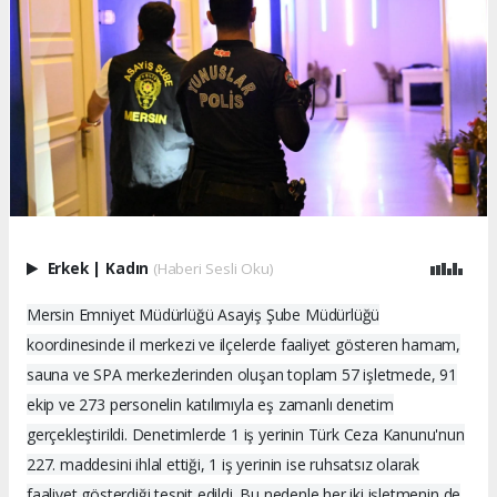
Erkek
|
Kadın
(Haberi Sesli Oku)
Mersin Emniyet Müdürlüğü Asayiş Şube Müdürlüğü
koordinesinde il merkezi ve ilçelerde faaliyet gösteren hamam,
sauna ve SPA merkezlerinden oluşan toplam 57 işletmede, 91
ekip ve 273 personelin katılımıyla eş zamanlı denetim
gerçekleştirildi. Denetimlerde 1 iş yerinin Türk Ceza Kanunu'nun
227. maddesini ihlal ettiği, 1 iş yerinin ise ruhsatsız olarak
faaliyet gösterdiği tespit edildi. Bu nedenle her iki işletmenin de