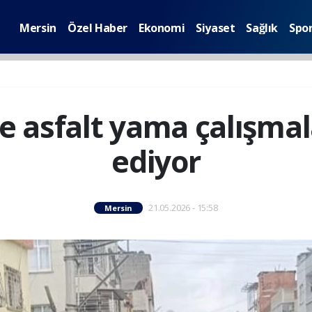
Mersin
Özel Haber
Ekonomi
Siyaset
Sağlık
Spo
e asfalt yama çalışma
ediyor
21.05.2026 - 15:58
Mersin