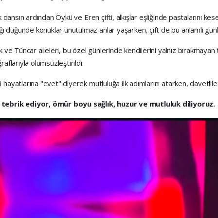
k dansın ardından Öykü ve Eren çifti, alkışlar eşliğinde pastalarını kese
 düğünde konuklar unutulmaz anlar yaşarken, çift de bu anlamlı günle
k ve Tüncar aileleri, bu özel günlerinde kendilerini yalnız bırakmaya
aflarıyla ölümsüzleştirildi.
ayatlarına "evet" diyerek mutluluğa ilk adımlarını atarken, davetliler d
 tebrik ediyor, ömür boyu sağlık, huzur ve mutluluk diliyoruz.