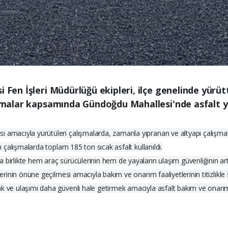
i Fen İşleri Müdürlüğü ekipleri, ilçe genelinde yür
lışmalar kapsamında Gündoğdu Mahallesi'nde asfalt
ı amacıyla yürütülen çalışmalarda, zamanla yıpranan ve altyapı çalışmal
n çalışmalarda toplam 185 ton sıcak asfalt kullanıldı.
birlikte hem araç sürücülerinin hem de yayaların ulaşım güvenliğinin artırı
lerinin önüne geçilmesi amacıyla bakım ve onarım faaliyetlerinin titizlikle 
ak ve ulaşımı daha güvenli hale getirmek amacıyla asfalt bakım ve onarım