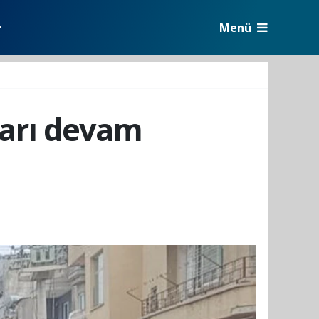
Menü
r
ları devam