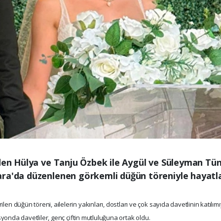
nden Hülya ve Tanju Özbek ile Aygül ve Süleyman Tünc
ra'da düzenlenen görkemli düğün töreniyle hayatları
rilen düğün töreni, ailelerin yakınları, dostları ve çok sayıda davetlinin katı
yonda davetliler, genç çiftin mutluluğuna ortak oldu.