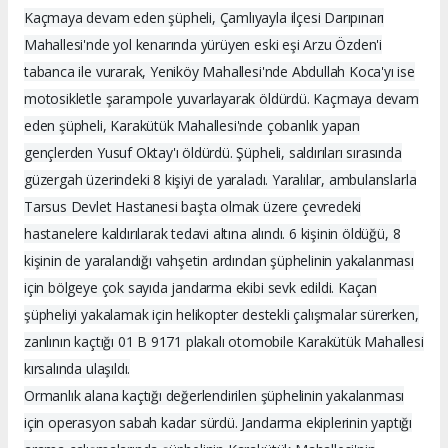
Kaçmaya devam eden şüpheli, Çamlıyayla ilçesi Darıpınarı
Mahallesi'nde yol kenarında yürüyen eski eşi Arzu Özden'i
tabanca ile vurarak, Yeniköy Mahallesi'nde Abdullah Koca'yı ise
motosikletle şarampole yuvarlayarak öldürdü. Kaçmaya devam
eden şüpheli, Karakütük Mahallesi'nde çobanlık yapan
gençlerden Yusuf Oktay'ı öldürdü. Şüpheli, saldırıları sırasında
güzergah üzerindeki 8 kişiyi de yaraladı. Yaralılar, ambulanslarla
Tarsus Devlet Hastanesi başta olmak üzere çevredeki
hastanelere kaldırılarak tedavi altına alındı. 6 kişinin öldüğü, 8
kişinin de yaralandığı vahşetin ardından şüphelinin yakalanması
için bölgeye çok sayıda jandarma ekibi sevk edildi. Kaçan
şüpheliyi yakalamak için helikopter destekli çalışmalar sürerken,
zanlının kaçtığı 01 B 9171 plakalı otomobile Karakütük Mahallesi
kırsalında ulaşıldı.
Ormanlık alana kaçtığı değerlendirilen şüphelinin yakalanması
için operasyon sabah kadar sürdü. Jandarma ekiplerinin yaptığı