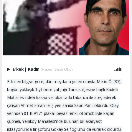
Erkek
|
Kadın
(Haberi Sesli Oku)
Edinilen bilgiye göre, dün meydana gelen olayda Metin Ö. (37),
bugün yaklaşık 1 yıl önce çalıştığı Tarsus ilçesine bağlı Kadelli
Mahallesi'ndeki kasap ve lokantada tabanca ile ateş ederek
çalışan Ahmet Ercan ile iş yeri sahibi Sabri Pan'ı öldürdü. Olay
yerinden 01 B 9171 plakalı beyaz renkli otomobiliyle kaçan
şüpheli, Yeniköy Mahallesi'nde bulunan bir akaryakıt
istasyonunda tır şoförü Gökay Selfioğlu'nu da vurarak öldürdü.