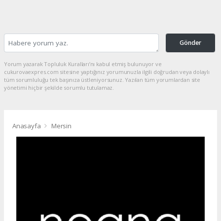
Gönder
Yorum yazarak Topluluk Kuralları’nı kabul etmiş bulunuyor ve
cukurovaexpres.com sitesine yaptığınız yorumunuzla ilgili doğrudan veya dolaylı
tüm sorumluluğu tek başınıza üstleniyorsunuz. Yazılan tüm yorumlardan site
yönetimi hiçbir şekilde sorumlu tutulamaz.
Anasayfa
Mersin