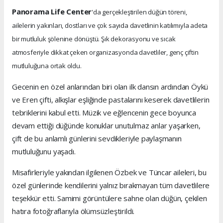
Panorama Life Center
'da gerçekleştirilen düğün töreni,
ailelerin yakınları, dostları ve çok sayıda davetlinin katılımıyla adeta
bir mutluluk şölenine dönüştü. Şık dekorasyonu ve sıcak
atmosferiyle dikkat çeken organizasyonda davetliler, genç çiftin
mutluluğuna ortak oldu.
Gecenin en özel anlarından biri olan ilk dansın ardından Öykü
ve Eren çifti, alkışlar eşliğinde pastalarını keserek davetlilerin
tebriklerini kabul etti. Müzik ve eğlencenin gece boyunca
devam ettiği düğünde konuklar unutulmaz anlar yaşarken,
çift de bu anlamlı günlerini sevdikleriyle paylaşmanın
mutluluğunu yaşadı.
Misafirleriyle yakından ilgilenen Özbek ve Tüncar aileleri, bu
özel günlerinde kendilerini yalnız bırakmayan tüm davetlilere
teşekkür etti. Samimi görüntülere sahne olan düğün, çekilen
hatıra fotoğraflarıyla ölümsüzleştirildi.