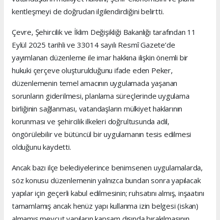
kentleşmeyi de doğrudan ilgilendirdiğini belirtti.
Çevre, Şehircilik ve İklim Değişikliği Bakanlığı tarafından 11
Eylül 2025 tarihli ve 33014 sayılı Resmî Gazete’de
yayımlanan düzenleme ile imar hakkına ilişkin önemli bir
hukuki çerçeve oluşturulduğunu ifade eden Peker,
düzenlemenin temel amacının uygulamada yaşanan
sorunların giderilmesi, planlama süreçlerinde uygulama
birliğinin sağlanması, vatandaşların mülkiyet haklarının
korunması ve şehircilik ilkeleri doğrultusunda adil,
öngörülebilir ve bütüncül bir uygulamanın tesis edilmesi
olduğunu kaydetti.
Ancak bazı ilçe belediyelerince benimsenen uygulamalarda,
söz konusu düzenlemenin yalnızca bundan sonra yapılacak
yapılar için geçerli kabul edilmesinin; ruhsatını almış, inşaatını
tamamlamış ancak henüz yapı kullanma izin belgesi (iskan)
almamış mevcut yapıların kapsam dışında bırakılmasının,