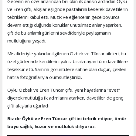
Gecenin en özel anlarından biri olan ilk dansın ardından Öykü
ve Eren çifti, alkışlar eşliğinde pastalarını keserek davetlilerin
tebriklerini kabul etti. Müzik ve eğlencenin gece boyunca
devam ettiği düğünde konuklar unutulmaz anlar yaşarken,
çift de bu anlamlı günlerini sevdikleriyle paylaşmanın
mutluluğunu yaşadı.
Misafirleriyle yakından ilgilenen Özbek ve Tüncar aileleri, bu
özel günlerinde kendilerini yalnız bırakmayan tüm davetlilere
teşekkür etti. Samimi görüntülere sahne olan düğün, çekilen
hatıra fotoğraflarıyla ölümsüzleştirildi.
Öykü Özbek ve Eren Tüncar çifti, yeni hayatlarına "evet"
diyerek mutluluğa ilk adımlarını atarken, davetliler de genç
çifti alkışlarla uğurladı.
Biz de Öykü ve Eren Tüncar çiftini tebrik ediyor, ömür
boyu sağlık, huzur ve mutluluk diliyoruz.