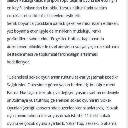
birlikte katıldığı kaşıkla pinpon topu taşıma oyunu ise etkinliğin
en keyifli anlarından biri oldu. Tarsus Kültür Parktaki tüm
çocuklar, etkinlikte özel bireylere eşlik etti.
Şenlik boyunca çocuklara pamuk şeker ve mısır ikram edilirken,
yüz boyama etkinliğiyle de miniklerin mutluluğu renkli
görüntülere sahne oldu. ‘Engelliler Haftası’ kapsamında
düzenlenen etkinliklerle özel bireylerin sosyal yaşama katılımının
desteklenmesi ve toplumsal farkındalığın artırılması
hedefleniyor.
"Geleneksel sokak oyunlarının ruhunu tekrar yaşatmak istedik"
Sağlık İşleri Dairesinde görev yapan beden eğitimi öğretmeni
Fatma Nur Uçan, teknoloji ve değişen yaşam şartları nedeniyle
unutulmaya yüz tutmuş geleneksel sokak oyunlarını ‘Sokak
Oyunları Şenliği’ kapsamında düzenlediklerini anlatarak, "Sokak
oyunlarının ruhunu tekrar yaşatmak istedik. 11 farklı sokak
oyunu ve çocuk oyunu ayarladık. Yakar top, seksek, ip atlama,