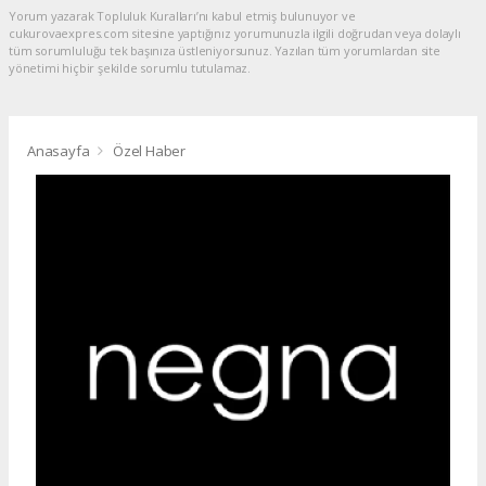
Yorum yazarak Topluluk Kuralları’nı kabul etmiş bulunuyor ve
cukurovaexpres.com sitesine yaptığınız yorumunuzla ilgili doğrudan veya dolaylı
tüm sorumluluğu tek başınıza üstleniyorsunuz. Yazılan tüm yorumlardan site
yönetimi hiçbir şekilde sorumlu tutulamaz.
Anasayfa
Özel Haber