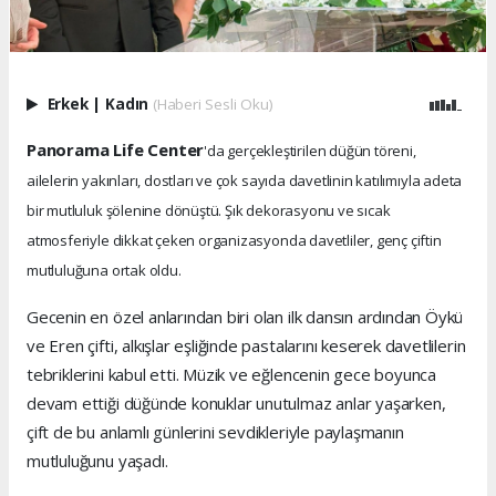
Erkek
|
Kadın
(Haberi Sesli Oku)
Panorama Life Center
'da gerçekleştirilen düğün töreni,
ailelerin yakınları, dostları ve çok sayıda davetlinin katılımıyla adeta
bir mutluluk şölenine dönüştü. Şık dekorasyonu ve sıcak
atmosferiyle dikkat çeken organizasyonda davetliler, genç çiftin
mutluluğuna ortak oldu.
Gecenin en özel anlarından biri olan ilk dansın ardından Öykü
ve Eren çifti, alkışlar eşliğinde pastalarını keserek davetlilerin
tebriklerini kabul etti. Müzik ve eğlencenin gece boyunca
devam ettiği düğünde konuklar unutulmaz anlar yaşarken,
çift de bu anlamlı günlerini sevdikleriyle paylaşmanın
mutluluğunu yaşadı.