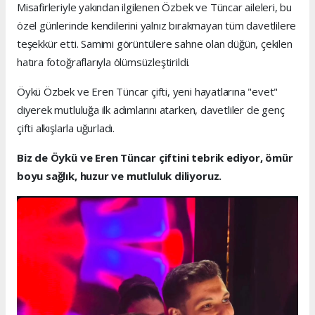
Misafirleriyle yakından ilgilenen Özbek ve Tüncar aileleri, bu
özel günlerinde kendilerini yalnız bırakmayan tüm davetlilere
teşekkür etti. Samimi görüntülere sahne olan düğün, çekilen
hatıra fotoğraflarıyla ölümsüzleştirildi.
Öykü Özbek ve Eren Tüncar çifti, yeni hayatlarına "evet"
diyerek mutluluğa ilk adımlarını atarken, davetliler de genç
çifti alkışlarla uğurladı.
Biz de Öykü ve Eren Tüncar çiftini tebrik ediyor, ömür
boyu sağlık, huzur ve mutluluk diliyoruz.