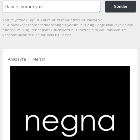
Gönder
Yorum yazarak Topluluk Kuralları’nı kabul etmiş bulunuyor ve
cukurovaexpres.com sitesine yaptığınız yorumunuzla ilgili doğrudan veya dolaylı
tüm sorumluluğu tek başınıza üstleniyorsunuz. Yazılan tüm yorumlardan site
yönetimi hiçbir şekilde sorumlu tutulamaz.
Anasayfa
Mersin