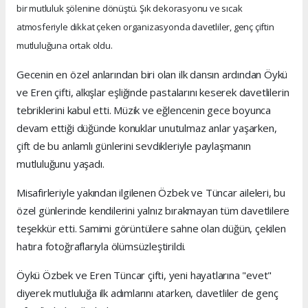
bir mutluluk şölenine dönüştü. Şık dekorasyonu ve sıcak
atmosferiyle dikkat çeken organizasyonda davetliler, genç çiftin
mutluluğuna ortak oldu.
Gecenin en özel anlarından biri olan ilk dansın ardından Öykü
ve Eren çifti, alkışlar eşliğinde pastalarını keserek davetlilerin
tebriklerini kabul etti. Müzik ve eğlencenin gece boyunca
devam ettiği düğünde konuklar unutulmaz anlar yaşarken,
çift de bu anlamlı günlerini sevdikleriyle paylaşmanın
mutluluğunu yaşadı.
Misafirleriyle yakından ilgilenen Özbek ve Tüncar aileleri, bu
özel günlerinde kendilerini yalnız bırakmayan tüm davetlilere
teşekkür etti. Samimi görüntülere sahne olan düğün, çekilen
hatıra fotoğraflarıyla ölümsüzleştirildi.
Öykü Özbek ve Eren Tüncar çifti, yeni hayatlarına "evet"
diyerek mutluluğa ilk adımlarını atarken, davetliler de genç