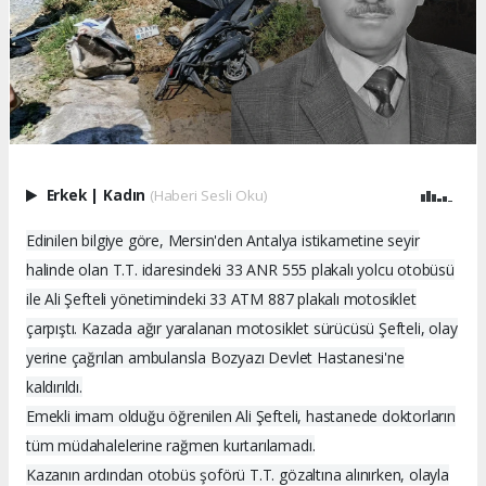
Erkek
|
Kadın
(Haberi Sesli Oku)
Edinilen bilgiye göre, Mersin'den Antalya istikametine seyir
halinde olan T.T. idaresindeki 33 ANR 555 plakalı yolcu otobüsü
ile Ali Şefteli yönetimindeki 33 ATM 887 plakalı motosiklet
çarpıştı. Kazada ağır yaralanan motosiklet sürücüsü Şefteli, olay
yerine çağrılan ambulansla Bozyazı Devlet Hastanesi'ne
kaldırıldı.
Emekli imam olduğu öğrenilen Ali Şefteli, hastanede doktorların
tüm müdahalelerine rağmen kurtarılamadı.
Kazanın ardından otobüs şoförü T.T. gözaltına alınırken, olayla