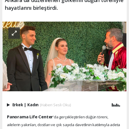
Ankara'da düzenlenen görkemli düğün töreniyle
hayatlarını birleştirdi.
Erkek
|
Kadın
(Haberi Sesli Oku)
Panorama Life Center
'da gerçekleştirilen düğün töreni,
ailelerin yakınları, dostları ve çok sayıda davetlinin katılımıyla adeta