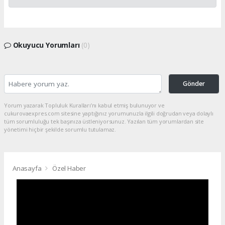
Okuyucu Yorumları
(0)
Gönder
Yorum yazarak Topluluk Kuralları’nı kabul etmiş bulunuyor ve
cukurovaexpres.com sitesine yaptığınız yorumunuzla ilgili doğrudan veya dolaylı
tüm sorumluluğu tek başınıza üstleniyorsunuz. Yazılan tüm yorumlardan site
yönetimi hiçbir şekilde sorumlu tutulamaz.
Anasayfa
Özel Haber