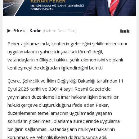
Erkek
|
Kadın
(Haberi Sesli Oku)
Peker açıklamasında, kentlerin geleceğini şekillendiren imar
uygulamalarının yalnızca inşaat sektörünü değil,
vatandaşların mülkiyet hakkını, şehir ekonomisini ve planlı
kentleşmeyi de doğrudan ilgilendirdiğini belirtti.
Çevre, Şehircilik ve İklim Değişikliği Bakanlığı tarafından 11
Eylül 2025 tarihli ve 33014 sayılı Resmî Gazete’de
yayımlanan düzenleme ile imar hakkına ilişkin önemli bir
hukuki çerçeve oluşturulduğunu ifade eden Peker,
düzenlemenin temel amacının uygulamada yaşanan
sorunların giderilmesi, planlama süreçlerinde uygulama
birliğinin sağlanması, vatandaşların mülkiyet haklarının
korunması ve şehircilik ilkeleri doğrultusunda adil,