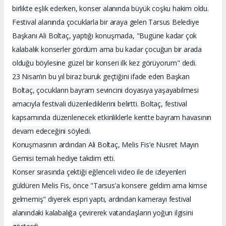
birlikte eşlik ederken, konser alanında büyük coşku hakim oldu.
Festival alanında çocuklarla bir araya gelen Tarsus Belediye
Başkanı Ali Boltaç, yaptığı konuşmada, "Bugüne kadar çok
kalabalık konserler gördüm ama bu kadar çocuğun bir arada
olduğu böylesine güzel bir konseri ilk kez görüyorum" dedi.
23 Nisan’ın bu yıl biraz buruk geçtiğini ifade eden Başkan
Boltaç, çocukların bayram sevincini doyasıya yaşayabilmesi
amacıyla festivali düzenlediklerini belirtti. Boltaç, festival
kapsamında düzenlenecek etkinliklerle kentte bayram havasının
devam edeceğini söyledi.
Konuşmasının ardından Ali Boltaç, Melis Fis’e Nusret Mayın
Gemisi temalı hediye takdim etti.
Konser sırasında çektiği eğlenceli video ile de izleyenleri
güldüren Melis Fis, önce "Tarsus’a konsere geldim ama kimse
gelmemiş" diyerek espri yaptı, ardından kamerayı festival
alanındaki kalabalığa çevirerek vatandaşların yoğun ilgisini