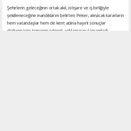
Şehirlerin geleceğinin ortak akıl, istişare ve iş birliğiyle
şekilleneceğine inandıklarını belirten Peker, alınacak kararların
hem vatandaşlar hem de kent adına hayırlı sonuçlar
doğurmasını temenni ederek açıklamasını tamamladı.
Anadolu Ajansı (AA), İhlas Haber Ajansı (İHA), Demirören
Haber Ajansı (DHA) ve diğer ajanslar tarafından eklenen
tüm haberler, sitemizin editörlerinin müdahalesi olmadan
ajans kanallarından çekilmektedir. Bu haberlerde yer alan
hukuki muhataplar haberi geçen ajanslar olup sitemizin hiç
bir editörü sorumlu tutulamaz...
#kenan peker
#mersin inşaat
#mersin
#inşaat