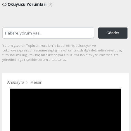
Okuyucu Yorumları
(0)
Gönder
Yorum yazarak Topluluk Kuralları’nı kabul etmiş bulunuyor ve
cukurovaexpres.com sitesine yaptığınız yorumunuzla ilgili doğrudan veya dolaylı
tüm sorumluluğu tek başınıza üstleniyorsunuz. Yazılan tüm yorumlardan site
yönetimi hiçbir şekilde sorumlu tutulamaz.
Anasayfa
Mersin