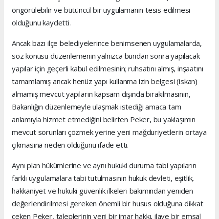
öngörülebilir ve bütüncül bir uygulamanın tesis edilmesi
olduğunu kaydetti.
Ancak bazı ilçe belediyelerince benimsenen uygulamalarda,
söz konusu düzenlemenin yalnızca bundan sonra yapılacak
yapılar için geçerli kabul edilmesinin; ruhsatını almış, inşaatını
tamamlamış ancak henüz yapı kullanma izin belgesi (iskan)
almamış mevcut yapıların kapsam dışında bırakılmasının,
Bakanlığın düzenlemeyle ulaşmak istediği amaca tam
anlamıyla hizmet etmediğini belirten Peker, bu yaklaşımın
mevcut sorunları çözmek yerine yeni mağduriyetlerin ortaya
çıkmasına neden olduğunu ifade etti.
Aynı plan hükümlerine ve aynı hukuki duruma tabi yapıların
farklı uygulamalara tabi tutulmasının hukuk devleti, eşitlik,
hakkaniyet ve hukuki güvenlik ilkeleri bakımından yeniden
değerlendirilmesi gereken önemli bir husus olduğuna dikkat
çeken Peker, taleplerinin yeni bir imar hakkı, ilave bir emsal