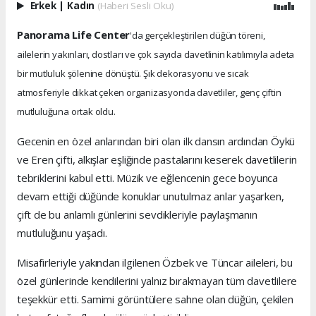
Erkek
|
Kadın
(Haberi Sesli Oku)
Panorama Life Center
'da gerçekleştirilen düğün töreni,
ailelerin yakınları, dostları ve çok sayıda davetlinin katılımıyla adeta
bir mutluluk şölenine dönüştü. Şık dekorasyonu ve sıcak
atmosferiyle dikkat çeken organizasyonda davetliler, genç çiftin
mutluluğuna ortak oldu.
Gecenin en özel anlarından biri olan ilk dansın ardından Öykü
ve Eren çifti, alkışlar eşliğinde pastalarını keserek davetlilerin
tebriklerini kabul etti. Müzik ve eğlencenin gece boyunca
devam ettiği düğünde konuklar unutulmaz anlar yaşarken,
çift de bu anlamlı günlerini sevdikleriyle paylaşmanın
mutluluğunu yaşadı.
Misafirleriyle yakından ilgilenen Özbek ve Tüncar aileleri, bu
özel günlerinde kendilerini yalnız bırakmayan tüm davetlilere
teşekkür etti. Samimi görüntülere sahne olan düğün, çekilen