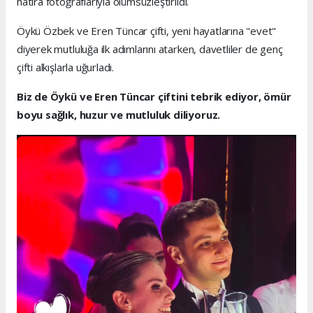
hatıra fotoğraflarıyla ölümsüzleştirildi.
Öykü Özbek ve Eren Tüncar çifti, yeni hayatlarına "evet"
diyerek mutluluğa ilk adımlarını atarken, davetliler de genç
çifti alkışlarla uğurladı.
Biz de Öykü ve Eren Tüncar çiftini tebrik ediyor, ömür
boyu sağlık, huzur ve mutluluk diliyoruz.