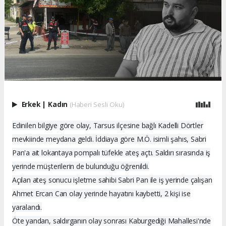
Erkek
|
Kadın
(Haberi Sesli Oku)
Edinilen bilgiye göre olay, Tarsus ilçesine bağlı Kadelli Dörtler
mevkiinde meydana geldi. İddiaya göre M.Ö. isimli şahıs, Sabri
Pan'a ait lokantaya pompalı tüfekle ateş açtı. Saldırı sırasında iş
yerinde müşterilerin de bulunduğu öğrenildi.
Açılan ateş sonucu işletme sahibi Sabri Pan ile iş yerinde çalışan
Ahmet Ercan Can olay yerinde hayatını kaybetti, 2 kişi ise
yaralandı.
Öte yandan, saldırganın olay sonrası Kaburgediği Mahallesi'nde