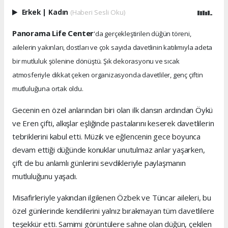
Erkek
|
Kadın
(Haberi Sesli Oku)
Panorama Life Center
'da gerçekleştirilen düğün töreni,
ailelerin yakınları, dostları ve çok sayıda davetlinin katılımıyla adeta
bir mutluluk şölenine dönüştü. Şık dekorasyonu ve sıcak
atmosferiyle dikkat çeken organizasyonda davetliler, genç çiftin
mutluluğuna ortak oldu.
Gecenin en özel anlarından biri olan ilk dansın ardından Öykü
ve Eren çifti, alkışlar eşliğinde pastalarını keserek davetlilerin
tebriklerini kabul etti. Müzik ve eğlencenin gece boyunca
devam ettiği düğünde konuklar unutulmaz anlar yaşarken,
çift de bu anlamlı günlerini sevdikleriyle paylaşmanın
mutluluğunu yaşadı.
Misafirleriyle yakından ilgilenen Özbek ve Tüncar aileleri, bu
özel günlerinde kendilerini yalnız bırakmayan tüm davetlilere
teşekkür etti. Samimi görüntülere sahne olan düğün, çekilen