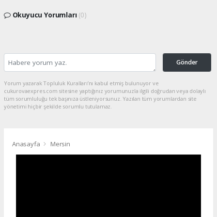
Okuyucu Yorumları
(0)
Gönder
Yorum yazarak Topluluk Kuralları’nı kabul etmiş bulunuyor ve
cukurovaexpres.com sitesine yaptığınız yorumunuzla ilgili doğrudan veya dolaylı
tüm sorumluluğu tek başınıza üstleniyorsunuz. Yazılan tüm yorumlardan site
yönetimi hiçbir şekilde sorumlu tutulamaz.
Anasayfa
Mersin