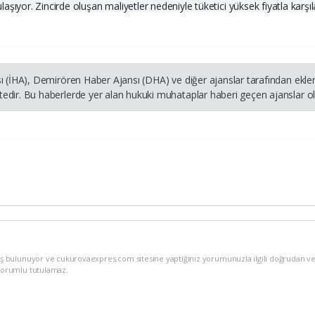
şıyor. Zincirde oluşan maliyetler nedeniyle tüketici yüksek fiyatla karşı
ı (İHA), Demirören Haber Ajansı (DHA) ve diğer ajanslar tarafından ekle
dir. Bu haberlerde yer alan hukuki muhataplar haberi geçen ajanslar olu
iş bulunuyor ve cukurovaexpres.com sitesine yaptığınız yorumunuzla ilgili doğrudan ve
sorumlu tutulamaz.