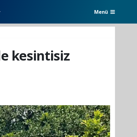
Menü
r
 kesintisiz