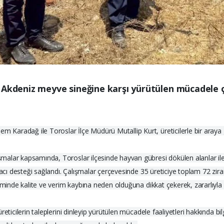
 Akdeniz meyve sineğine karşı yürütülen mücadele ç
aradağ ile Toroslar İlçe Müdürü Mutallip Kurt, üreticilerle bir araya 
alar kapsamında, Toroslar ilçesinde hayvan gübresi dökülen alanlar ile a
cı desteği sağlandı. Çalışmalar çerçevesinde 35 üreticiye toplam 72 zirai mü
iminde kalite ve verim kaybına neden olduğuna dikkat çekerek, zararlıyla 
eticilerin taleplerini dinleyip yürütülen mücadele faaliyetleri hakkında bi