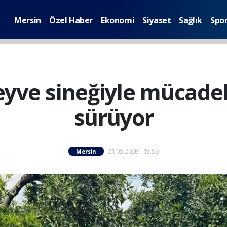
Mersin
Özel Haber
Ekonomi
Siyaset
Sağlık
Spo
yve sineğiyle mücadele
sürüyor
21.05.2026 - 15:59
Mersin