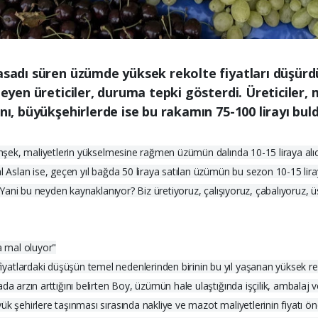
hasadı süren üzümde yüksek rekolte fiyatları düşür
yleyen üreticiler, duruma tepki gösterdi. Üreticiler
nı, büyükşehirlerde ise bu rakamın 75-100 lirayı buld
Şimşek, maliyetlerin yükselmesine rağmen üzümün dalında 10-15 liraya alı
l Aslan ise, geçen yıl bağda 50 liraya satılan üzümün bu sezon 10-15 liray
, "Yani bu neyden kaynaklanıyor? Biz üretiyoruz, çalışıyoruz, çabalıyoruz
a mal oluyor"
atlardaki düşüşün temel nedenlerinden birinin bu yıl yaşanan yüksek r
a arzın arttığını belirten Boy, üzümün hale ulaştığında işçilik, ambalaj v
k şehirlere taşınması sırasında nakliye ve mazot maliyetlerinin fiyatı öne