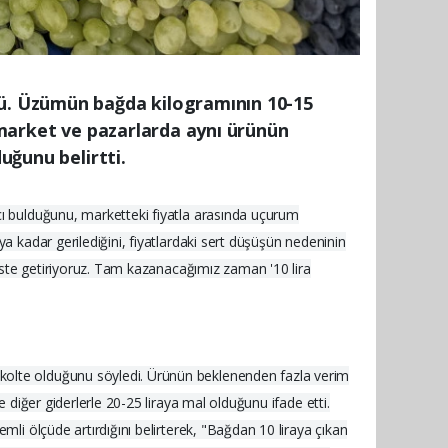
dü. Üzümün bağda kilogramının 10-15
, market ve pazarlarda aynı ürünün
uğunu belirtti.
cı bulduğunu, marketteki fiyatla arasında uçurum
a kadar gerilediğini, fiyatlardaki sert düşüşün nedeninin
, üste getiriyoruz. Tam kazanacağımız zaman '10 lira
ekolte olduğunu söyledi. Ürünün beklenenden fazla verim
e diğer giderlerle 20-25 liraya mal olduğunu ifade etti.
mli ölçüde artırdığını belirterek, "Bağdan 10 liraya çıkan