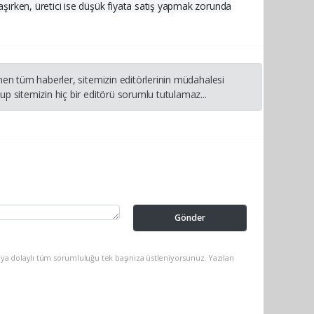
laşırken, üretici ise düşük fiyata satış yapmak zorunda
nen tüm haberler, sitemizin editörlerinin müdahalesi
p sitemizin hiç bir editörü sorumlu tutulamaz...
Gönder
ya dolaylı tüm sorumluluğu tek başınıza üstleniyorsunuz. Yazılan