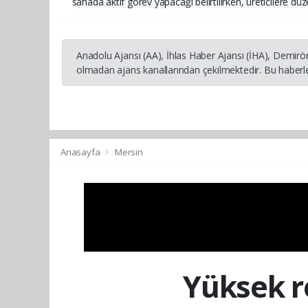
sahada aktif görev yapacağı belirtilirken, üreticilere dü
Anadolu Ajansı (AA), İhlas Haber Ajansı (İHA), Demirö
olmadan ajans kanallarından çekilmektedir. Bu haberle
Anasayfa
Mersin
Yüksek r