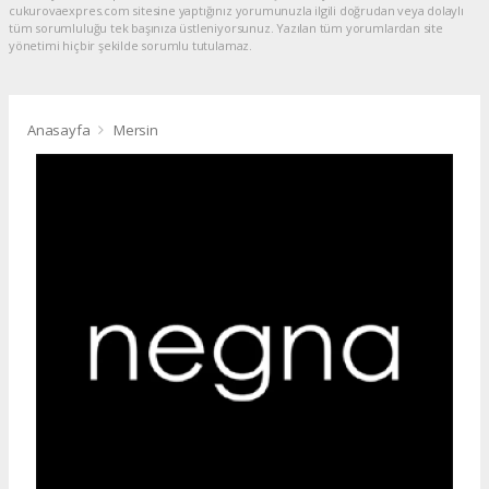
cukurovaexpres.com sitesine yaptığınız yorumunuzla ilgili doğrudan veya dolaylı
tüm sorumluluğu tek başınıza üstleniyorsunuz. Yazılan tüm yorumlardan site
yönetimi hiçbir şekilde sorumlu tutulamaz.
Anasayfa
Mersin