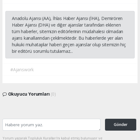
Anadolu Ajansı (AA), İhlas Haber Ajansı (İHA), Demirören
Haber Ajansı (DHA) ve diğer ajanslar tarafından eklenen
tüm haberler, sitemizin editörlerinin müdahalesi olmadan
ajans kanallarından çekilmektedir. Bu haberlerde yer alan
hukuki muhataplar haberi geçen ajanslar olup sitemizin hiç
bir editörü sorumlu tutulamaz...
#Ajanswork
Okuyucu Yorumları
(0)
Gönder
Yorum yazarak Topluluk Kuralları’nı kabul etmiş bulunuyor ve