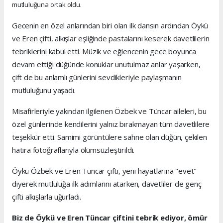
mutluluğuna ortak oldu.
Gecenin en özel anlarından biri olan ilk dansın ardından Öykü
ve Eren çifti, alkışlar eşliğinde pastalarını keserek davetlilerin
tebriklerini kabul etti. Müzik ve eğlencenin gece boyunca
devam ettiği düğünde konuklar unutulmaz anlar yaşarken,
çift de bu anlamlı günlerini sevdikleriyle paylaşmanın
mutluluğunu yaşadı.
Misafirleriyle yakından ilgilenen Özbek ve Tüncar aileleri, bu
özel günlerinde kendilerini yalnız bırakmayan tüm davetlilere
teşekkür etti. Samimi görüntülere sahne olan düğün, çekilen
hatıra fotoğraflarıyla ölümsüzleştirildi.
Öykü Özbek ve Eren Tüncar çifti, yeni hayatlarına "evet"
diyerek mutluluğa ilk adımlarını atarken, davetliler de genç
çifti alkışlarla uğurladı.
Biz de Öykü ve Eren Tüncar çiftini tebrik ediyor, ömür