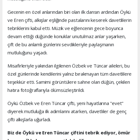
Gecenin en özel anlarından biri olan ilk dansın ardından Öykü
ve Eren çifti, alkışlar eşliğinde pastalarını keserek davetlilerin
tebriklerini kabul etti. Müzik ve eğlencenin gece boyunca
devam ettiği düğünde konuklar unutulmaz anlar yaşarken,
çift de bu anlamlı günlerini sevdikleriyle paylaşmanın
mutluluğunu yaşadı.
Misafirleriyle yakından ilgilenen Özbek ve Tüncar aileleri, bu
özel günlerinde kendilerini yalnız bırakmayan tüm davetlilere
teşekkür etti. Samimi görüntülere sahne olan düğün, çekilen
hatıra fotoğraflarıyla ölümsüzleştirildi.
Öykü Özbek ve Eren Tüncar çifti, yeni hayatlarına "evet"
diyerek mutluluğa ilk adımlarını atarken, davetliler de genç
çifti alkışlarla uğurladı.
Biz de Öykü ve Eren Tüncar çiftini tebrik ediyor, ömür