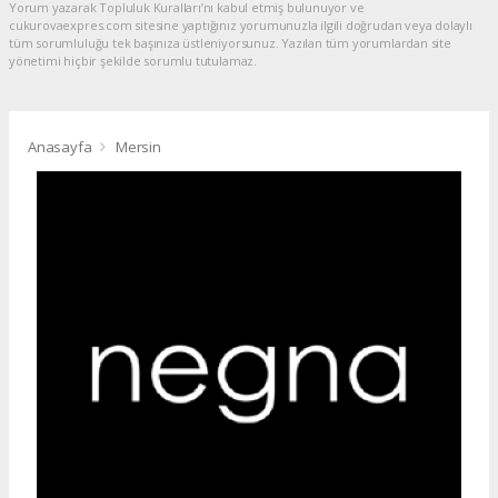
Yorum yazarak Topluluk Kuralları’nı kabul etmiş bulunuyor ve
cukurovaexpres.com sitesine yaptığınız yorumunuzla ilgili doğrudan veya dolaylı
tüm sorumluluğu tek başınıza üstleniyorsunuz. Yazılan tüm yorumlardan site
yönetimi hiçbir şekilde sorumlu tutulamaz.
Anasayfa
Mersin