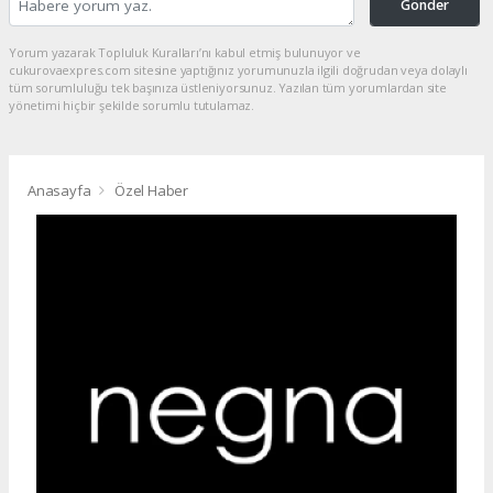
Gönder
Yorum yazarak Topluluk Kuralları’nı kabul etmiş bulunuyor ve
cukurovaexpres.com sitesine yaptığınız yorumunuzla ilgili doğrudan veya dolaylı
tüm sorumluluğu tek başınıza üstleniyorsunuz. Yazılan tüm yorumlardan site
yönetimi hiçbir şekilde sorumlu tutulamaz.
Anasayfa
Özel Haber