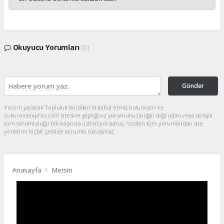
Okuyucu Yorumları
(0)
Gönder
Yorum yazarak Topluluk Kuralları’nı kabul etmiş bulunuyor ve
cukurovaexpres.com sitesine yaptığınız yorumunuzla ilgili doğrudan veya dolaylı
tüm sorumluluğu tek başınıza üstleniyorsunuz. Yazılan tüm yorumlardan site
yönetimi hiçbir şekilde sorumlu tutulamaz.
Anasayfa
Mersin