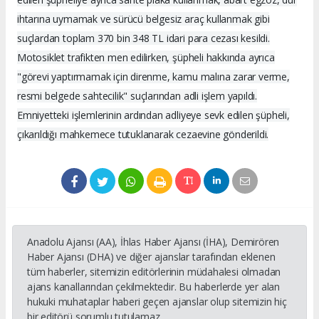
ihtarına uymamak ve sürücü belgesiz araç kullanmak gibi
suçlardan toplam 370 bin 348 TL idari para cezası kesildi.
Motosiklet trafikten men edilirken, şüpheli hakkında ayrıca
"görevi yaptırmamak için direnme, kamu malına zarar verme,
resmi belgede sahtecilik" suçlarından adli işlem yapıldı.
Emniyetteki işlemlerinin ardından adliyeye sevk edilen şüpheli,
çıkarıldığı mahkemece tutuklanarak cezaevine gönderildi.
Anadolu Ajansı (AA), İhlas Haber Ajansı (İHA), Demirören
Haber Ajansı (DHA) ve diğer ajanslar tarafından eklenen
tüm haberler, sitemizin editörlerinin müdahalesi olmadan
ajans kanallarından çekilmektedir. Bu haberlerde yer alan
hukuki muhataplar haberi geçen ajanslar olup sitemizin hiç
bir editörü sorumlu tutulamaz...