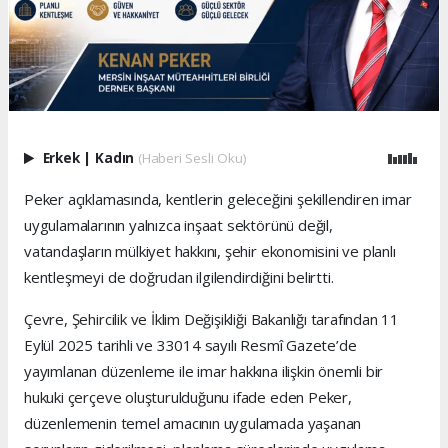
Erkek
|
Kadın
(Haberi Sesli Oku)
Peker açıklamasında, kentlerin geleceğini şekillendiren imar
uygulamalarının yalnızca inşaat sektörünü değil,
vatandaşların mülkiyet hakkını, şehir ekonomisini ve planlı
kentleşmeyi de doğrudan ilgilendirdiğini belirtti.
Çevre, Şehircilik ve İklim Değişikliği Bakanlığı tarafından 11
Eylül 2025 tarihli ve 33014 sayılı Resmî Gazete’de
yayımlanan düzenleme ile imar hakkına ilişkin önemli bir
hukuki çerçeve oluşturulduğunu ifade eden Peker,
düzenlemenin temel amacının uygulamada yaşanan