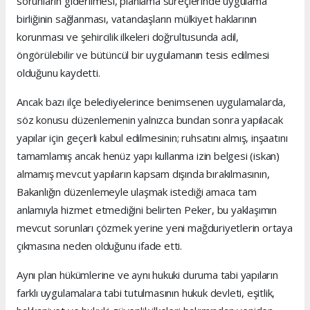
sorunların giderilmesi, planlama süreçlerinde uygulama
birliğinin sağlanması, vatandaşların mülkiyet haklarının
korunması ve şehircilik ilkeleri doğrultusunda adil,
öngörülebilir ve bütüncül bir uygulamanın tesis edilmesi
olduğunu kaydetti.
Ancak bazı ilçe belediyelerince benimsenen uygulamalarda,
söz konusu düzenlemenin yalnızca bundan sonra yapılacak
yapılar için geçerli kabul edilmesinin; ruhsatını almış, inşaatını
tamamlamış ancak henüz yapı kullanma izin belgesi (iskan)
almamış mevcut yapıların kapsam dışında bırakılmasının,
Bakanlığın düzenlemeyle ulaşmak istediği amaca tam
anlamıyla hizmet etmediğini belirten Peker, bu yaklaşımın
mevcut sorunları çözmek yerine yeni mağduriyetlerin ortaya
çıkmasına neden olduğunu ifade etti.
Aynı plan hükümlerine ve aynı hukuki duruma tabi yapıların
farklı uygulamalara tabi tutulmasının hukuk devleti, eşitlik,