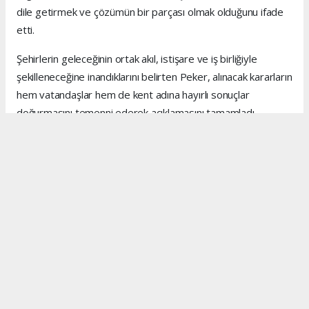
dile getirmek ve çözümün bir parçası olmak olduğunu ifade
etti.
Şehirlerin geleceğinin ortak akıl, istişare ve iş birliğiyle
şekilleneceğine inandıklarını belirten Peker, alınacak kararların
hem vatandaşlar hem de kent adına hayırlı sonuçlar
doğurmasını temenni ederek açıklamasını tamamladı.
Anadolu Ajansı (AA), İhlas Haber Ajansı (İHA), Demirören
Haber Ajansı (DHA) ve diğer ajanslar tarafından eklenen
tüm haberler, sitemizin editörlerinin müdahalesi olmadan
ajans kanallarından çekilmektedir. Bu haberlerde yer alan
hukuki muhataplar haberi geçen ajanslar olup sitemizin hiç
bir editörü sorumlu tutulamaz...