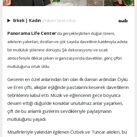
Erkek
|
Kadın
(Haberi Sesli Oku)
Panorama Life Center
'da gerçekleştirilen düğün töreni,
ailelerin yakınları, dostları ve çok sayıda davetlinin katılımıyla adeta
bir mutluluk şölenine dönüştü. Şık dekorasyonu ve sıcak
atmosferiyle dikkat çeken organizasyonda davetliler, genç çiftin
mutluluğuna ortak oldu.
Gecenin en özel anlarından biri olan ilk dansın ardından Öykü
ve Eren çifti, alkışlar eşliğinde pastalarını keserek davetlilerin
tebriklerini kabul etti. Müzik ve eğlencenin gece boyunca
devam ettiği düğünde konuklar unutulmaz anlar yaşarken,
çift de bu anlamlı günlerini sevdikleriyle paylaşmanın
mutluluğunu yaşadı.
Misafirleriyle yakından ilgilenen Özbek ve Tüncar aileleri, bu