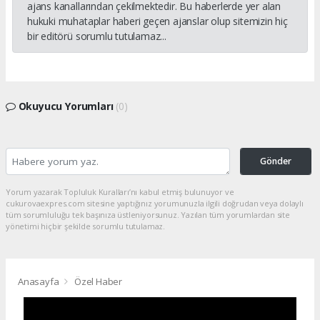
ajans kanallarından çekilmektedir. Bu haberlerde yer alan
hukuki muhataplar haberi geçen ajanslar olup sitemizin hiç
bir editörü sorumlu tutulamaz...
Okuyucu Yorumları
(0)
Gönder
Yorum yazarak Topluluk Kuralları’nı kabul etmiş bulunuyor ve
cukurovaexpres.com sitesine yaptığınız yorumunuzla ilgili doğrudan veya dolaylı
tüm sorumluluğu tek başınıza üstleniyorsunuz. Yazılan tüm yorumlardan site
yönetimi hiçbir şekilde sorumlu tutulamaz.
Anasayfa
Özel Haber