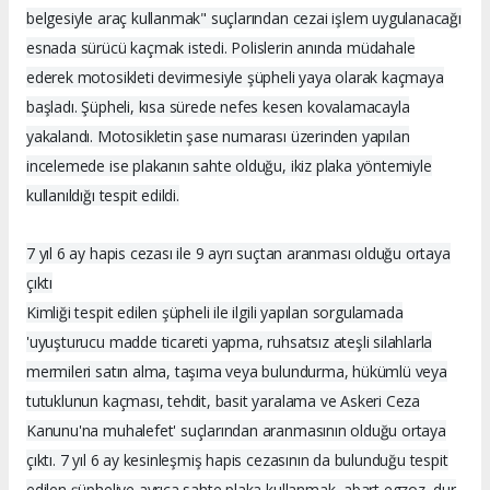
belgesiyle araç kullanmak" suçlarından cezai işlem uygulanacağı
esnada sürücü kaçmak istedi. Polislerin anında müdahale
ederek motosikleti devirmesiyle şüpheli yaya olarak kaçmaya
başladı. Şüpheli, kısa sürede nefes kesen kovalamacayla
yakalandı. Motosikletin şase numarası üzerinden yapılan
incelemede ise plakanın sahte olduğu, ikiz plaka yöntemiyle
kullanıldığı tespit edildi.
7 yıl 6 ay hapis cezası ile 9 ayrı suçtan aranması olduğu ortaya
çıktı
Kimliği tespit edilen şüpheli ile ilgili yapılan sorgulamada
'uyuşturucu madde ticareti yapma, ruhsatsız ateşli silahlarla
mermileri satın alma, taşıma veya bulundurma, hükümlü veya
tutuklunun kaçması, tehdit, basit yaralama ve Askeri Ceza
Kanunu'na muhalefet' suçlarından aranmasının olduğu ortaya
çıktı. 7 yıl 6 ay kesinleşmiş hapis cezasının da bulunduğu tespit
edilen şüpheliye ayrıca sahte plaka kullanmak, abart egzoz, dur