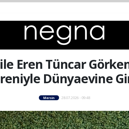
ile Eren Tüncar Görkem
reniyle Dünyaevine Gi
28.07.2026 - 09:48
Mersin