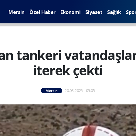
Mersin
Özel Haber
Ekonomi
Siyaset
Sağlık
Spo
n tankeri vatandaşlar 
iterek çekti
20.03.2025 - 09:05
Mersin