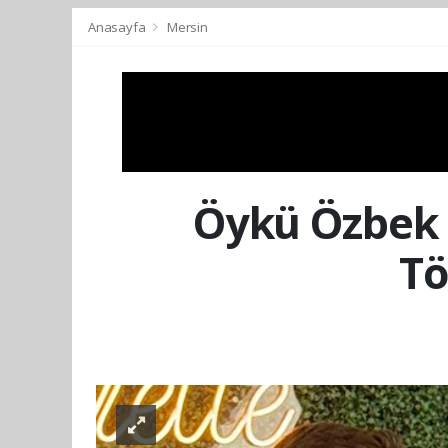
Anasayfa
Mersin
Öykü Özbek 
Tö