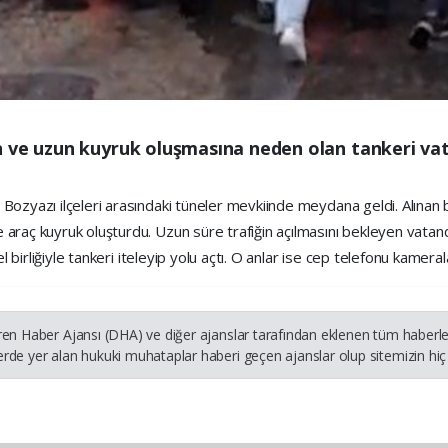
 ve uzun kuyruk oluşmasına neden olan tankeri vat
ozyazı ilçeleri arasındaki tüneler mevkiinde meydana geldi. Alınan bi
 araç kuyruk oluşturdu. Uzun süre trafiğin açılmasını bekleyen vata
 birliğiyle tankeri iteleyip yolu açtı. O anlar ise cep telefonu kameraları
ren Haber Ajansı (DHA) ve diğer ajanslar tarafından eklenen tüm haberler
rde yer alan hukuki muhataplar haberi geçen ajanslar olup sitemizin hiç 