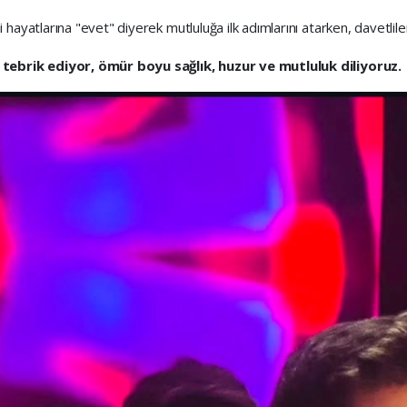
ayatlarına "evet" diyerek mutluluğa ilk adımlarını atarken, davetliler d
 tebrik ediyor, ömür boyu sağlık, huzur ve mutluluk diliyoruz.