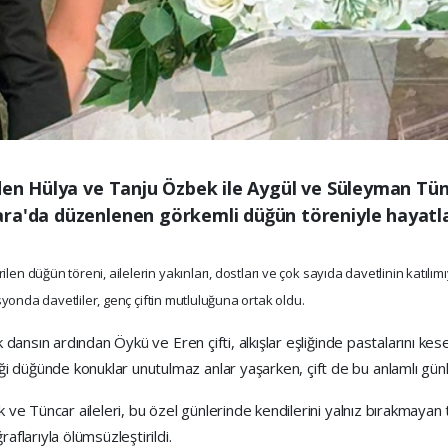
nden Hülya ve Tanju Özbek ile Aygül ve Süleyman Tünc
ra'da düzenlenen görkemli düğün töreniyle hayatları
rilen düğün töreni, ailelerin yakınları, dostları ve çok sayıda davetlinin katı
yonda davetliler, genç çiftin mutluluğuna ortak oldu.
k dansın ardından Öykü ve Eren çifti, alkışlar eşliğinde pastalarını kese
 düğünde konuklar unutulmaz anlar yaşarken, çift de bu anlamlı günle
k ve Tüncar aileleri, bu özel günlerinde kendilerini yalnız bırakmaya
aflarıyla ölümsüzleştirildi.