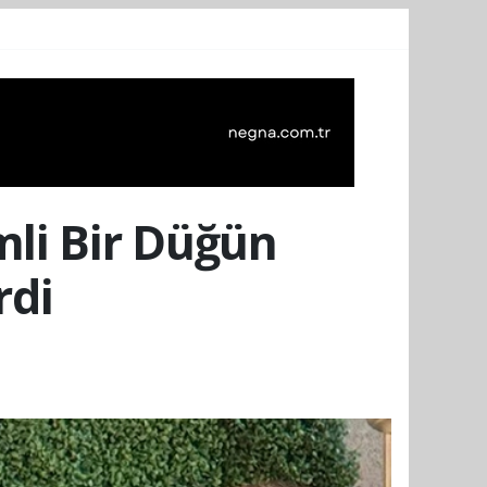
li Bir Düğün
rdi