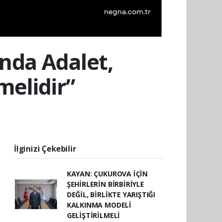
nda Adalet,
melidir”
İlginizi Çekebilir
KAYAN: ÇUKUROVA İÇİN
ŞEHİRLERİN BİRBİRİYLE
DEĞİL, BİRLİKTE YARIŞTIĞI
KALKINMA MODELİ
GELİŞTİRİLMELİ