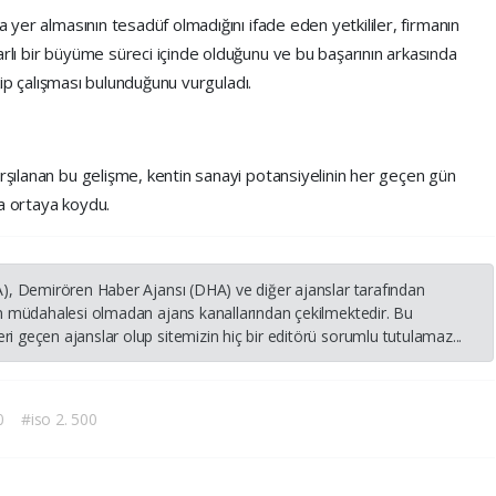
a yer almasının tesadüf olmadığını ifade eden yetkililer, firmanın
arlı bir büyüme süreci içinde olduğunu ve bu başarının arkasında
 ekip çalışması bulunduğunu vurguladı.
arşılanan bu gelişme, kentin sanayi potansiyelinin her geçen gün
ha ortaya koydu.
HA), Demirören Haber Ajansı (DHA) ve diğer ajanslar tarafından
nin müdahalesi olmadan ajans kanallarından çekilmektedir. Bu
i geçen ajanslar olup sitemizin hiç bir editörü sorumlu tutulamaz...
0
#iso 2. 500