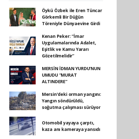
Öykü Özbek ile Eren Tüncar
Görkemli Bir Düğün
Töreniyle Dünyaevine Girdi
Kenan Peker: “İmar
Uygulamalarında Adalet,
Eşitlik ve Kamu Yararı
Gözetilmelidir”
MERSİN İDMAN YURDU’NUN
UMUDU “MURAT
ALTINDERE”
Mersin'deki orman yangını:
Yangın söndürüldü,
soğutma çalışması sürüyor
Otomobil yayaya çarptı,
kaza anı kameraya yansıdı