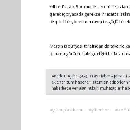
Yılbor Plastik Boru’nun listede üst sıralard
gerek iç piyasada gerekse ihracatta istikr
disiplinli bir yönetim anlayışı ile güçlü bir
Mersin iş dünyası tarafından da takdirle k
daha da görünür hale geldiğini bir kez da
Anadolu Ajansı (AA), İhlas Haber Ajansı (İ
eklenen tüm haberler, sitemizin editörleri
haberlerde yer alan hukuki muhataplar haber
#yılbor plastik boru
#yılbor boru
#iso 50