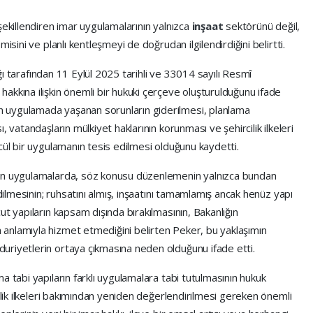
şekillendiren imar uygulamalarının yalnızca
inşaat
sektörünü değil,
isini ve planlı kentleşmeyi de doğrudan ilgilendirdiğini belirtti.
lığı tarafından 11 Eylül 2025 tarihli ve 33014 sayılı Resmî
akkına ilişkin önemli bir hukuki çerçeve oluşturulduğunu ifade
 uygulamada yaşanan sorunların giderilmesi, planlama
 vatandaşların mülkiyet haklarının korunması ve şehircilik ilkeleri
cül bir uygulamanın tesis edilmesi olduğunu kaydetti.
nen uygulamalarda, söz konusu düzenlemenin yalnızca bundan
edilmesinin; ruhsatını almış, inşaatını tamamlamış ancak henüz yapı
t yapıların kapsam dışında bırakılmasının, Bakanlığın
anlamıyla hizmet etmediğini belirten Peker, bu yaklaşımın
uriyetlerin ortaya çıkmasına neden olduğunu ifade etti.
a tabi yapıların farklı uygulamalara tabi tutulmasının hukuk
nlik ilkeleri bakımından yeniden değerlendirilmesi gereken önemli