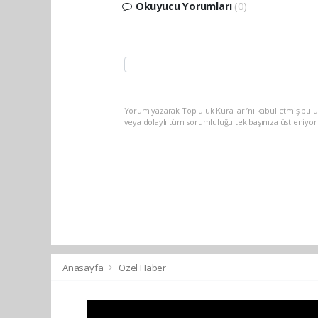
Okuyucu Yorumları
(0)
Yorum yazarak Topluluk Kuralları’nı kabul etmiş bul
veya dolaylı tüm sorumluluğu tek başınıza üstleniyo
Anasayfa
Özel Haber