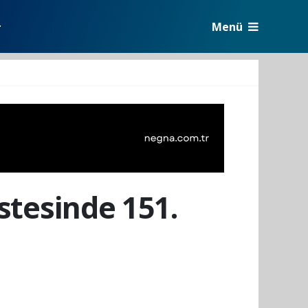
Menü
r
istesinde 151.