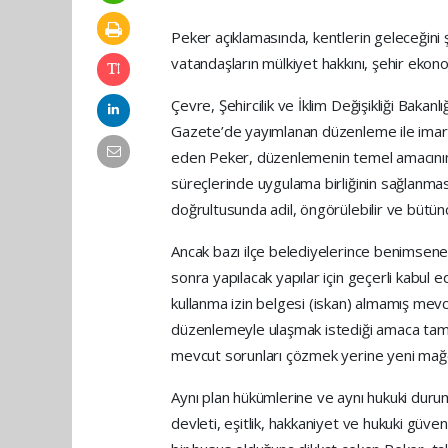
Peker açıklamasında, kentlerin geleceğini 
vatandaşların mülkiyet hakkını, şehir ekonom
Çevre, Şehircilik ve İklim Değişikliği Bakan
Gazete’de yayımlanan düzenleme ile imar h
eden Peker, düzenlemenin temel amacının
süreçlerinde uygulama birliğinin sağlanması,
doğrultusunda adil, öngörülebilir ve bütün
Ancak bazı ilçe belediyelerince benimse
sonra yapılacak yapılar için geçerli kabul 
kullanma izin belgesi (iskan) almamış mevcu
düzenlemeyle ulaşmak istediği amaca tam 
mevcut sorunları çözmek yerine yeni mağd
Aynı plan hükümlerine ve aynı hukuki durum
devleti, eşitlik, hakkaniyet ve hukuki güve