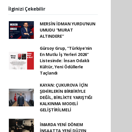
İlginizi Çekebilir
MERSİN İDMAN YURDU’NUN
UMUDU “MURAT
ALTINDERE”
Gürsoy Grup, “Türkiye’nin
En Mutlu İş Yerleri 2026”
Listesinde: İnsan Odaklı
Kültür, Yeni Ödüllerle
Taçlandı
KAYAN: ÇUKUROVA İÇİN
ŞEHİRLERİN BİRBİRİYLE
DEĞİL, BİRLİKTE YARIŞTIĞI
KALKINMA MODELİ
GELİŞTİRİLMELİ
İMARDA YENİ DÖNEM
İNŞAATTA YENİ DÜZEN