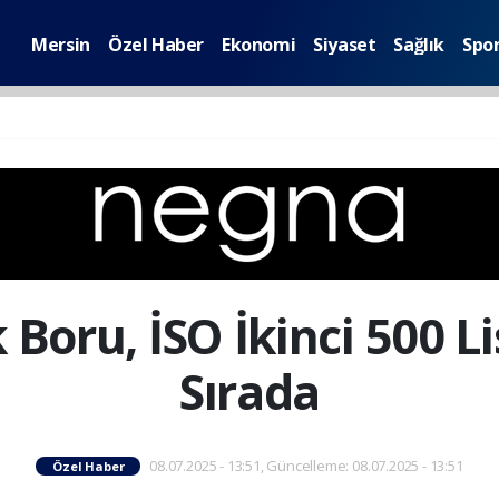
Mersin
Özel Haber
Ekonomi
Siyaset
Sağlık
Spo
k Boru, İSO İkinci 500 L
Sırada
08.07.2025 - 13:51, Güncelleme: 08.07.2025 - 13:51
Özel Haber