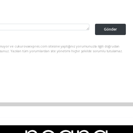
Gönder
unuyor ve cukurovaexpres.com sitesine yaptığınız yorumunuzla ilgili doğrudan
rsunuz. Yazılan tüm yorumlardan site yönetimi hiçbir şekilde sorumlu tutulamaz.