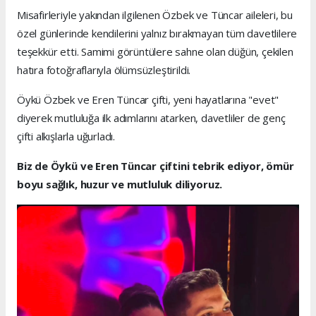
Misafirleriyle yakından ilgilenen Özbek ve Tüncar aileleri, bu
özel günlerinde kendilerini yalnız bırakmayan tüm davetlilere
teşekkür etti. Samimi görüntülere sahne olan düğün, çekilen
hatıra fotoğraflarıyla ölümsüzleştirildi.
Öykü Özbek ve Eren Tüncar çifti, yeni hayatlarına "evet"
diyerek mutluluğa ilk adımlarını atarken, davetliler de genç
çifti alkışlarla uğurladı.
Biz de Öykü ve Eren Tüncar çiftini tebrik ediyor, ömür
boyu sağlık, huzur ve mutluluk diliyoruz.