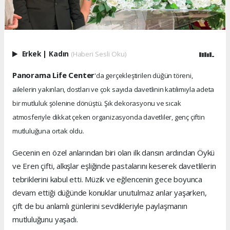
Erkek
|
Kadın
(Haberi Sesli Oku)
Panorama Life Center
'da gerçekleştirilen düğün töreni,
ailelerin yakınları, dostları ve çok sayıda davetlinin katılımıyla adeta
bir mutluluk şölenine dönüştü. Şık dekorasyonu ve sıcak
atmosferiyle dikkat çeken organizasyonda davetliler, genç çiftin
mutluluğuna ortak oldu.
Gecenin en özel anlarından biri olan ilk dansın ardından Öykü
ve Eren çifti, alkışlar eşliğinde pastalarını keserek davetlilerin
tebriklerini kabul etti. Müzik ve eğlencenin gece boyunca
devam ettiği düğünde konuklar unutulmaz anlar yaşarken,
çift de bu anlamlı günlerini sevdikleriyle paylaşmanın
mutluluğunu yaşadı.