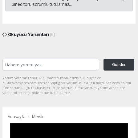
bir editörü sorumlu tutulamaz...
Okuyucu Yorumları
(0)
Gönder
Yorum yazarak Topluluk Kuralları’nı kabul etmiş bulunuyor ve
cukurovaexpres.com sitesine yaptığınız yorumunuzla ilgili doğrudan veya dolaylı
tüm sorumluluğu tek başınıza üstleniyorsunuz. Yazılan tüm yorumlardan site
yönetimi hiçbir şekilde sorumlu tutulamaz.
Anasayfa
Mersin