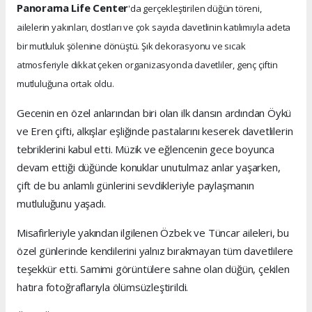
Panorama Life Center
'da gerçekleştirilen düğün töreni,
ailelerin yakınları, dostları ve çok sayıda davetlinin katılımıyla adeta
bir mutluluk şölenine dönüştü. Şık dekorasyonu ve sıcak
atmosferiyle dikkat çeken organizasyonda davetliler, genç çiftin
mutluluğuna ortak oldu.
Gecenin en özel anlarından biri olan ilk dansın ardından Öykü
ve Eren çifti, alkışlar eşliğinde pastalarını keserek davetlilerin
tebriklerini kabul etti. Müzik ve eğlencenin gece boyunca
devam ettiği düğünde konuklar unutulmaz anlar yaşarken,
çift de bu anlamlı günlerini sevdikleriyle paylaşmanın
mutluluğunu yaşadı.
Misafirleriyle yakından ilgilenen Özbek ve Tüncar aileleri, bu
özel günlerinde kendilerini yalnız bırakmayan tüm davetlilere
teşekkür etti. Samimi görüntülere sahne olan düğün, çekilen
hatıra fotoğraflarıyla ölümsüzleştirildi.