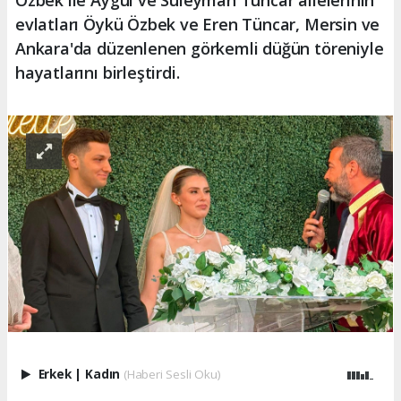
Özbek ile Aygül ve Süleyman Tüncar ailelerinin
evlatları Öykü Özbek ve Eren Tüncar, Mersin ve
Ankara'da düzenlenen görkemli düğün töreniyle
hayatlarını birleştirdi.
Erkek
|
Kadın
(Haberi Sesli Oku)