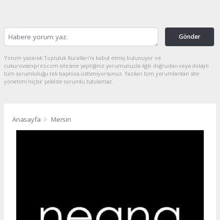
Gönder
Yorum yazarak Topluluk Kuralları’nı kabul etmiş bulunuyor ve
cukurovaexpres.com sitesine yaptığınız yorumunuzla ilgili doğrudan veya dolaylı
tüm sorumluluğu tek başınıza üstleniyorsunuz. Yazılan tüm yorumlardan site
yönetimi hiçbir şekilde sorumlu tutulamaz.
Anasayfa
Mersin