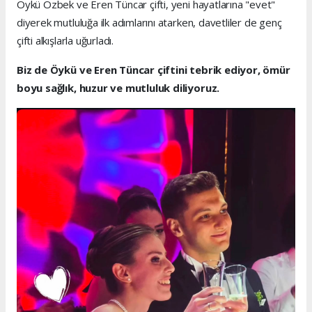
Öykü Özbek ve Eren Tüncar çifti, yeni hayatlarına "evet"
diyerek mutluluğa ilk adımlarını atarken, davetliler de genç
çifti alkışlarla uğurladı.
Biz de Öykü ve Eren Tüncar çiftini tebrik ediyor, ömür
boyu sağlık, huzur ve mutluluk diliyoruz.