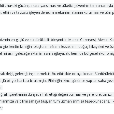
değildir, hukuki gücün pazara yansıması ve tüketici güveninin tam anlamıyla
n, etkin ve tavizsiz işleyen denetim mekanizmalarının kurulması ve tüm pay
zmin en güçlü ve sürdürülebilir bileşenidir. Mersin Cezeryesi, Mersin K
gibi kentin kimliğini oluşturan efsane lezzetlerin doğuş hikayeleri ve 
el mirasın geleceğe aktarılmasını sağlayacak, hem de bölgesel ekonomiy
eğil, geleceği inşa etmektir. Bu etkinlikte ortaya konan ‘Sürdürülebilir Ta
ü bir yol haritası bırakmıştır. Etkinliğin ikinci gününde yapılan saha gezisi
r.
fi işaretlerinin dünyada hak ettiği değeri bulması ve yerel üreticimizin r
larımıza ve bilimi sahaya taşıyan tüm uzmanlarımıza teşekkür ederiz. Top
r."