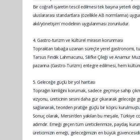
Bir coğrafi işaretin tescil edilmesi tek başına yeterli 
uluslararası standartlara (özellikle AB normlarına) uygu
akıl/yönetişim’ modelinin uygulanması zorunludur.
4. Gastro-turizm ve kültürel mirasın korunması
Topraktan tabağa uzanan süreçte yerel gastronomi, turi
Tarsus Fındık Lahmacunu, Silifke Çileği ve Anamur Muzu 
pazarına (Gastro-Turizm) entegre edilmesi, hem kültür
5. Geleceğe güçlü bir yol haritası
Toprağın kimliğini korumak, sadece geçmişe sahip çıkmak d
vizyonu, üreticinin sesini daha gür çıkararak geleceğe güçl
sağlanarak, teoriden pratiğe güçlü bir köprü kurulmuştu
Sonuç olarak, Mersin’den yakılan bu meşale, Türkiye coğra
adımdır. Emeği geçen tüm üreticilerimize, paydaş kurum
üreticimizin emeği, geleceğimizin en büyük güvencesidi