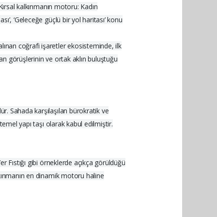
 ‘Kırsal kalkınmanın motoru: Kadın
sı’, ‘Geleceğe güçlü bir yol haritası’ konu
ınan coğrafi işaretler ekosisteminde, ilk
man görüşlerinin ve ortak aklın buluştuğu
ür. Sahada karşılaşılan bürokratik ve
temel yapı taşı olarak kabul edilmiştir.
Yer Fıstığı gibi örneklerde açıkça görüldüğü
kalkınmanın en dinamik motoru haline