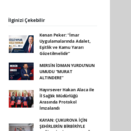
İlginizi Çekebilir
Kenan Peker: “İmar
Uygulamalarında Adalet,
Eşitlik ve Kamu Yararı
Gözetilmelidir”
MERSİN İDMAN YURDU’NUN
UMUDU “MURAT
ALTINDERE”
Hayırsever Hakan Alaca ile
İl Sağlık Müdürlüğü
Arasında Protokol
İmzalandı
KAYAN: ÇUKUROVA İÇİN
ŞEHİRLERİN BİRBİRİYLE