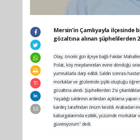
Mersin’in Çamlıyayla ilçesinde b
gözaltına alınan şüphelilerden 2
Olay, önceki gün ilçeye bağlı Fakılar Mahal
Polat, köy meydanından evine döndüğü sırada 
yumruklarla darp edildi. Saldırı sonrası hast
morluklar ve gözlerinde şişlik oluştuğu öğreni
gözaltına alındı. Şüphelilerden 2’si çıkarıldık
Yaşadığı saldırının ardından açıklama yapa
kardeş tarafından önüm kesildi. Arabadan ind
kaburgalarımda eziklik, yüzümde morluklar ve
güveniyorum" dedi.