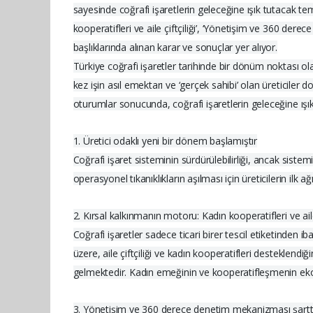
sayesinde coğrafi işaretlerin geleceğine ışık tutacak tem
kooperatifleri ve aile çiftçiliği’, ‘Yönetişim ve 360 der
başlıklarında alınan karar ve sonuçlar yer alıyor.
Türkiye coğrafi işaretler tarihinde bir dönüm noktası ol
kez işin asıl emektarı ve ‘gerçek sahibi’ olan üreticile
oturumlar sonucunda, coğrafi işaretlerin geleceğine ış
1. Üretici odaklı yeni bir dönem başlamıştır
Coğrafi işaret sisteminin sürdürülebilirliği, ancak sist
operasyonel tıkanıklıkların aşılması için üreticilerin ilk
2. Kırsal kalkınmanın motoru: Kadın kooperatifleri ve aile 
Coğrafi işaretler sadece ticari birer tescil etiketinden 
üzere, aile çiftçiliği ve kadın kooperatifleri desteklen
gelmektedir. Kadın emeğinin ve kooperatifleşmenin ekosi
3. Yönetişim ve 360 derece denetim mekanizması şartt