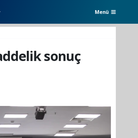
Menü
r
maddelik sonuç