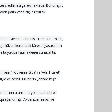
 tesis edilmesi gerekmektedir. Bunun için,
daşların yer aldığı bir ‘ortak
erebici, Mersin Tantunisi, Tarsus Humusu,
özgünlükleri korunarak küresel gastronomi
e büyük bir katma değer sunacaktır.
rım’, ‘Güvenilir Gıda’ ve ‘Adil Ticaret’
yle de tescilli ürünlerin yerinde keşfi
efahının artırılması yolunda tarihi bir
rağın kimliği, Akdeniz'in mirası ve