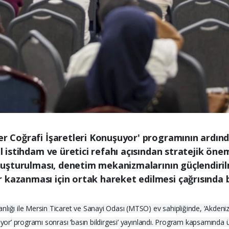
ler Coğrafi İşaretleri Konuşuyor' programının ardın
el istihdam ve üretici refahı açısından stratejik ön
 oluşturulması, denetim mekanizmalarının güçlendiril
 kazanması için ortak hareket edilmesi çağrısında 
lığı ile Mersin Ticaret ve Sanayi Odası (MTSO) ev sahipliğinde, ‘Akdeniz’
şuyor’ programı sonrası ‘basın bildirgesi’ yayınlandı. Program kapsamında