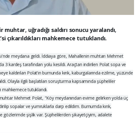
ir muhtar, uğradığı saldırı sonucu yaralandı,
’si çıkarıldıkları mahkemece tutuklandı.
lesi'nde meydana geldi. İddiaya göre, Mahallenin muhtarı Mehmet
3 kardeş tarafından yolu kesildi. Araçtan indirilen Polat sopa ve
aneye kaldırılan Polat’ın burnunda kırık, kaburgalarında ezilme, yüzünde
ldi. Olayla ilgili başlatılan soruşturma kapsamında şüpheliler
ları mahkemece tutuklandı.
n muhtar Mehmet Polat, "Köy meydanından evime gelirken yolda üç
irilip sopalar ve yumruklarla darp edildim. Burnumda kırık,
 gözlerimde şişlik var. Şüphelilerden şikayetçiyim, adalete