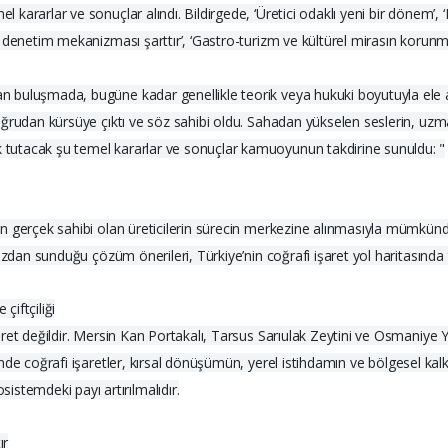
el kararlar ve sonuçlar alındı. Bildirgede, ‘Üretici odaklı yeni bir dönem’,
ece denetim mekanizması şarttır’, ‘Gastro-turizm ve kültürel mirasın korunma
an buluşmada, bugüne kadar genellikle teorik veya hukuki boyutuyla ele al
r doğrudan kürsüye çıktı ve söz sahibi oldu. Sahadan yükselen seslerin, uz
ık tutacak şu temel kararlar ve sonuçlar kamuoyunun takdirine sunuldu: "
emin gerçek sahibi olan üreticilerin sürecin merkezine alınmasıyla mümkünd
 ağızdan sunduğu çözüm önerileri, Türkiye’nin coğrafi işaret yol haritasında 
çiftçiliği
ibaret değildir. Mersin Kan Portakalı, Tarsus Sarıulak Zeytini ve Osmaniye 
diğinde coğrafi işaretler, kırsal dönüşümün, yerel istihdamın ve bölgesel 
stemdeki payı artırılmalıdır.
ır