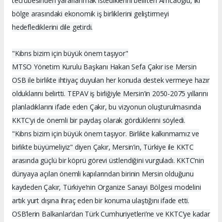
tecrübesinden yararlanmak istediklerini belirten Amcaoğlu, iki
bölge arasındaki ekonomik iş birliklerini geliştirmeyi
hedeflediklerini dile getirdi.
"Kıbrıs bizim için büyük önem taşıyor"
MTSO Yönetim Kurulu Başkanı Hakan Sefa Çakır ise Mersin
OSB ile birlikte ihtiyaç duyulan her konuda destek vermeye hazır
olduklarını belirtti. TEPAV iş birliğiyle Mersin’in 2050-2075 yıllarını
planladıklarını ifade eden Çakır, bu vizyonun oluşturulmasında
KKTC’yi de önemli bir paydaş olarak gördüklerini söyledi.
"Kıbrıs bizim için büyük önem taşıyor. Birlikte kalkınmamız ve
birlikte büyümeliyiz" diyen Çakır, Mersin’in, Türkiye ile KKTC
arasında güçlü bir köprü görevi üstlendiğini vurguladı. KKTC’nin
dünyaya açılan önemli kapılarından birinin Mersin olduğunu
kaydeden Çakır, Türkiye’nin Organize Sanayi Bölgesi modelini
artık yurt dışına ihraç eden bir konuma ulaştığını ifade etti.
OSB’lerin Balkanlar’dan Türk Cumhuriyetleri’ne ve KKTC’ye kadar