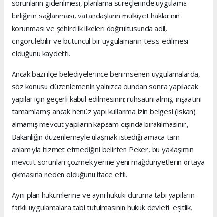
sorunların giderilmesi, planlama süreçlerinde uygulama
birliğinin sağlanması, vatandaşların mülkiyet haklarının
korunması ve şehircilik ilkeleri doğrultusunda adil,
öngörülebilir ve bütüncül bir uygulamanın tesis edilmesi
olduğunu kaydetti.
Ancak bazı ilçe belediyelerince benimsenen uygulamalarda,
söz konusu düzenlemenin yalnızca bundan sonra yapılacak
yapılar için geçerli kabul edilmesinin; ruhsatını almış, inşaatını
tamamlamış ancak henüz yapı kullanma izin belgesi (iskan)
almamış mevcut yapıların kapsam dışında bırakılmasının,
Bakanlığın düzenlemeyle ulaşmak istediği amaca tam
anlamıyla hizmet etmediğini belirten Peker, bu yaklaşımın
mevcut sorunları çözmek yerine yeni mağduriyetlerin ortaya
çıkmasına neden olduğunu ifade etti.
Aynı plan hükümlerine ve aynı hukuki duruma tabi yapıların
farklı uygulamalara tabi tutulmasının hukuk devleti, eşitlik,