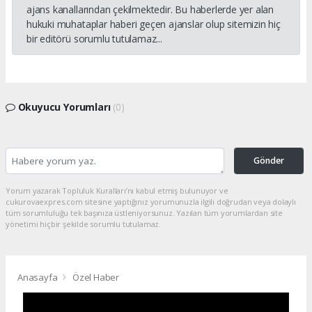
ajans kanallarından çekilmektedir. Bu haberlerde yer alan
hukuki muhataplar haberi geçen ajanslar olup sitemizin hiç
bir editörü sorumlu tutulamaz...
Okuyucu Yorumları
(0)
Gönder
Yorum yazarak Topluluk Kuralları’nı kabul etmiş bulunuyor ve
cukurovaexpres.com sitesine yaptığınız yorumunuzla ilgili doğrudan veya dolaylı
tüm sorumluluğu tek başınıza üstleniyorsunuz. Yazılan tüm yorumlardan site
yönetimi hiçbir şekilde sorumlu tutulamaz.
Anasayfa
Özel Haber