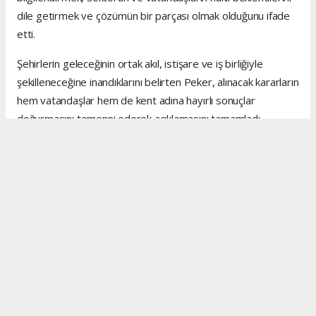
dile getirmek ve çözümün bir parçası olmak olduğunu ifade
etti.
Şehirlerin geleceğinin ortak akıl, istişare ve iş birliğiyle
şekilleneceğine inandıklarını belirten Peker, alınacak kararların
hem vatandaşlar hem de kent adına hayırlı sonuçlar
doğurmasını temenni ederek açıklamasını tamamladı.
Anadolu Ajansı (AA), İhlas Haber Ajansı (İHA), Demirören
Haber Ajansı (DHA) ve diğer ajanslar tarafından eklenen
tüm haberler, sitemizin editörlerinin müdahalesi olmadan
ajans kanallarından çekilmektedir. Bu haberlerde yer alan
hukuki muhataplar haberi geçen ajanslar olup sitemizin hiç
bir editörü sorumlu tutulamaz...