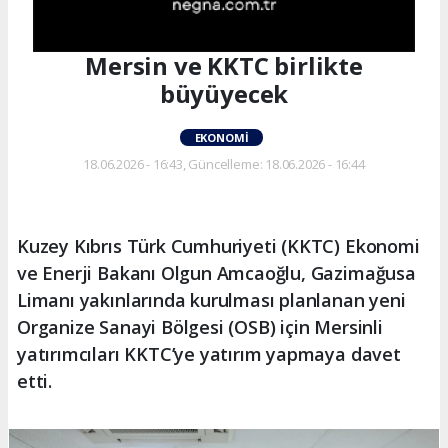
Mersin ve KKTC birlikte
büyüyecek
EKONOMI
18.06.2026 - 16:43, Güncelleme: 18.06.2026 - 16:44
Kuzey Kıbrıs Türk Cumhuriyeti (KKTC) Ekonomi
ve Enerji Bakanı Olgun Amcaoğlu, Gazimağusa
Limanı yakınlarında kurulması planlanan yeni
Organize Sanayi Bölgesi (OSB) için Mersinli
yatırımcıları KKTC’ye yatırım yapmaya davet
etti.