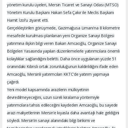
yönetim kurulu üyeleri, Mersin Ticaret ve Sanayi Odası (MTSO)
Yönetim Kurulu Başkanı Hakan Sefa Çakır ile Meclis Başkanı
Hamit İzol’u ziyaret etti.
Gerçekleştirilen görüşmede, Gazimağusa Limanı'na 8 kilometre
mesafede kurulması planlanan yeni Organize Sanayi Bölgesi
yatırımına ilişkin bilgi veren Bakan Amcaoğlu, Organize Sanayi
Bölgeleri Yasasında yapılan düzenlemelerle yatırımcılara önemli
kolaylıklar sağlandığını belirtti. Daha önce uygulanan yüzde 51
oranındaki Kıbrıslı ortak zorunluluğunun kaldırıldığını ifade eden
Amcaoğlu, Mersinli yatırımcıları KKTC’de yatırım yapmaya
çağırdı.
Yeni model kapsamında arazilerin mülkiyetinin
devredilmeyeceğini, uzun süreli kiralama yöntemiyle
yatırımcılara tahsis edileceğini kaydeden Amcaoğlu, bu sayede
arazi maliyetlerinin Mersin’e kıyasla daha avantajlı hale geldiğini
söyledi. Mersin’in sanayi alanındaki bilgi birikimi ve