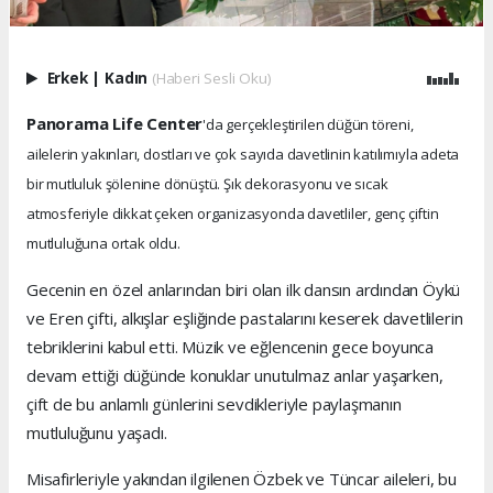
Erkek
|
Kadın
(Haberi Sesli Oku)
Panorama Life Center
'da gerçekleştirilen düğün töreni,
ailelerin yakınları, dostları ve çok sayıda davetlinin katılımıyla adeta
bir mutluluk şölenine dönüştü. Şık dekorasyonu ve sıcak
atmosferiyle dikkat çeken organizasyonda davetliler, genç çiftin
mutluluğuna ortak oldu.
Gecenin en özel anlarından biri olan ilk dansın ardından Öykü
ve Eren çifti, alkışlar eşliğinde pastalarını keserek davetlilerin
tebriklerini kabul etti. Müzik ve eğlencenin gece boyunca
devam ettiği düğünde konuklar unutulmaz anlar yaşarken,
çift de bu anlamlı günlerini sevdikleriyle paylaşmanın
mutluluğunu yaşadı.
Misafirleriyle yakından ilgilenen Özbek ve Tüncar aileleri, bu