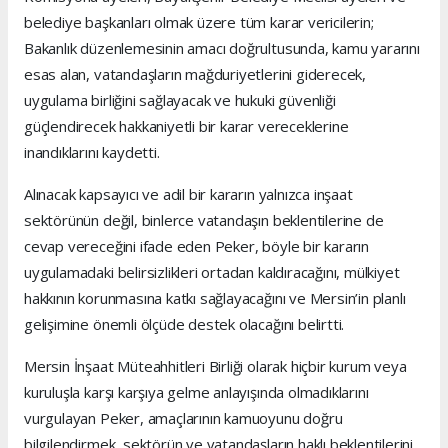
belediye başkanları olmak üzere tüm karar vericilerin;
Bakanlık düzenlemesinin amacı doğrultusunda, kamu yararını
esas alan, vatandaşların mağduriyetlerini giderecek,
uygulama birliğini sağlayacak ve hukuki güvenliği
güçlendirecek hakkaniyetli bir karar vereceklerine
inandıklarını kaydetti.
Alınacak kapsayıcı ve adil bir kararın yalnızca inşaat
sektörünün değil, binlerce vatandaşın beklentilerine de
cevap vereceğini ifade eden Peker, böyle bir kararın
uygulamadaki belirsizlikleri ortadan kaldıracağını, mülkiyet
hakkının korunmasına katkı sağlayacağını ve Mersin’in planlı
gelişimine önemli ölçüde destek olacağını belirtti.
Mersin İnşaat Müteahhitleri Birliği olarak hiçbir kurum veya
kuruluşla karşı karşıya gelme anlayışında olmadıklarını
vurgulayan Peker, amaçlarının kamuoyunu doğru
bilgilendirmek, sektörün ve vatandaşların haklı beklentilerini