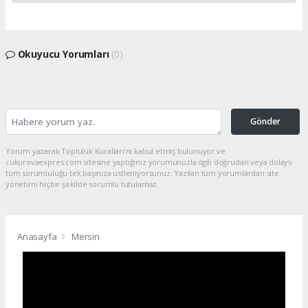
Okuyucu Yorumları
(0)
Gönder
Yorum yazarak Topluluk Kuralları’nı kabul etmiş bulunuyor ve
cukurovaexpres.com sitesine yaptığınız yorumunuzla ilgili doğrudan veya dolaylı
tüm sorumluluğu tek başınıza üstleniyorsunuz. Yazılan tüm yorumlardan site
yönetimi hiçbir şekilde sorumlu tutulamaz.
Anasayfa
Mersin