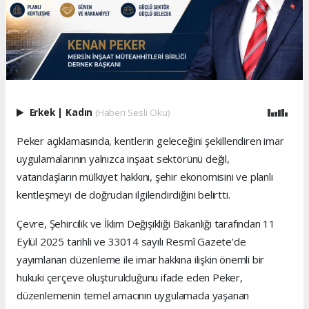
Erkek
|
Kadın
(Haberi Sesli Oku)
Peker açıklamasında, kentlerin geleceğini şekillendiren imar
uygulamalarının yalnızca inşaat sektörünü değil,
vatandaşların mülkiyet hakkını, şehir ekonomisini ve planlı
kentleşmeyi de doğrudan ilgilendirdiğini belirtti.
Çevre, Şehircilik ve İklim Değişikliği Bakanlığı tarafından 11
Eylül 2025 tarihli ve 33014 sayılı Resmî Gazete’de
yayımlanan düzenleme ile imar hakkına ilişkin önemli bir
hukuki çerçeve oluşturulduğunu ifade eden Peker,
düzenlemenin temel amacının uygulamada yaşanan