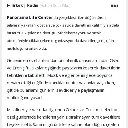
Erkek
|
Kadın
(Haberi Sesli Oku)
Panorama Life Center
'da gerçekleştirilen düğün töreni,
ailelerin yakınları, dostları ve çok sayıda davetlinin katılımıyla adeta
bir mutluluk şölenine dönüştü. Şık dekorasyonu ve sıcak
atmosferiyle dikkat çeken organizasyonda davetliler, genç çiftin
mutluluğuna ortak oldu.
Gecenin en özel anlarından biri olan ilk dansın ardından Öykü
ve Eren çifti, alkışlar eşliğinde pastalarını keserek davetlilerin
tebriklerini kabul etti. Müzik ve eğlencenin gece boyunca
devam ettiği düğünde konuklar unutulmaz anlar yaşarken,
çift de bu anlamlı günlerini sevdikleriyle paylaşmanın
mutluluğunu yaşadı.
Misafirleriyle yakından ilgilenen Özbek ve Tüncar aileleri, bu
özel günlerinde kendilerini yalnız bırakmayan tüm davetlilere
teşekkür etti. Samimi görüntülere sahne olan düğün, çekilen