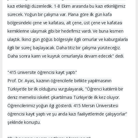
kazı etkinliği düzenledik. 1-8 Ekim arasında bu kazı etkinliğimiz
sürecek. Yoğun bir çalışma var. Plana göre ilk gün kafa
bölgesindeki çene ve kafatası, alt çene, üst çene ve kafatası
kemiklerine ulaşmak gibi bir hedefimiz vardı. Ve buna kısmen
ulaştık. İkinci gün göğüs bölgesiyle ilgili omurlar ve kaburgalarla
ilgili bir süreç başlayacak. Daha titiz bir çalışma yürüteceğiz.
Daha sonra karın ve kuyruk omurlarıyla devam edecek" dedi.
"415 üniversite öğrencisi kayıt yaptı"
Prof. Dr. Ayas, kazının öğrencilerle birlikte yapılmasının
Türkiye’de bir ilk olduğunu vurgulayarak, "Öğrenci katılımlı bir
deniz memelisi iskelet çıkartılması Türkiye’de ilk kez oluyor.
Öğrencilerimiz yoğun ilgi gösterdi. 415 Mersin Üniversitesi
öğrencisi kayıt yaptı ve şu anda kazı faaliyetlerinde çalışıyorlar"
şeklinde konuştu.