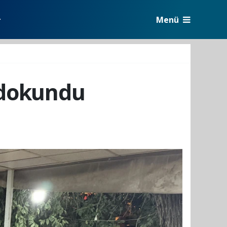
Menü
r
e dokundu