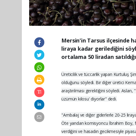
Mersin'in Tarsus ilçesinde 
liraya kadar gerilediğini sö
ortalama 50 liradan satıldığı
Üreticilik ve tüccarlık yapan Kurtuluş 
olduğunu söyledi. Bir diğer üretici Kema
araştırılması gerektiğini söyledi. Aslan
üzümün kilosu' diyorlar" dedi.
"Ambalaj ve diğer giderlerle 20-25 liray
Öte yandan komisyoncu İbrahim Boy, fiy
verdiğini ve hasadın gecikmesiyle piyasad