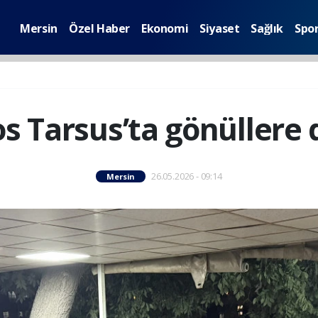
Mersin
Özel Haber
Ekonomi
Siyaset
Sağlık
Spo
os Tarsus’ta gönüller
26.05.2026 - 09:14
Mersin