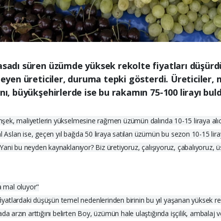
hasadı süren üzümde yüksek rekolte fiyatları düşür
yleyen üreticiler, duruma tepki gösterdi. Üreticiler
nı, büyükşehirlerde ise bu rakamın 75-100 lirayı buld
Şimşek, maliyetlerin yükselmesine rağmen üzümün dalında 10-15 liraya alı
l Aslan ise, geçen yıl bağda 50 liraya satılan üzümün bu sezon 10-15 liray
, "Yani bu neyden kaynaklanıyor? Biz üretiyoruz, çalışıyoruz, çabalıyoruz
a mal oluyor"
atlardaki düşüşün temel nedenlerinden birinin bu yıl yaşanan yüksek r
a arzın arttığını belirten Boy, üzümün hale ulaştığında işçilik, ambalaj v