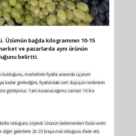
dü. Üzümün bağda kilogramının 10-15
, market ve pazarlarda aynı ürünün
uğunu belirtti.
cı bulduğunu, marketteki fiyatla arasında uçurum
a kadar gerilediğini, fiyatlardaki sert düşüşün nedeninin
, üste getiriyoruz. Tam kazanacağımız zaman '10 lira
ekolte olduğunu söyledi. Ürünün beklenenden fazla verim
e diğer giderlerle 20-25 liraya mal olduğunu ifade etti.