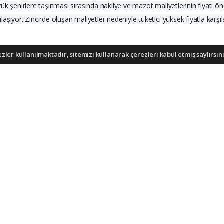
k şehirlere taşınması sırasında nakliye ve mazot maliyetlerinin fiyatı öne
şıyor. Zincirde oluşan maliyetler nedeniyle tüketici yüksek fiyatla karşı
ler kullanılmaktadır, sitemizi kullanarak çerezleri kabul etmiş saylırsını
ı (İHA), Demirören Haber Ajansı (DHA) ve diğer ajanslar tarafından ekle
dir. Bu haberlerde yer alan hukuki muhataplar haberi geçen ajanslar olu
iş bulunuyor ve cukurovaexpres.com sitesine yaptığınız yorumunuzla ilgili doğrudan ve
sorumlu tutulamaz.