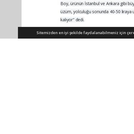
Boy, ürünün İstanbul ve Ankara gibi büyü
üzüm, yolculuğu sonunda 40-50 liraya ula
kalıyor" dedi.
Sitemizden en iyi şekilde faydalanabilmeniz için çerez
Anadolu Ajansı (AA), İhlas Haber Ajans
olmadan ajans kanallarından çekilmekte
Okuyucu Yorumları
(0)
Yorum yazarak Topluluk Kuralları’nı kabul etm
tüm yorumlardan site yönetimi hiçbir şekilde 