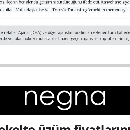
s, ilçenin her alanda gelişimini sürdürdüğünü ifade etti. Kahvehane ziya
ını kutladı. Vatandaşlar ise Vali Toros’u Tarsus’ta görmekten memnuniyet du
ren Haber Ajansı (DHA) ve diğer ajanslar tarafından eklenen tüm haberler
rde yer alan hukuki muhataplar haberi geçen ajanslar olup sitemizin hiç 
ekolte üzüm fiyatların