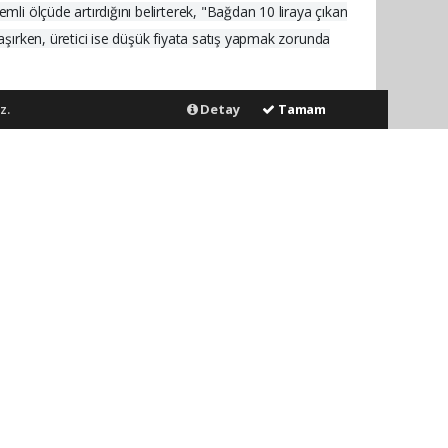
mli ölçüde artırdığını belirterek, "Bağdan 10 liraya çıkan
laşırken, üretici ise düşük fiyata satış yapmak zorunda
z.
Detay
Tamam
nen tüm haberler, sitemizin editörlerinin müdahalesi
p sitemizin hiç bir editörü sorumlu tutulamaz...
Gönder
ya dolaylı tüm sorumluluğu tek başınıza üstleniyorsunuz. Yazılan