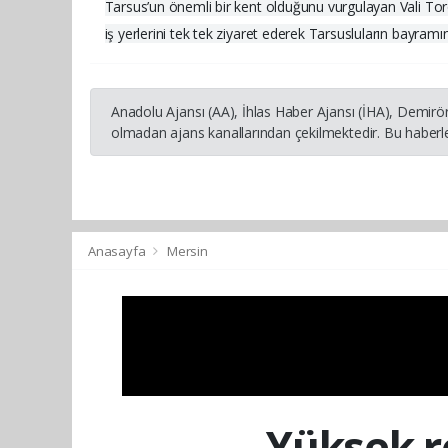
Tarsus’un önemli bir kent olduğunu vurgulayan Vali Toro
iş yerlerini tek tek ziyaret ederek Tarsusluların bayram
Anadolu Ajansı (AA), İhlas Haber Ajansı (İHA), Demirö
olmadan ajans kanallarından çekilmektedir. Bu haberle
Anasayfa
Mersin
Yüksek r