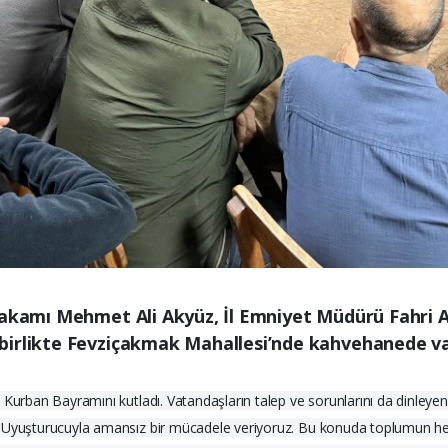
makamı Mehmet Ali Akyüz, İl Emniyet Müdürü Fahri 
birlikte Fevziçakmak Mahallesi’nde kahvehanede vat
n Kurban Bayramını kutladı. Vatandaşların talep ve sorunlarını da dinle
 "Uyuşturucuyla amansız bir mücadele veriyoruz. Bu konuda toplumun he