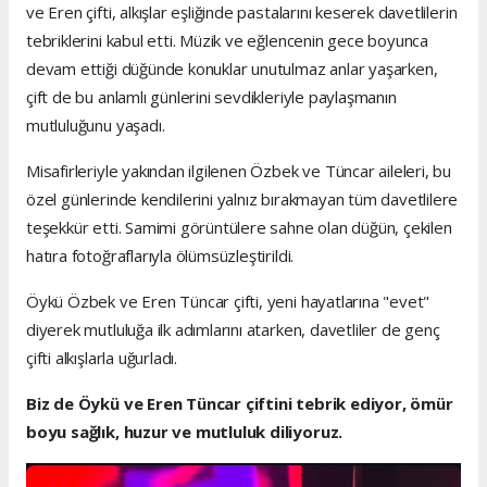
ve Eren çifti, alkışlar eşliğinde pastalarını keserek davetlilerin
tebriklerini kabul etti. Müzik ve eğlencenin gece boyunca
devam ettiği düğünde konuklar unutulmaz anlar yaşarken,
çift de bu anlamlı günlerini sevdikleriyle paylaşmanın
mutluluğunu yaşadı.
Misafirleriyle yakından ilgilenen Özbek ve Tüncar aileleri, bu
özel günlerinde kendilerini yalnız bırakmayan tüm davetlilere
teşekkür etti. Samimi görüntülere sahne olan düğün, çekilen
hatıra fotoğraflarıyla ölümsüzleştirildi.
Öykü Özbek ve Eren Tüncar çifti, yeni hayatlarına "evet"
diyerek mutluluğa ilk adımlarını atarken, davetliler de genç
çifti alkışlarla uğurladı.
Biz de Öykü ve Eren Tüncar çiftini tebrik ediyor, ömür
boyu sağlık, huzur ve mutluluk diliyoruz.