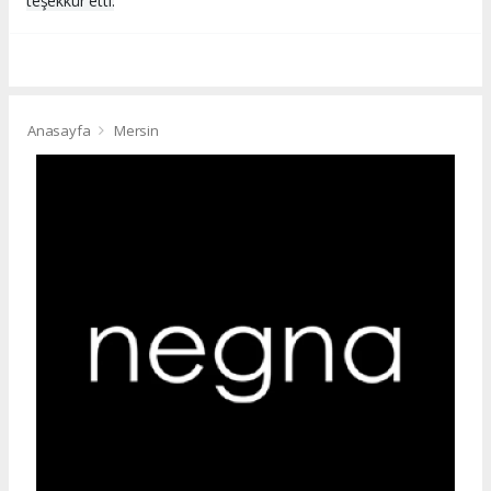
teşekkür etti.
Anasayfa
Mersin