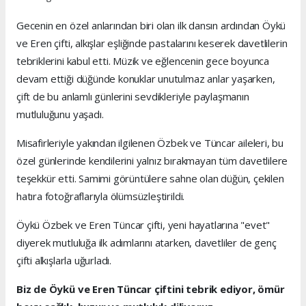
Gecenin en özel anlarından biri olan ilk dansın ardından Öykü
ve Eren çifti, alkışlar eşliğinde pastalarını keserek davetlilerin
tebriklerini kabul etti. Müzik ve eğlencenin gece boyunca
devam ettiği düğünde konuklar unutulmaz anlar yaşarken,
çift de bu anlamlı günlerini sevdikleriyle paylaşmanın
mutluluğunu yaşadı.
Misafirleriyle yakından ilgilenen Özbek ve Tüncar aileleri, bu
özel günlerinde kendilerini yalnız bırakmayan tüm davetlilere
teşekkür etti. Samimi görüntülere sahne olan düğün, çekilen
hatıra fotoğraflarıyla ölümsüzleştirildi.
Öykü Özbek ve Eren Tüncar çifti, yeni hayatlarına "evet"
diyerek mutluluğa ilk adımlarını atarken, davetliler de genç
çifti alkışlarla uğurladı.
Biz de Öykü ve Eren Tüncar çiftini tebrik ediyor, ömür