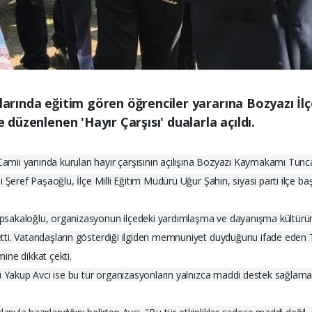
slarında eğitim gören öğrenciler yararına Bozyazı İ
e düzenlenen 'Hayır Çarşısı' dualarla açıldı.
amii yanında kurulan hayır çarşısının açılışına Bozyazı Kaymakamı Tun
Şeref Paşaoğlu, İlçe Milli Eğitim Müdürü Uğur Şahin, siyasi parti ilçe başk
psakaloğlu, organizasyonun ilçedeki yardımlaşma ve dayanışma kültürün
tti. Vatandaşların gösterdiği ilgiden memnuniyet duyduğunu ifade eden T
ine dikkat çekti.
sü Yakup Avcı ise bu tür organizasyonların yalnızca maddi destek sağla