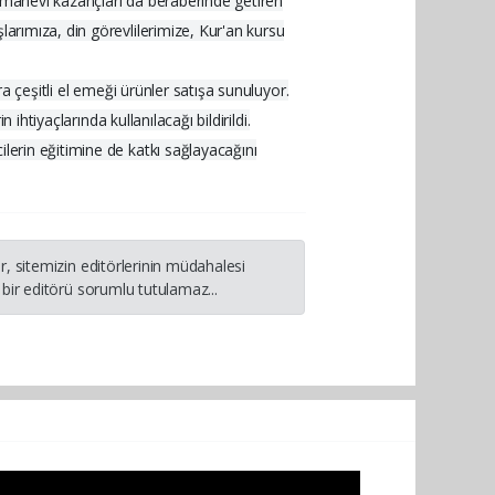
l, manevi kazançları da beraberinde getiren
larımıza, din görevlilerimize, Kur'an kursu
ra çeşitli el emeği ürünler satışa sunuluyor.
ihtiyaçlarında kullanılacağı bildirildi.
lerin eğitimine de katkı sağlayacağını
, sitemizin editörlerinin müdahalesi
bir editörü sorumlu tutulamaz...