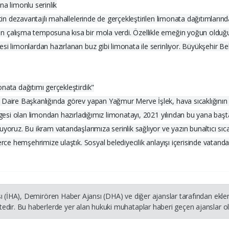
na limonlu serinlik
ntin dezavantajlı mahallelerinde de gerçekleştirilen limonata dağıtımların
n çalışma temposuna kısa bir mola verdi. Özellikle emeğin yoğun olduğu
si limonlardan hazırlanan buz gibi limonata ile serinliyor. Büyükşehir B
nata dağıtımı gerçekleştirdik"
Daire Başkanlığında görev yapan Yağmur Merve İşlek, hava sıcaklığının a
mgesi olan limondan hazırladığımız limonatayı, 2021 yılından bu yana başta
yoruz. Bu ikram vatandaşlarımıza serinlik sağlıyor ve yazın bunaltıcı sıca
lerce hemşehrimize ulaştık. Sosyal belediyecilik anlayışı içerisinde vat
ı (İHA), Demirören Haber Ajansı (DHA) ve diğer ajanslar tarafından ekle
dir. Bu haberlerde yer alan hukuki muhataplar haberi geçen ajanslar olu