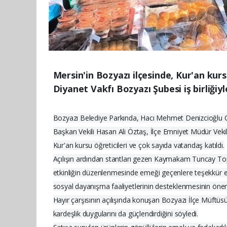
Mersin'in Bozyazı ilçesinde, Kur'an kur
Diyanet Vakfı Bozyazı Şubesi iş birliğiyl
Bozyazı Belediye Parkında, Hacı Mehmet Denizcioğlu C
Başkan Vekili Hasan Ali Öztaş, İlçe Emniyet Müdür Vekili 
Kur'an kursu öğreticileri ve çok sayıda vatandaş katıldı.
Açılışın ardından stantları gezen Kaymakam Tuncay To
etkinliğin düzenlenmesinde emeği geçenlere teşekkür e
sosyal dayanışma faaliyetlerinin desteklenmesinin önem
Hayır çarşısının açılışında konuşan Bozyazı İlçe Müftü
kardeşlik duygularını da güçlendirdiğini söyledi.