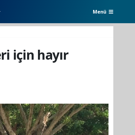
Menü
r
i için hayır