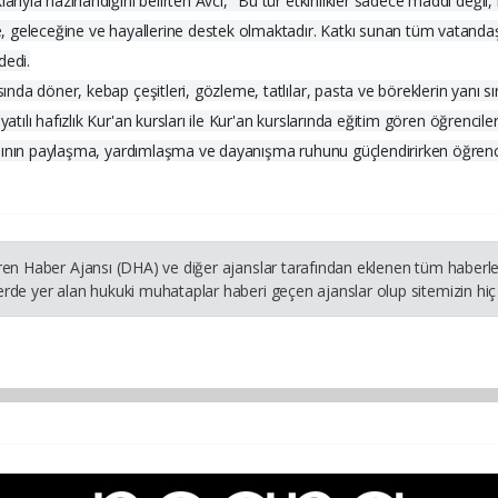
arıyla hazırlandığını belirten Avcı, "Bu tür etkinlikler sadece maddi deği
ne, geleceğine ve hayallerine destek olmaktadır. Katkı sunan tüm vatandaş
dedi.
ında döner, kebap çeşitleri, gözleme, tatlılar, pasta ve böreklerin yanı sı
ılı hafızlık Kur'an kursları ile Kur'an kurslarında eğitim gören öğrencilerin 
rşısının paylaşma, yardımlaşma ve dayanışma ruhunu güçlendirirken öğrenci
ren Haber Ajansı (DHA) ve diğer ajanslar tarafından eklenen tüm haberler
rde yer alan hukuki muhataplar haberi geçen ajanslar olup sitemizin hiç 