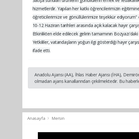
Satışa sunulan ürünlerin gönüllülerin emek ve fedakarlıkl
hizmetlerdir. Yapılan her katkı öğrencilerimizin eğitimi
öğreticilerimize ve gönüllülerimize teşekkür ediyorum" 
10-12 Haziran tarihleri arasında açık kalacak hayır çarşıs
Etkinlikten elde edilecek gelirin tamamının Bozyazı'daki yat
Yetkililer, vatandaşların yoğun ilgi gösterdiği hayır ça
ifade etti.
Anadolu Ajansı (AA), İhlas Haber Ajansı (İHA), Demirö
olmadan ajans kanallarından çekilmektedir. Bu haberle
Anasayfa
Mersin