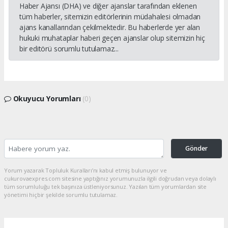
Haber Ajansı (DHA) ve diğer ajanslar tarafından eklenen
tüm haberler, sitemizin editörlerinin müdahalesi olmadan
ajans kanallarından çekilmektedir. Bu haberlerde yer alan
hukuki muhataplar haberi geçen ajanslar olup sitemizin hiç
bir editörü sorumlu tutulamaz...
Okuyucu Yorumları
(0)
Gönder
Yorum yazarak Topluluk Kuralları’nı kabul etmiş bulunuyor ve
cukurovaexpres.com sitesine yaptığınız yorumunuzla ilgili doğrudan veya dolaylı
tüm sorumluluğu tek başınıza üstleniyorsunuz. Yazılan tüm yorumlardan site
yönetimi hiçbir şekilde sorumlu tutulamaz.