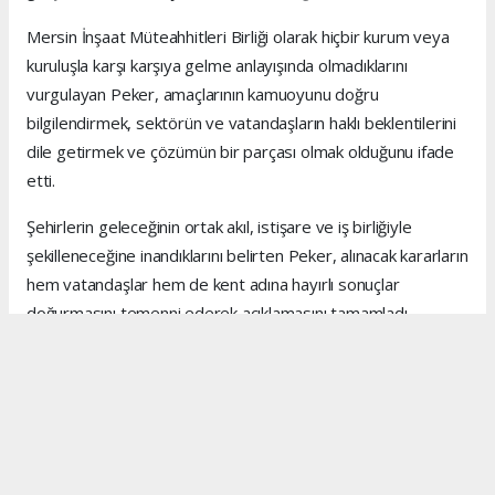
Mersin İnşaat Müteahhitleri Birliği olarak hiçbir kurum veya
kuruluşla karşı karşıya gelme anlayışında olmadıklarını
vurgulayan Peker, amaçlarının kamuoyunu doğru
bilgilendirmek, sektörün ve vatandaşların haklı beklentilerini
dile getirmek ve çözümün bir parçası olmak olduğunu ifade
etti.
Şehirlerin geleceğinin ortak akıl, istişare ve iş birliğiyle
şekilleneceğine inandıklarını belirten Peker, alınacak kararların
hem vatandaşlar hem de kent adına hayırlı sonuçlar
doğurmasını temenni ederek açıklamasını tamamladı.
Anadolu Ajansı (AA), İhlas Haber Ajansı (İHA), Demirören