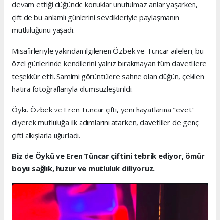
devam ettiği düğünde konuklar unutulmaz anlar yaşarken,
çift de bu anlamlı günlerini sevdikleriyle paylaşmanın
mutluluğunu yaşadı.
Misafirleriyle yakından ilgilenen Özbek ve Tüncar aileleri, bu
özel günlerinde kendilerini yalnız bırakmayan tüm davetlilere
teşekkür etti. Samimi görüntülere sahne olan düğün, çekilen
hatıra fotoğraflarıyla ölümsüzleştirildi.
Öykü Özbek ve Eren Tüncar çifti, yeni hayatlarına "evet"
diyerek mutluluğa ilk adımlarını atarken, davetliler de genç
çifti alkışlarla uğurladı.
Biz de Öykü ve Eren Tüncar çiftini tebrik ediyor, ömür
boyu sağlık, huzur ve mutluluk diliyoruz.