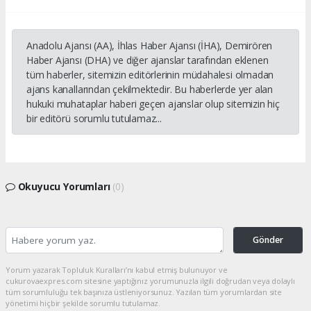
Anadolu Ajansı (AA), İhlas Haber Ajansı (İHA), Demirören
Haber Ajansı (DHA) ve diğer ajanslar tarafından eklenen
tüm haberler, sitemizin editörlerinin müdahalesi olmadan
ajans kanallarından çekilmektedir. Bu haberlerde yer alan
hukuki muhataplar haberi geçen ajanslar olup sitemizin hiç
bir editörü sorumlu tutulamaz...
Okuyucu Yorumları
(0)
Gönder
Yorum yazarak Topluluk Kuralları’nı kabul etmiş bulunuyor ve
cukurovaexpres.com sitesine yaptığınız yorumunuzla ilgili doğrudan veya dolaylı
tüm sorumluluğu tek başınıza üstleniyorsunuz. Yazılan tüm yorumlardan site
yönetimi hiçbir şekilde sorumlu tutulamaz.