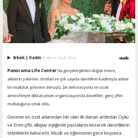
Erkek
|
Kadın
(Haberi Sesli Oku)
Panorama Life Center
'da gerçekleştirilen düğün töreni,
ailelerin yakınları, dostları ve çok sayıda davetlinin katılımıyla adeta
bir mutluluk şölenine dönüştü. Şık dekorasyonu ve sıcak
atmosferiyle dikkat çeken organizasyonda davetliler, genç çiftin
mutluluğuna ortak oldu.
Gecenin en özel anlarından biri olan ilk dansın ardından Öykü
ve Eren çifti, alkışlar eşliğinde pastalarını keserek davetlilerin
tebriklerini kabul etti. Müzik ve eğlencenin gece boyunca