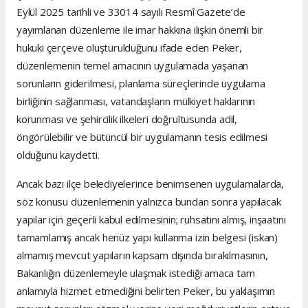
Eylül 2025 tarihli ve 33014 sayılı Resmî Gazete’de
yayımlanan düzenleme ile imar hakkına ilişkin önemli bir
hukuki çerçeve oluşturulduğunu ifade eden Peker,
düzenlemenin temel amacının uygulamada yaşanan
sorunların giderilmesi, planlama süreçlerinde uygulama
birliğinin sağlanması, vatandaşların mülkiyet haklarının
korunması ve şehircilik ilkeleri doğrultusunda adil,
öngörülebilir ve bütüncül bir uygulamanın tesis edilmesi
olduğunu kaydetti.
Ancak bazı ilçe belediyelerince benimsenen uygulamalarda,
söz konusu düzenlemenin yalnızca bundan sonra yapılacak
yapılar için geçerli kabul edilmesinin; ruhsatını almış, inşaatını
tamamlamış ancak henüz yapı kullanma izin belgesi (iskan)
almamış mevcut yapıların kapsam dışında bırakılmasının,
Bakanlığın düzenlemeyle ulaşmak istediği amaca tam
anlamıyla hizmet etmediğini belirten Peker, bu yaklaşımın