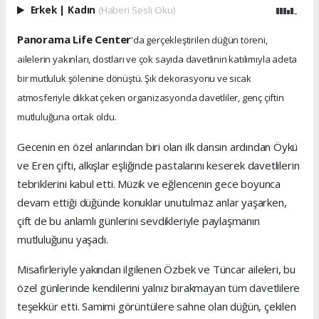
Erkek
|
Kadın
(Haberi Sesli Oku)
Panorama Life Center
'da gerçekleştirilen düğün töreni,
ailelerin yakınları, dostları ve çok sayıda davetlinin katılımıyla adeta
bir mutluluk şölenine dönüştü. Şık dekorasyonu ve sıcak
atmosferiyle dikkat çeken organizasyonda davetliler, genç çiftin
mutluluğuna ortak oldu.
Gecenin en özel anlarından biri olan ilk dansın ardından Öykü
ve Eren çifti, alkışlar eşliğinde pastalarını keserek davetlilerin
tebriklerini kabul etti. Müzik ve eğlencenin gece boyunca
devam ettiği düğünde konuklar unutulmaz anlar yaşarken,
çift de bu anlamlı günlerini sevdikleriyle paylaşmanın
mutluluğunu yaşadı.
Misafirleriyle yakından ilgilenen Özbek ve Tüncar aileleri, bu
özel günlerinde kendilerini yalnız bırakmayan tüm davetlilere
teşekkür etti. Samimi görüntülere sahne olan düğün, çekilen