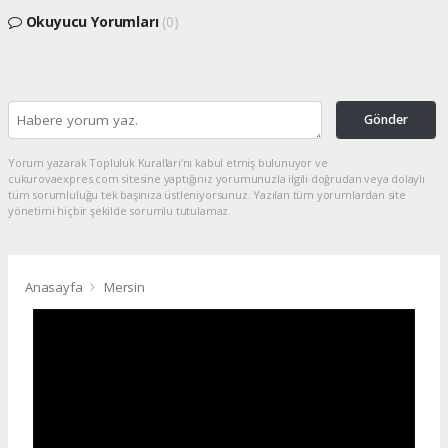
Okuyucu Yorumları
(0)
Gönder
Yorum yazarak Topluluk Kuralları’nı kabul etmiş bulunuyor ve
cukurovaexpres.com sitesine yaptığınız yorumunuzla ilgili doğrudan veya dolaylı
tüm sorumluluğu tek başınıza üstleniyorsunuz. Yazılan tüm yorumlardan site
yönetimi hiçbir şekilde sorumlu tutulamaz.
Anasayfa
Mersin