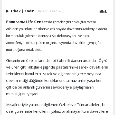
Erkek
|
Kadın
(Haberi Sesli Oku)
Panorama Life Center
'da gerçekleştirilen düğün töreni,
ailelerin yakınları, dostları ve çok sayıda davetlinin katılımıyla adeta
bir mutluluk şölenine dönüştü. Şık dekorasyonu ve sıcak
atmosferiyle dikkat çeken organizasyonda davetliler, genç çiftin
mutluluğuna ortak oldu.
Gecenin en özel anlarından biri olan ilk dansın ardından Öykü
ve Eren çifti, alkışlar eşliğinde pastalarını keserek davetlilerin
tebriklerini kabul etti. Müzik ve eğlencenin gece boyunca
devam ettiği düğünde konuklar unutulmaz anlar yaşarken,
çift de bu anlamlı günlerini sevdikleriyle paylaşmanın
mutluluğunu yaşadı.
Misafirleriyle yakından ilgilenen Özbek ve Tüncar aileleri, bu
özel günlerinde kendilerini yalnız bırakmayan tüm davetlilere