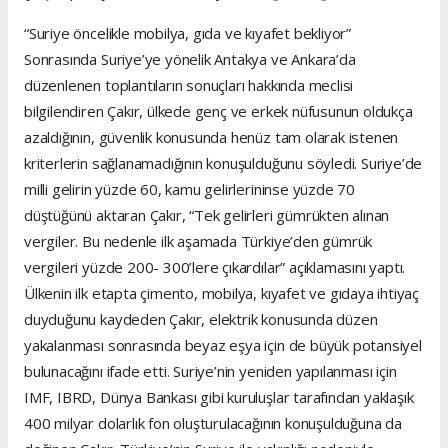
“Suriye öncelikle mobilya, gıda ve kıyafet bekliyor”
Sonrasında Suriye’ye yönelik Antakya ve Ankara’da
düzenlenen toplantıların sonuçları hakkında meclisi
bilgilendiren Çakır, ülkede genç ve erkek nüfusunun oldukça
azaldığının, güvenlik konusunda henüz tam olarak istenen
kriterlerin sağlanamadığının konuşulduğunu söyledi. Suriye’de
milli gelirin yüzde 60, kamu gelirlerininse yüzde 70
düştüğünü aktaran Çakır, “Tek gelirleri gümrükten alınan
vergiler. Bu nedenle ilk aşamada Türkiye’den gümrük
vergileri yüzde 200- 300’lere çıkardılar” açıklamasını yaptı.
Ülkenin ilk etapta çimento, mobilya, kıyafet ve gıdaya ihtiyaç
duyduğunu kaydeden Çakır, elektrik konusunda düzen
yakalanması sonrasında beyaz eşya için de büyük potansiyel
bulunacağını ifade etti. Suriye’nin yeniden yapılanması için
IMF, IBRD, Dünya Bankası gibi kuruluşlar tarafından yaklaşık
400 milyar dolarlık fon oluşturulacağının konuşulduğuna da