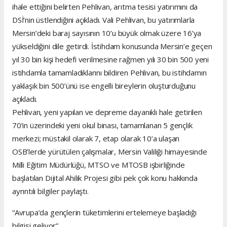
ihale ettiğini belirten Pehlivan, arıtma tesisi yatırımını da
DSİ’nin üstlendiğini açıkladı. Vali Pehlivan, bu yatırımlarla
Mersin’deki baraj sayısının 10’u büyük olmak üzere 16’ya
yükseldiğini dile getirdi. İstihdam konusunda Mersin’e geçen
yıl 30 bin kişi hedefi verilmesine rağmen yılı 30 bin 500 yeni
istihdamla tamamladıklarını bildiren Pehlivan, bu istihdamın
yaklaşık bin 500’ünü ise engelli bireylerin oluşturduğunu
açıkladı.
Pehlivan, yeni yapılan ve depreme dayanıklı hale getirilen
70’in üzerindeki yeni okul binası, tamamlanan 5 gençlik
merkezi; müstakil olarak 7, etap olarak 10’a ulaşan
OSB’lerde yürütülen çalışmalar, Mersin Valiliği himayesinde
Milli Eğitim Müdürlüğü, MTSO ve MTOSB işbirliğinde
başlatılan Dijital Ahilik Projesi gibi pek çok konu hakkında
ayrıntılı bilgiler paylaştı.
“Avrupa’da gençlerin tüketimlerini ertelemeye başladığı
bilgisi geliyor”