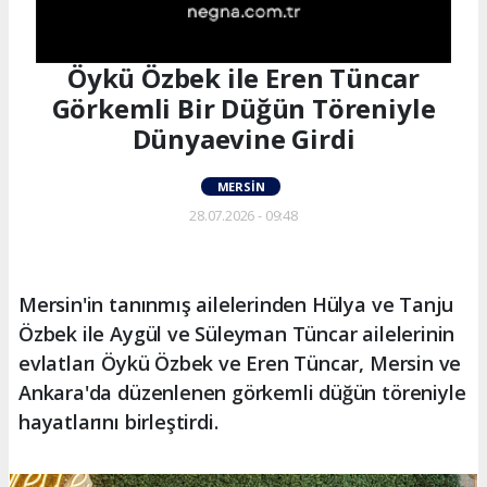
Öykü Özbek ile Eren Tüncar
Görkemli Bir Düğün Töreniyle
Dünyaevine Girdi
MERSIN
28.07.2026 - 09:48
Mersin'in tanınmış ailelerinden Hülya ve Tanju
Özbek ile Aygül ve Süleyman Tüncar ailelerinin
evlatları Öykü Özbek ve Eren Tüncar, Mersin ve
Ankara'da düzenlenen görkemli düğün töreniyle
hayatlarını birleştirdi.