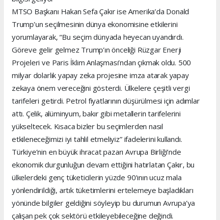
MTSO Başkanı Hakan Sefa Çakır ise Amerika’da Donald
Trump’un seçilmesinin dünya ekonomisine etkilerini
yorumlayarak, “Bu seçim dünyada heyecan uyandırdı.
Göreve gelir gelmez Trump’ın önceliği Rüzgar Enerji
Projeleri ve Paris İklim Anlaşması’ndan çıkmak oldu. 500
milyar dolarlık yapay zeka projesine imza atarak yapay
zekaya önem vereceğini gösterdi. Ülkelere çeşitli vergi
tarifeleri getirdi. Petrol fiyatlarının düşürülmesi için adımlar
attı. Çelik, alüminyum, bakır gibi metallerin tarifelerini
yükseltecek. Kısaca bizler bu seçimlerden nasıl
etkileneceğimizi iyi tahlil etmeliyiz” ifadelerini kullandı.
Türkiye’nin en büyük ihracat pazarı Avrupa Birliği’nde
ekonomik durgunluğun devam ettiğini hatırlatan Çakır, bu
ülkelerdeki genç tüketicilerin yüzde 90’ının ucuz mala
yönlendirildiği, artık tüketimlerini ertelemeye başladıkları
yönünde bilgiler geldiğini söyleyip bu durumun Avrupa’ya
çalışan pek çok sektörü etkileyebileceğine değindi.