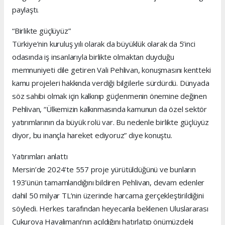
paylaştı.
“Birlikte güçlüyüz”
Türkiye’nin kuruluş yılı olarak da büyüklük olarak da 5’inci
odasında iş insanlarıyla birlikte olmaktan duyduğu
memnuniyeti dile getiren Vali Pehlivan, konuşmasını kentteki
kamu projeleri hakkında verdiği bilgilerle sürdürdü. Dünyada
söz sahibi olmak için kalkınıp güçlenmenin önemine değinen
Pehlivan, “Ülkemizin kalkınmasında kamunun da özel sektör
yatırımlarının da büyük rolü var. Bu nedenle birlikte güçlüyüz
diyor, bu inançla hareket ediyoruz” diye konuştu.
Yatırımları anlattı
Mersin’de 2024’te 557 proje yürütüldüğünü ve bunların
193’ünün tamamlandığını bildiren Pehlivan, devam edenler
dahil 50 milyar TL’nin üzerinde harcama gerçekleştirildiğini
söyledi. Herkes tarafından heyecanla beklenen Uluslararası
Çukurova Havalimanı’nın açıldığını hatırlatıp önümüzdeki