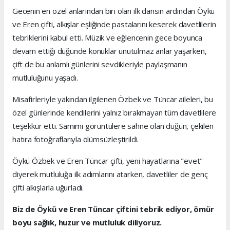
Gecenin en özel anlarından biri olan ilk dansın ardından Öykü
ve Eren çifti, alkışlar eşliğinde pastalarını keserek davetlilerin
tebriklerini kabul etti. Müzik ve eğlencenin gece boyunca
devam ettiği düğünde konuklar unutulmaz anlar yaşarken,
çift de bu anlamlı günlerini sevdikleriyle paylaşmanın
mutluluğunu yaşadı.
Misafirleriyle yakından ilgilenen Özbek ve Tüncar aileleri, bu
özel günlerinde kendilerini yalnız bırakmayan tüm davetlilere
teşekkür etti. Samimi görüntülere sahne olan düğün, çekilen
hatıra fotoğraflarıyla ölümsüzleştirildi.
Öykü Özbek ve Eren Tüncar çifti, yeni hayatlarına "evet"
diyerek mutluluğa ilk adımlarını atarken, davetliler de genç
çifti alkışlarla uğurladı.
Biz de Öykü ve Eren Tüncar çiftini tebrik ediyor, ömür
boyu sağlık, huzur ve mutluluk diliyoruz.