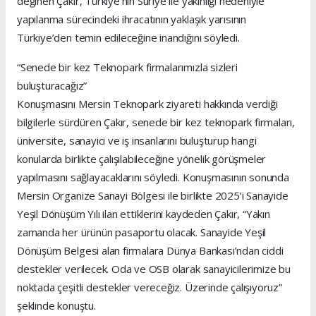
değinen Çakır, Türkiye’nin Suriye ile yakınlığı nedeniyle
yapılanma sürecindeki ihracatının yaklaşık yarısının
Türkiye’den temin edileceğine inandığını söyledi.
“Senede bir kez Teknopark firmalarımızla sizleri
buluşturacağız”
Konuşmasını Mersin Teknopark ziyareti hakkında verdiği
bilgilerle sürdüren Çakır, senede bir kez teknopark firmaları,
üniversite, sanayici ve iş insanlarını buluşturup hangi
konularda birlikte çalışılabileceğine yönelik görüşmeler
yapılmasını sağlayacaklarını söyledi. Konuşmasının sonunda
Mersin Organize Sanayi Bölgesi ile birlikte 2025’i Sanayide
Yeşil Dönüşüm Yılı ilan ettiklerini kaydeden Çakır, “Yakın
zamanda her ürünün pasaportu olacak. Sanayide Yeşil
Dönüşüm Belgesi alan firmalara Dünya Bankası’ndan ciddi
destekler verilecek. Oda ve OSB olarak sanayicilerimize bu
noktada çeşitli destekler vereceğiz. Üzerinde çalışıyoruz”
şeklinde konuştu.