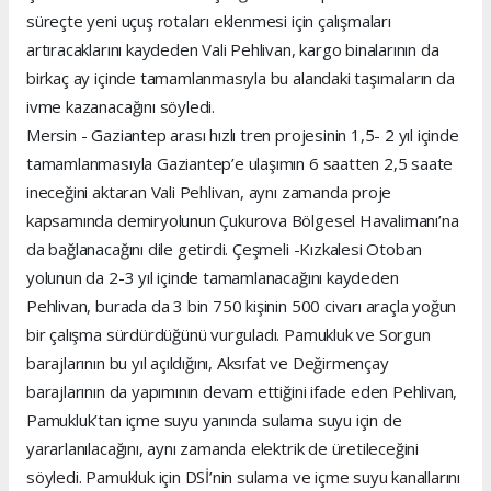
süreçte yeni uçuş rotaları eklenmesi için çalışmaları
artıracaklarını kaydeden Vali Pehlivan, kargo binalarının da
birkaç ay içinde tamamlanmasıyla bu alandaki taşımaların da
ivme kazanacağını söyledi.
Mersin - Gaziantep arası hızlı tren projesinin 1,5- 2 yıl içinde
tamamlanmasıyla Gaziantep’e ulaşımın 6 saatten 2,5 saate
ineceğini aktaran Vali Pehlivan, aynı zamanda proje
kapsamında demiryolunun Çukurova Bölgesel Havalimanı’na
da bağlanacağını dile getirdi. Çeşmeli -Kızkalesi Otoban
yolunun da 2-3 yıl içinde tamamlanacağını kaydeden
Pehlivan, burada da 3 bin 750 kişinin 500 civarı araçla yoğun
bir çalışma sürdürdüğünü vurguladı. Pamukluk ve Sorgun
barajlarının bu yıl açıldığını, Aksıfat ve Değirmençay
barajlarının da yapımının devam ettiğini ifade eden Pehlivan,
Pamukluk’tan içme suyu yanında sulama suyu için de
yararlanılacağını, aynı zamanda elektrik de üretileceğini
söyledi. Pamukluk için DSİ’nin sulama ve içme suyu kanallarını