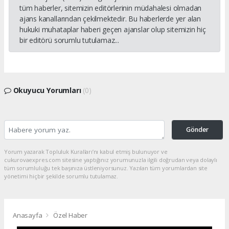
tüm haberler, sitemizin editörlerinin müdahalesi olmadan
ajans kanallarından çekilmektedir. Bu haberlerde yer alan
hukuki muhataplar haberi geçen ajanslar olup sitemizin hiç
bir editörü sorumlu tutulamaz...
Okuyucu Yorumları
(0)
Gönder
Yorum yazarak Topluluk Kuralları’nı kabul etmiş bulunuyor ve
cukurovaexpres.com sitesine yaptığınız yorumunuzla ilgili doğrudan veya dolaylı
tüm sorumluluğu tek başınıza üstleniyorsunuz. Yazılan tüm yorumlardan site
yönetimi hiçbir şekilde sorumlu tutulamaz.
Anasayfa
Özel Haber