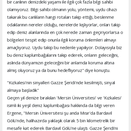
bir canlının denizdeki yaşamı ile ilgili çok fazla bilgi sahibi
olamıyoruz. Bilgi sahibi olmanın yolu, yöntemi, uydu cihazı
takarak bu canlıların hangi rotaları takip ettiği, beslenme
odaklarının nereler olduğu, nerelerde kışlıyorlar, onları takip
edip deniz alanlarında en çok nerede zaman geçiriyorlarsa o
bölgeleri tespit edip onunla ilgili koruma önlemleri almayı
amaçlıyoruz. Uydu takip bu nedenle yapılıyor. Dolayısıyla biz
bu deniz kaplumbağalarını takip ederek, onların geleceğini,
aslında dünyamızın geleceğini bir anlamda koruma altına
almış oluyoruz ya da bunu hedefliyoruz" diye konuştu.
"Kızkalesi'nin sinyalleri Gazze Şeridi'nde kesilmişti, sinyal
almaya başladık"
Geçen yıl denize bırakılan ‘Mersin Üniversitesi' ve ‘Kızkalesi'
isimli iki yeşil deniz kaplumbağası hakkında da bilgi veren
Ergene, "Mersin Üniversitesi şu anda Mısır'da Bardavil
Gölü'nde, halihazırda yaklaşık olarak 5 bin kilometrelik bir
mesafe kat ederek Bardavil Gölü'ne ulaştı. Gazze Şeridi'ni