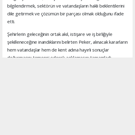
bilgilendirmek, sektörün ve vatandaşların haklı beklentilerini
dile getirmek ve çözümün bir parçası olmak olduğunu ifade
etti.
Şehirlerin geleceğinin ortak akıl, istişare ve iş birliğiyle
şekilleneceğine inandıklarını belirten Peker, alınacak kararların
hem vatandaşlar hem de kent adına hayırlı sonuçlar
doğurmasını temenni ederek açıklamasını tamamladı.
Anadolu Ajansı (AA), İhlas Haber Ajansı (İHA), Demirören
Haber Ajansı (DHA) ve diğer ajanslar tarafından eklenen
tüm haberler, sitemizin editörlerinin müdahalesi olmadan
ajans kanallarından çekilmektedir. Bu haberlerde yer alan
hukuki muhataplar haberi geçen ajanslar olup sitemizin hiç
bir editörü sorumlu tutulamaz...