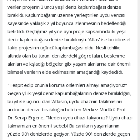
verilen projenin 3'üncü yeşil deniz kaplumbağası denize
bırakıldı. Kaplumbağanın üzerine yerleştirilen uydu vericisi
sayesinde yaklaşık 2 yıl boyunca izlenmesinin hedeflendiği
belirtildi. Geçtiğimiz yıl yine aynı proje kapsamında iki yeşil
deniz kaplumbağası denize bırakılmıştı. ‘Atlas' ise bu bilimsel
takip projesinin üçüncü kaplumbağası oldu. Nesli tehlike
altında olan bu türün, denizlerdeki göç rotaları, beslenme
alanları ve kışladığı bölgeler gibi yaşam alanlarına dair önemli
bilimsel verilerin elde edilmesinin amaçlandığı kaydedildi.
"Tespit edip onunla koruma önlemleri almayı amaçlıyoruz"
Geçen yıl iki yeşil deniz kaplumbağalarının denize bırakıldığını,
bu yıl ise üçüncü olan ‘Atlas'ın, uydu cihazının takılmasının
ardından denize bırakıldığını belirten Merkez Müdürü Prof.
Dr. Serap Ergene, "Neden uydu cihazı takıyoruz? Uydu cihazı
takmamızın en önemli sebebi Bu canlıların yaşamlarının
yüzde 90'ı denizlerde geçiyor. Yüzde 90'ı denizlerde geçen