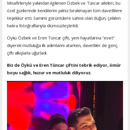
Misafirleriyle yakından ilgilenen Özbek ve Tüncar aileleri, bu
özel günlerinde kendilerini yalnız bırakmayan tüm davetlilere
teşekkür etti. Samimi görüntülere sahne olan düğün, çekilen
hatıra fotoğraflarıyla ölümsüzleştirildi.
Öykü Özbek ve Eren Tüncar çifti, yeni hayatlarına "evet"
diyerek mutluluğa ilk adımlarını atarken, davetliler de genç
çifti alkışlarla uğurladı.
Biz de Öykü ve Eren Tüncar çiftini tebrik ediyor, ömür
boyu sağlık, huzur ve mutluluk diliyoruz.