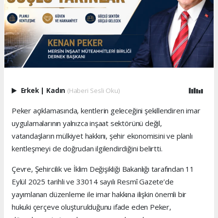
Erkek
|
Kadın
(Haberi Sesli Oku)
Peker açıklamasında, kentlerin geleceğini şekillendiren imar
uygulamalarının yalnızca inşaat sektörünü değil,
vatandaşların mülkiyet hakkını, şehir ekonomisini ve planlı
kentleşmeyi de doğrudan ilgilendirdiğini belirtti.
Çevre, Şehircilik ve İklim Değişikliği Bakanlığı tarafından 11
Eylül 2025 tarihli ve 33014 sayılı Resmî Gazete’de
yayımlanan düzenleme ile imar hakkına ilişkin önemli bir
hukuki çerçeve oluşturulduğunu ifade eden Peker,