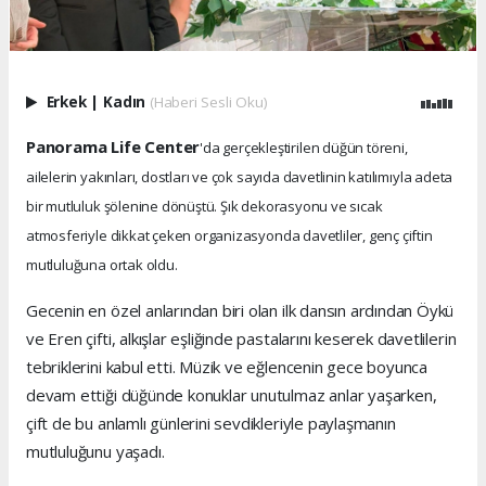
Erkek
|
Kadın
(Haberi Sesli Oku)
Panorama Life Center
'da gerçekleştirilen düğün töreni,
ailelerin yakınları, dostları ve çok sayıda davetlinin katılımıyla adeta
bir mutluluk şölenine dönüştü. Şık dekorasyonu ve sıcak
atmosferiyle dikkat çeken organizasyonda davetliler, genç çiftin
mutluluğuna ortak oldu.
Gecenin en özel anlarından biri olan ilk dansın ardından Öykü
ve Eren çifti, alkışlar eşliğinde pastalarını keserek davetlilerin
tebriklerini kabul etti. Müzik ve eğlencenin gece boyunca
devam ettiği düğünde konuklar unutulmaz anlar yaşarken,
çift de bu anlamlı günlerini sevdikleriyle paylaşmanın
mutluluğunu yaşadı.