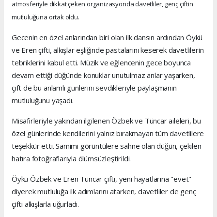
atmosferiyle dikkat çeken organizasyonda davetliler, genç çiftin
mutluluğuna ortak oldu.
Gecenin en özel anlarından biri olan ilk dansın ardından Öykü
ve Eren çifti, alkışlar eşliğinde pastalarını keserek davetlilerin
tebriklerini kabul etti. Müzik ve eğlencenin gece boyunca
devam ettiği düğünde konuklar unutulmaz anlar yaşarken,
çift de bu anlamlı günlerini sevdikleriyle paylaşmanın
mutluluğunu yaşadı.
Misafirleriyle yakından ilgilenen Özbek ve Tüncar aileleri, bu
özel günlerinde kendilerini yalnız bırakmayan tüm davetlilere
teşekkür etti. Samimi görüntülere sahne olan düğün, çekilen
hatıra fotoğraflarıyla ölümsüzleştirildi.
Öykü Özbek ve Eren Tüncar çifti, yeni hayatlarına "evet"
diyerek mutluluğa ilk adımlarını atarken, davetliler de genç
çifti alkışlarla uğurladı.