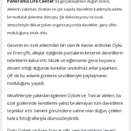
Panorama Life Center
'da gerçekleştirilen düğün töreni,
ailelerin yakınları, dostları ve çok sayıda davetlinin katılımıyla adeta
bir mutluluk şölenine dönüştü. Şık dekorasyonu ve sıcak
atmosferiyle dikkat çeken organizasyonda davetliler, genç çiftin
mutluluğuna ortak oldu.
Gecenin en özel anlarından biri olan ilk dansın ardından Öykü
ve Eren çifti, alkışlar eşliğinde pastalarını keserek davetlilerin
tebriklerini kabul etti. Müzik ve eğlencenin gece boyunca
devam ettiği düğünde konuklar unutulmaz anlar yaşarken,
çift de bu anlamlı günlerini sevdikleriyle paylaşmanın
mutluluğunu yaşadı.
Misafirleriyle yakından ilgilenen Özbek ve Tüncar aileleri, bu
özel günlerinde kendilerini yalnız bırakmayan tüm davetlilere
teşekkür etti. Samimi görüntülere sahne olan düğün, çekilen
hatıra fotoğraflarıyla ölümsüzleştirildi.
Öykü Özbek ve Eren Tüncar çifti, yeni hayatlarına "evet"