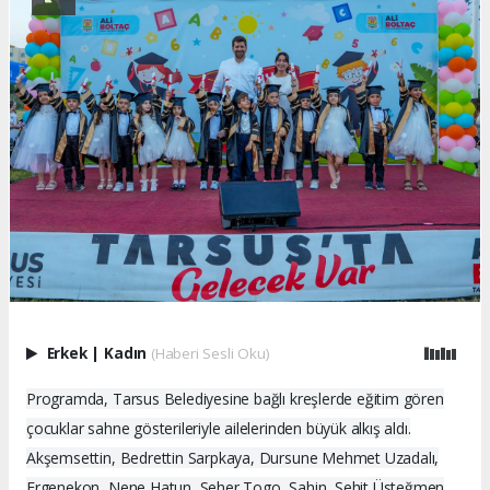
Erkek
|
Kadın
(Haberi Sesli Oku)
Programda, Tarsus Belediyesine bağlı kreşlerde eğitim gören
çocuklar sahne gösterileriyle ailelerinden büyük alkış aldı.
Akşemsettin, Bedrettin Sarpkaya, Dursune Mehmet Uzadalı,
Ergenekon, Nene Hatun, Seher Togo, Şahin, Şehit Üsteğmen