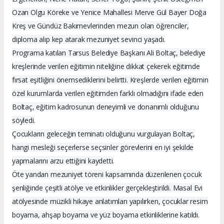
Ozan Olgu Köreke ve Yenice Mahallesi Merve Gül Bayer Doğa
Kreş ve Gündüz Bakımevlerinden mezun olan öğrenciler,
diploma alıp kep atarak mezuniyet sevinci yaşadı.
Programa katılan Tarsus Belediye Başkanı Ali Boltaç, belediye
kreşlerinde verilen eğitimin niteliğine dikkat çekerek eğitimde
fırsat eşitliğini önemsediklerini belirtti. Kreşlerde verilen eğitimin
özel kurumlarda verilen eğitimden farklı olmadığını ifade eden
Boltaç, eğitim kadrosunun deneyimli ve donanımlı olduğunu
söyledi.
Çocukların geleceğin teminatı olduğunu vurgulayan Boltaç,
hangi mesleği seçerlerse seçsinler görevlerini en iyi şekilde
yapmalarını arzu ettiğini kaydetti.
Öte yandan mezuniyet töreni kapsamında düzenlenen çocuk
şenliğinde çeşitli atölye ve etkinlikler gerçekleştirildi. Masal Evi
atölyesinde müzikli hikaye anlatımları yapılırken, çocuklar resim
boyama, ahşap boyama ve yüz boyama etkinliklerine katıldı.